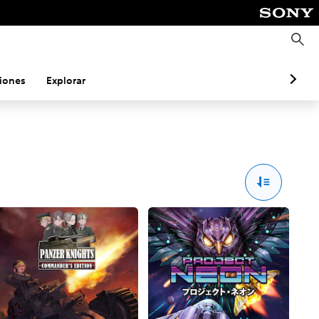
B
u
s
c
a
iones
Explorar
r