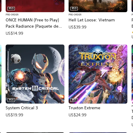
PS5
PS5
PRE-ORDER
PRE-ORDER
ONCE HUMAN (Free to Play)
Hell Let Loose: Vietnam
Pack Radiance (Paquete de
US$39.99
reserva)
US$14.99
PS5
PS5
P
System Critical 3
Truxton Extreme
US$19.99
US$24.99