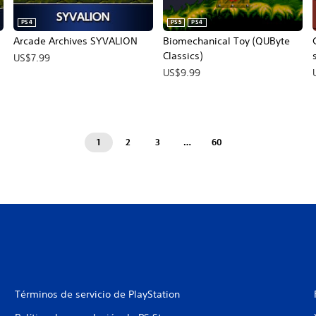
PS4
PS5
PS4
Arcade Archives SYVALION
Biomechanical Toy (QUByte
Classics)
US$7.99
US$9.99
1
2
3
…
60
Términos de servicio de PlayStation