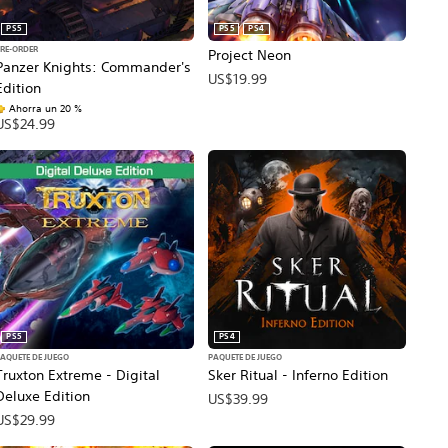
PS5
PS5
PS4
PRE-ORDER
Project Neon
Panzer Knights: Commander's
US$19.99
Edition
Ahorra un 20 %
US$24.99
PS5
PS4
AQUETE DE JUEGO
PAQUETE DE JUEGO
Truxton Extreme - Digital
Sker Ritual - Inferno Edition
Deluxe Edition
US$39.99
US$29.99