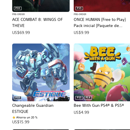
PS5
PS5
PRE-ORDER
PRE-ORDER
ACE COMBAT 8: WINGS OF
ONCE HUMAN (Free to Play)
THEVE
Pack inicial (Paquete de
reserva)
US$69.99
US$9.99
PS5
PS5
PS4
Changeable Guardian
Bee With Gun PS4® & PS5®
ESTIQUE
US$4.99
Ahorra un 20 %
US$15.99