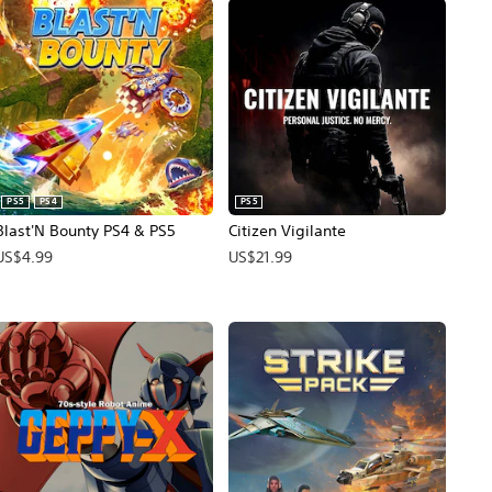
PS5
PS4
PS5
Blast'N Bounty PS4 & PS5
Citizen Vigilante
US$4.99
US$21.99