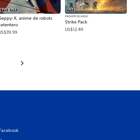
PS5
PS4
PS5
PAQUETE DE JUEGO
Geppy-X, anime de robots
Strike Pack
setentero
US$12.49
US$39.99
Facebook