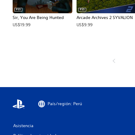
PS5
PS5
Sir, You Are Being Hunted
Arcade Archives 2 SYVALION
US$19.99
US$9.99
País/región: Perú
Asistencia