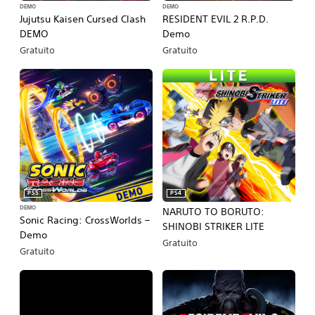
DEMO
DEMO
Jujutsu Kaisen Cursed Clash
RESIDENT EVIL 2 R.P.D.
DEMO
Demo
Gratuito
Gratuito
PS5
PS4
DEMO
NARUTO TO BORUTO:
Sonic Racing: CrossWorlds –
SHINOBI STRIKER LITE
Demo
Gratuito
Gratuito