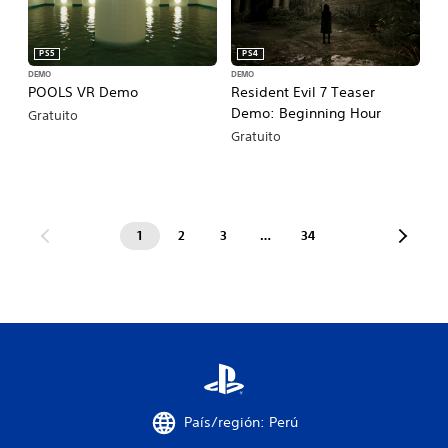
PS5
PS4
DEMO
DEMO
POOLS VR Demo
Resident Evil 7 Teaser
Demo: Beginning Hour
Gratuito
Gratuito
1
2
3
…
34
País/región: Perú