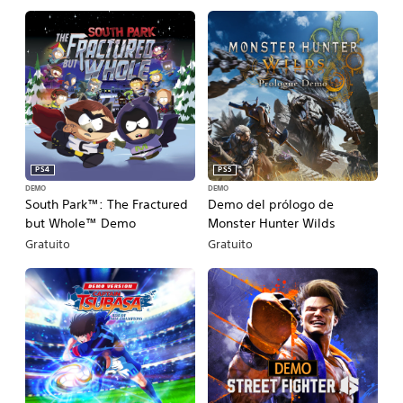
PS4
PS5
DEMO
DEMO
South Park™: The Fractured
Demo del prólogo de
but Whole™ Demo
Monster Hunter Wilds
Gratuito
Gratuito