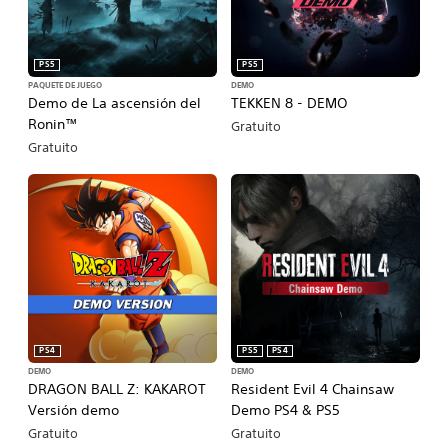
PS5
PS5
PAQUETE DE JUEGO
DEMO
Demo de La ascensión del
TEKKEN 8 - DEMO
Ronin™
Gratuito
Gratuito
PS4
PS5
PS4
DEMO
DEMO
DRAGON BALL Z: KAKAROT
Resident Evil 4 Chainsaw
Versión demo
Demo PS4 & PS5
Gratuito
Gratuito