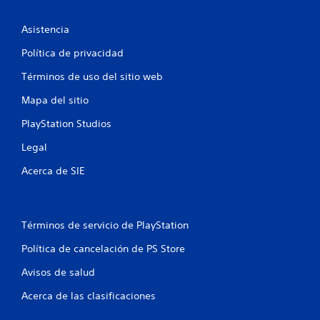
Asistencia
Política de privacidad
Términos de uso del sitio web
Mapa del sitio
PlayStation Studios
Legal
Acerca de SIE
Términos de servicio de PlayStation
Política de cancelación de PS Store
Avisos de salud
Acerca de las clasificaciones