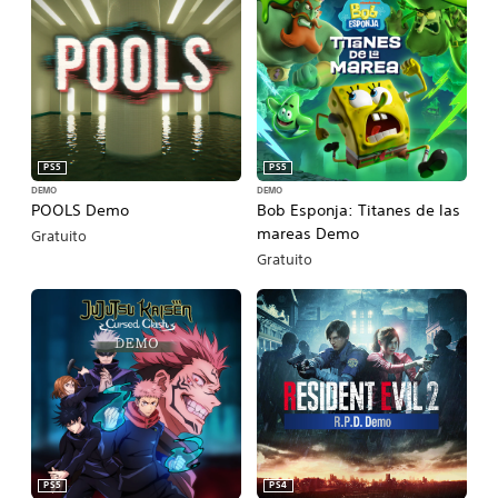
PS5
PS5
DEMO
DEMO
POOLS Demo
Bob Esponja: Titanes de las
mareas Demo
Gratuito
Gratuito
PS5
PS4