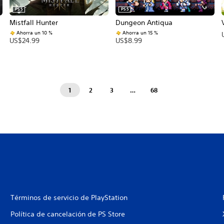
PS5
PS5
Mistfall Hunter
Dungeon Antiqua
Ahorra un 10 %
Ahorra un 15 %
US$24.99
US$8.99
1
2
3
…
68
Términos de servicio de PlayStation
Política de cancelación de PS Store