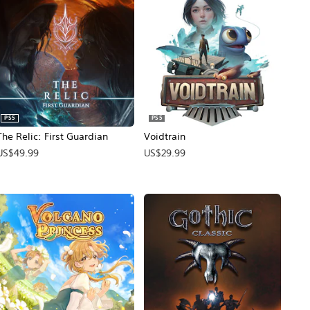
PS5
PS5
The Relic: First Guardian
Voidtrain
US$49.99
US$29.99