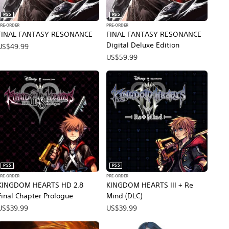
PS5
PS5
PRE-ORDER
PRE-ORDER
FINAL FANTASY RESONANCE
FINAL FANTASY RESONANCE
Digital Deluxe Edition
US$49.99
US$59.99
PS5
PS5
PRE-ORDER
PRE-ORDER
KINGDOM HEARTS HD 2.8
KINGDOM HEARTS III + Re
Final Chapter Prologue
Mind (DLC)
US$39.99
US$39.99