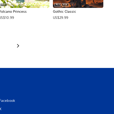
PS5
PS5
PS4
Volcano Princess
Gothic Classic
US$10.99
US$29.99
Facebook
X