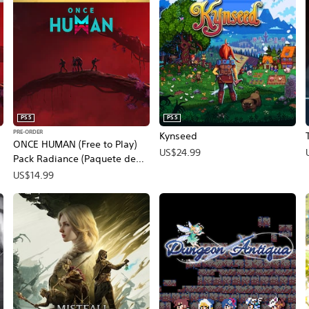
PS5
PS5
PRE-ORDER
Kynseed
ONCE HUMAN (Free to Play)
US$24.99
Pack Radiance (Paquete de
reserva)
US$14.99