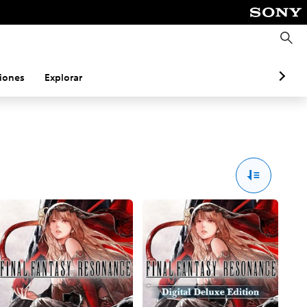
B
u
s
c
a
iones
Explorar
r