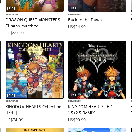
PS5
PS5
PRE-ORDER
PRE-ORDER
DRAGON QUEST MONSTERS:
Back to the Dawn
El reino marchito
US$34.99
US$59.99
PS5
PS5
PRE-ORDER
PRE-ORDER
KINGDOM HEARTS Collection
KINGDOM HEARTS -HD
[I～III]
1.5+2.5 ReMIX-
US$74.99
US$39.99