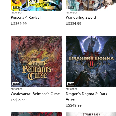
PS5
PS5
PRE-ORDER
PRE-ORDER
Persona 4 Revival
Wandering Sword
US$69.99
US$34.99
PS5
PS5
PRE-ORDER
PRE-ORDER
Castlevania: Belmont's Curse
Dragon's Dogma 2: Dark
Arisen
US$29.99
US$49.99