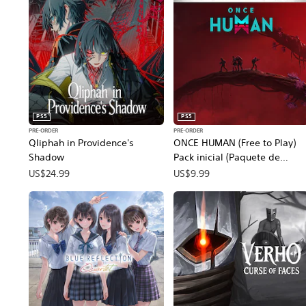
PS5
PS5
PRE-ORDER
PRE-ORDER
Qliphah in Providence's
ONCE HUMAN (Free to Play)
Shadow
Pack inicial (Paquete de
reserva)
US$24.99
US$9.99