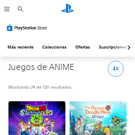
B
u
s
c
a
r
Más reciente
Colecciones
Ofertas
Suscripciones
Juegos de ANIME
Mostrando 24 de 120 resultados.