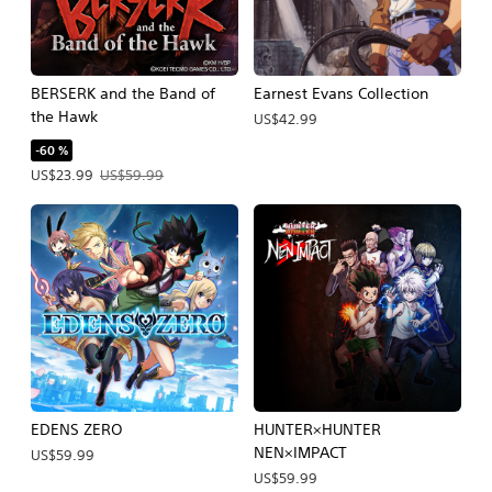
BERSERK and the Band of
Earnest Evans Collection
the Hawk
US$42.99
-60 %
Precio de la oferta: US$23.99. Precio original: US$59.99.
US$23.99
US$59.99
EDENS ZERO
HUNTER×HUNTER
NEN×IMPACT
US$59.99
US$59.99