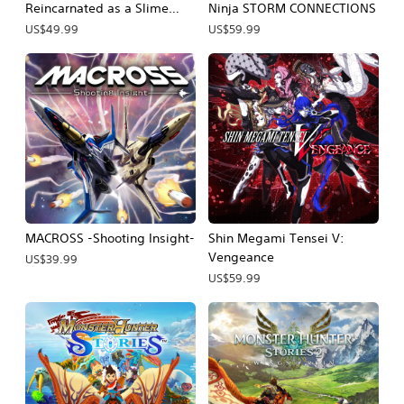
Reincarnated as a Slime
Ninja STORM CONNECTIONS
ISEKAI Chronicles
US$49.99
US$59.99
MACROSS -Shooting Insight-
Shin Megami Tensei V:
Vengeance
US$39.99
US$59.99