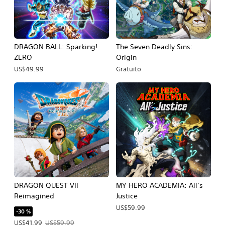
DRAGON BALL: Sparking!
The Seven Deadly Sins:
ZERO
Origin
US$49.99
Gratuito
DRAGON QUEST VII
MY HERO ACADEMIA: All’s
Reimagined
Justice
US$59.99
-30 %
Precio de la oferta: US$41.99. Precio original: US$59.99.
US$41.99
US$59.99