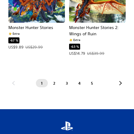
Monster Hunter Stories
Monster Hunter Stories 2:
Wings of Ruin
Extra
Extra
-67 %
-63 %
Precio de la oferta: US$9.89. Precio original: US$29.99.
US$9.89
US$29.99
Precio de la oferta: US$14.79. Precio
US$14.79
US$39.99
1
2
3
4
5