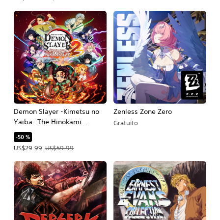
Demon Slayer -Kimetsu no
Zenless Zone Zero
Yaiba- The Hinokami
Gratuito
Chronicles 2
-50 %
Precio de la oferta: US$29.99. Precio original: US$59.99.
US$29.99
US$59.99