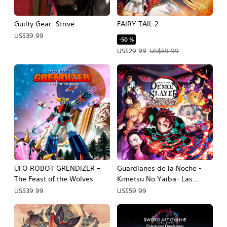
Guilty Gear: Strive
FAIRY TAIL 2
US$39.99
-50 %
Precio de la oferta: US$29.99. Precio
US$29.99
US$59.99
UFO ROBOT GRENDIZER –
Guardianes de la Noche -
The Feast of the Wolves
Kimetsu No Yaiba- Las
Crónicas de Hinokami
US$39.99
US$59.99