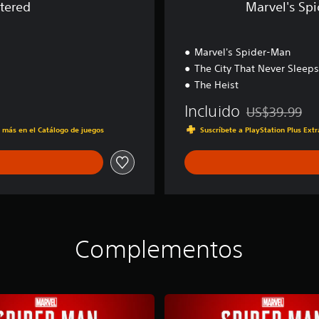
tered
Marvel's Sp
a
m
e
Marvel's Spider-Man
o
f
The City That Never Sleeps
t
The Heist
h
e
Incluido
US$39.99
Rebajado del pr
Y
s más en el Catálogo de juegos
Suscríbete a PlayStation Plus Ext
e
a
r
E
d
i
t
i
Complementos
o
n