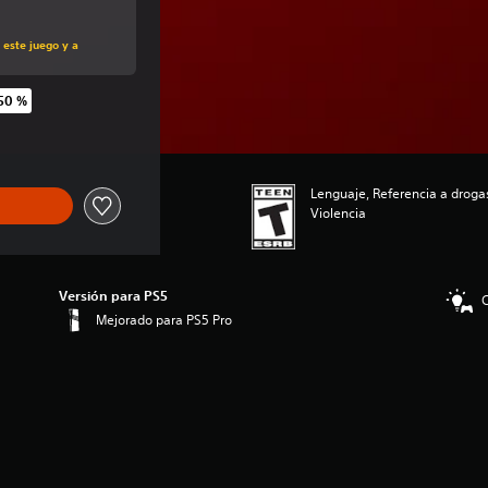
al de US$49.99
 este juego y a
50 %
ginal de US$49.99
Lenguaje, Referencia a droga
Violencia
Versión para PS5
C
Mejorado para PS5 Pro