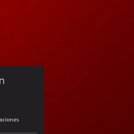
n 
caciones