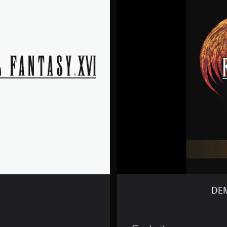
D
E
M
O
D
E
F
I
N
A
L
F
A
N
T
A
S
Y
X
V
DEM
I