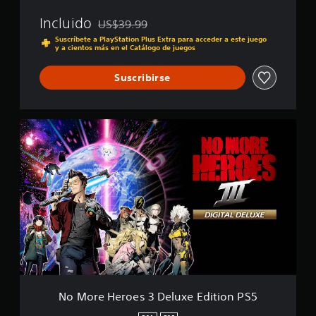
f
Incluido
US$39.99
i
Rebajado del precio original de US$39.99
c
Suscríbete a PlayStation Plus Extra para acceder a este juego
y a cientos más en el Catálogo de juegos
a
c
i
Suscribirse
o
n
e
N
s
o
M
o
r
e
H
e
r
o
e
s
3
D
No More Heroes 3 Deluxe Edition PS5
e
l