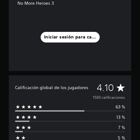
No More Heroes 3
Iniciar sesión para calificar
C
4.10
Calificación global de los jugadores
a
1583 calificaciones
63 %
l
13 %
i
7 %
f
5 %