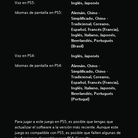
s
Voz en PS5:
Inglés, Japonés
t
Idiomas de pantalla en PS5:
Alemán, Chino -
Simplificado, Chino -
r
Tradicional, Coreano,
Español, Francés (Francia),
e
Inglés, Italiano, Japonés,
Neerlandés, Portugués
l
(Brasil)
l
Voz en PS4:
Inglés, Japonés
Idiomas de pantalla en PS4:
Alemán, Chino -
a
Simplificado, Chino -
Tradicional, Coreano,
s
Español, Francés (Francia),
Inglés, Italiano, Japonés,
e
Neerlandés, Portugués
(Portugal)
n
u
Para jugar a este juego en PS5, es posible que tengas que 
n
actualizar el software a la versión más reciente. Aunque este 
juego es compatible con PS5, es posible que falten algunas de 
t