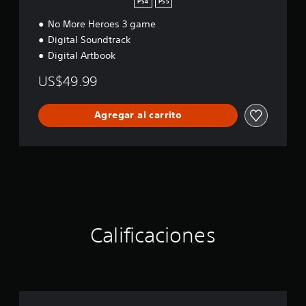
PS4
PS5
u
No More Heroes 3 game
x
e
Digital Soundtrack
E
Digital Artbook
d
i
US$49.99
t
i
o
Agregar al carrito
n
P
S
5
Calificaciones