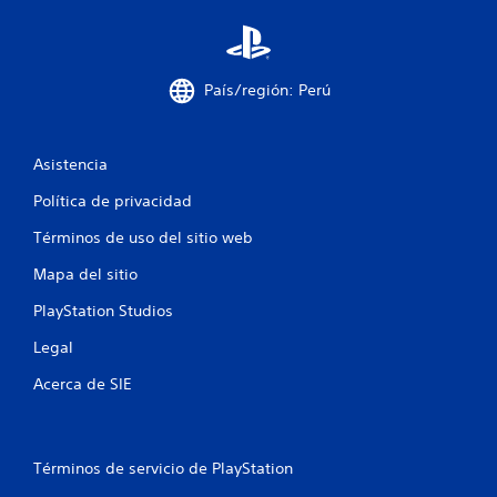
l
i
País/región: Perú
f
i
Asistencia
c
Política de privacidad
a
Términos de uso del sitio web
c
Mapa del sitio
PlayStation Studios
i
Legal
o
Acerca de SIE
n
e
Términos de servicio de PlayStation
s