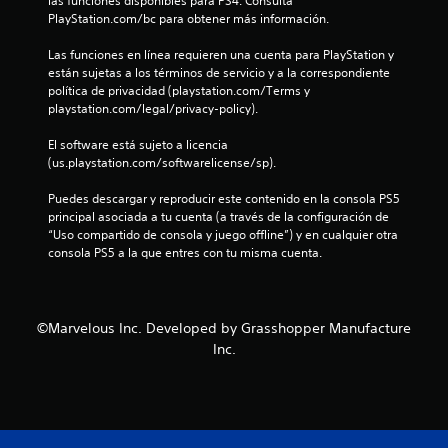
las funciones disponibles para PS4. Consulta 
PlayStation.com/bc para obtener más información.
o
Las funciones en línea requieren una cuenta para PlayStation y 
t
están sujetas a los términos de servicio y a la correspondiente 
política de privacidad (playstation.com/Terms y 
a
playstation.com/legal/privacy-policy).
l
El software está sujeto a licencia 
(us.playstation.com/softwarelicense/sp).
d
Puedes descargar y reproducir este contenido en la consola PS5 
e
principal asociada a tu cuenta (a través de la configuración de 
“Uso compartido de consola y juego offline”) y en cualquier otra 
1
consola PS5 a la que entres con tu misma cuenta.
5
8
©Marvelous Inc. Developed by Grasshopper Manufacture
Inc.
3
c
a