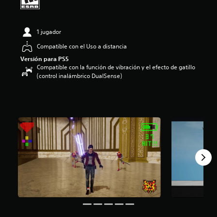
:
4
.
1 jugador
1
e
Compatible con el Uso a distancia
s
t
Versión para PS5
Compatible con la función de vibración y el efecto de gatillo
r
(control inalámbrico DualSense)
e
l
l
a
s
d
e
c
i
n
c
o
e
s
t
r
e