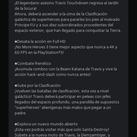
d
¡El legendario asesino Travis Touchdown regresa al Jardín
de la locura!
i
Ahora, deberá ascender a la cima de la Clasificación
galáctica de superhéroes para pararles los pies al malvado
o
Príncipe FU y a sus diez subordinados procedentes del
espacio exterior, que han llegado para conquistar la Tierra.
:
■Desata la acción en Full HD
4
¡No More Heroes 3 tiene mejor aspecto que nunca a 4K y
60 FPS en la PlayStation®5!
.
■Combate frenético
1
¡Acumula combos con la Beam Katana de Travis y vive la
acción hack-and-slash como nunca antes!
e
■Sube por la Clasificación
¡Vuelven las batallas de clasificación, esta vez a nivel
s
galáctico! Travis deberá participar en peleas con jefes
llegados del espacio profundo, una pandilla de supuestos
t
"superhéroes" alienígenas más malos que pegar a un
padre.
r
■Explora un nuevo mundo abierto
e
¡Esta vez podrás visitar más que solo Santa Destroy!
Súbete a la nueva moto de Travis, la Demzamtiger, y