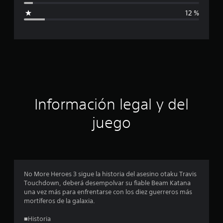
i
12 %
c
a
c
i
ó
Información legal y del
n
juego
p
r
o
No More Heroes 3 sigue la historia del asesino otaku Travis
Touchdown, deberá desempolvar su fiable Beam Katana
m
una vez más para enfrentarse con los diez guerreros más
mortíferos de la galaxia.
e
■Historia