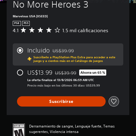
No More Heroes 3
Marvelous USA (XSEED)
PS4
PS5
4.1
1.5 mil calificaciones
C
a
l
i
Incluido
US$39.99
f
Rebajado del precio original de US$39.99
Suscríbete a PlayStation Plus Extra para acceder a este
i
juego y a cientos más en el Catálogo de juegos
c
a
US$13.99
US$39.99
Ahorra un 65 %
c
Rebajado del precio original de US$39.9
i
La oferta finaliza el 13/8/2026 06:59 AM UTC
ó
Precio más bajo en los últimos 30 días: US$39.99
n
p
Suscribirse
r
o
m
e
d
Derramamiento de sangre, Lenguaje fuerte, Temas
i
sugerentes, Violencia intensa
o