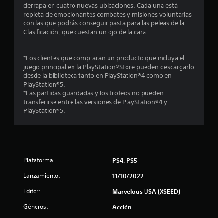
l
derrapa en cuatro nuevas ubicaciones. Cada una está
repleta de emocionantes combates y misiones voluntarias
l
con las que podrás conseguir pasta para las peleas de la
Clasificación, que cuestan un ojo de la cara.
a
s
*Los clientes que compraran un producto que incluya el
juego principal en la PlayStation®Store pueden descargarlo
d
desde la biblioteca tanto en PlayStation®4 como en
PlayStation®5.
e
*Las partidas guardadas y los trofeos no pueden
transferirse entre las versiones de PlayStation®4 y
c
PlayStation®5.
i
n
Plataforma:
PS4, PS5
c
Lanzamiento:
11/10/2022
o
Editor:
Marvelous USA (XSEED)
e
Géneros:
Acción