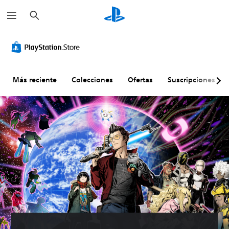
B
u
s
c
a
r
Más reciente
Colecciones
Ofertas
Suscripciones