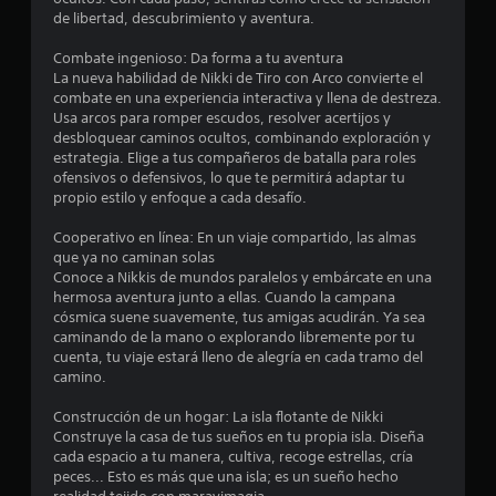
s
de libertad, descubrimiento y aventura.
t
Combate ingenioso: Da forma a tu aventura
La nueva habilidad de Nikki de Tiro con Arco convierte el
r
combate en una experiencia interactiva y llena de destreza.
Usa arcos para romper escudos, resolver acertijos y
e
desbloquear caminos ocultos, combinando exploración y
estrategia. Elige a tus compañeros de batalla para roles
l
ofensivos o defensivos, lo que te permitirá adaptar tu
propio estilo y enfoque a cada desafío.
l
Cooperativo en línea: En un viaje compartido, las almas
a
que ya no caminan solas
Conoce a Nikkis de mundos paralelos y embárcate en una
s
hermosa aventura junto a ellas. Cuando la campana
cósmica suene suavemente, tus amigas acudirán. Ya sea
e
caminando de la mano o explorando libremente por tu
cuenta, tu viaje estará lleno de alegría en cada tramo del
camino.
n
Construcción de un hogar: La isla flotante de Nikki
u
Construye la casa de tus sueños en tu propia isla. Diseña
cada espacio a tu manera, cultiva, recoge estrellas, cría
n
peces... Esto es más que una isla; es un sueño hecho