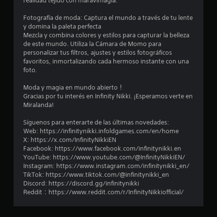
realidad tejido con maravimagia.
t
Fotografía de moda: Captura el mundo a través de tu lente
o
y domina la paleta perfecta
Mezcla y combina colores y estilos para capturar la belleza
t
de este mundo. Utiliza la Cámara de Momo para
personalizar tus filtros, ajustes y estilos fotográficos
a
favoritos, inmortalizando cada hermoso instante con una
foto.
l
Moda y magia en mundo abierto！
d
Gracias por tu interés en Infinity Nikki. ¡Esperamos verte en
Miralanda!
e
Síguenos para enterarte de las últimas novedades:
1
Web: https://infinitynikki.infoldgames.com/en/home
X: https://x.com/InfinityNikkiEN
9
Facebook: https://www.facebook.com/infinitynikki.en
YouTube: https://www.youtube.com/@InfinityNikkiEN/
4
Instagram: https://www.instagram.com/infinitynikki_en/
TikTok: https://www.tiktok.com/@infinitynikki_en
3
Discord: https://discord.gg/infinitynikki
Reddit：https://www.reddit.com/r/InfinityNikkiofficial/
9