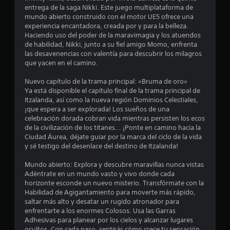
l
l
entrega de la saga Nikki. Este juego multiplataforma de
o
mundo abierto construido con el motor UE5 ofrece una
s
l
experiencia encantadora, creada por y para la belleza.
a
Haciendo uso del poder de la maravimagia y los atuendos
d
a
de habilidad, Nikki, junto a su fiel amigo Momo, enfrenta
a
las desavenencias con valentía para descubrir los milagros
p
que yacen en el camino.
s
t
a
Nuevo capítulo de la trama principal: «Bruma de oro»
d
t
Ya está disponible el capítulo final de la trama principal de
i
Itzalanda, así como la nueva región Dominios Celestiales,
e
v
¡que espera a ser explorada! Los sueños de una
o
celebración dorada cobran vida mientras persisten los ecos
c
s
de la civilización de los titanes... ¡Ponte en camino hacia la
.
Ciudad Áurea, déjate guiar por la marca del ciclo de la vida
i
y sé testigo del desenlace del destino de Itzalanda!
n
Mundo abierto: Explora y descubre maravillas nunca vistas
Adéntrate en un mundo vasto y vivo donde cada
c
horizonte esconde un nuevo misterio. Transfórmate con la
Habilidad de Agigantamiento para moverte más rápido,
o
saltar más alto y desatar un rugido atronador para
enfrentarte a los enormes Colosos. Usa las Garras
e
Adhesivas para planear por los cielos y alcanzar lugares
ocultos. Con cada paso, sentirás cómo crece tu sensación