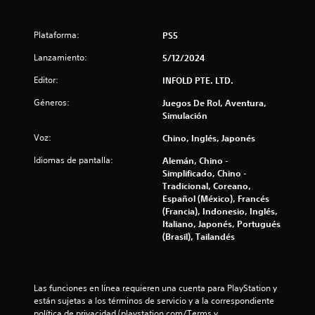
c
a
Plataforma:
PS5
l
Lanzamiento:
5/12/2024
i
Editor:
INFOLD PTE. LTD.
Géneros:
Juegos De Rol, Aventura,
f
Simulación
i
Voz:
Chino, Inglés, Japonés
c
Idiomas de pantalla:
Alemán, Chino -
Simplificado, Chino -
a
Tradicional, Coreano,
Español (México), Francés
c
(Francia), Indonesio, Inglés,
Italiano, Japonés, Portugués
i
(Brasil), Tailandés
o
n
Las funciones en línea requieren una cuenta para PlayStation y 
están sujetas a los términos de servicio y a la correspondiente 
política de privacidad (playstation.com/Terms y 