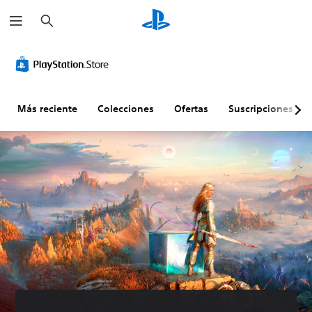
B
u
s
c
a
r
Más reciente
Colecciones
Ofertas
Suscripciones