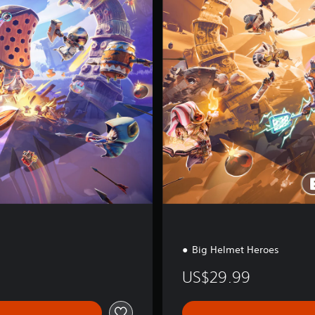
l
t
e
d
E
d
i
t
i
o
n
Big Helmet Heroes
US$29.99