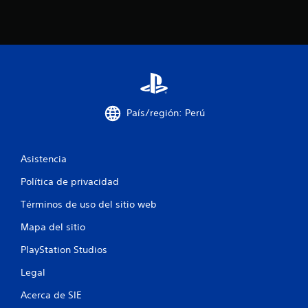
f
o
n
i
e
s
c
r
á
a
p
i
c
d
País/región: Perú
a
i
m
e
o
n
Asistencia
t
n
e
Política de privacidad
o
e
Términos de uso del sitio web
d
e
s
Mapa del sitio
n
t
PlayStation Studios
r
o
Legal
d
e
Acerca de SIE
u