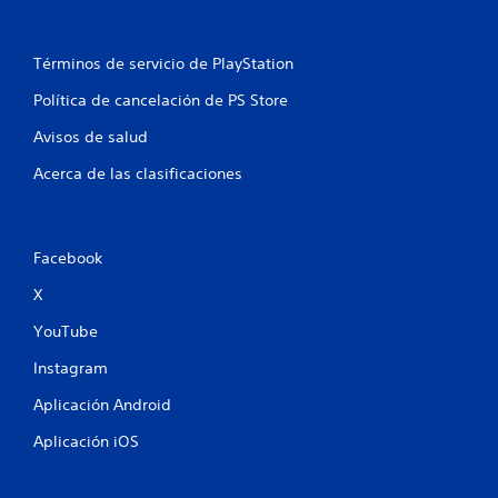
n
l
í
Términos de servicio de PlayStation
m
i
Política de cancelación de PS Store
t
e
Avisos de salud
d
e
Acerca de las clasificaciones
t
i
e
m
Facebook
p
o
X
.
YouTube
S
Instagram
e
Aplicación Android
p
u
Aplicación iOS
e
d