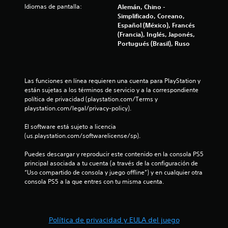
a
i
Idiomas de pantalla:
Alemán, Chino -
n
Simplificado, Coreano,
l
n
Español (México), Francés
e
(Francia), Inglés, Japonés,
d
c
Portugués (Brasil), Ruso
e
e
s
i
7
d
Las funciones en línea requieren una cuenta para PlayStation y 
a
están sujetas a los términos de servicio y a la correspondiente 
2
d
política de privacidad (playstation.com/Terms y 
d
playstation.com/legal/privacy-policy).
7
e
p
El software está sujeto a licencia 
6
u
(us.playstation.com/softwarelicense/sp).
l
c
s
Puedes descargar y reproducir este contenido en la consola PS5 
a
principal asociada a tu cuenta (a través de la configuración de 
r
a
“Uso compartido de consola y juego offline”) y en cualquier otra 
l
consola PS5 a la que entres con tu misma cuenta.
o
l
s
b
i
o
Política de privacidad y EULA del juego
t