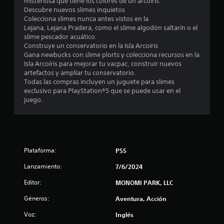
misteriosa que tiene los colores de un arcoíris.
e
r
Descubre nuevos slimes inquietos
y
Colecciona slimes nunca antes vistos en la
l
d
Lejana, Lejana Pradera, como el slime algodón saltarín o el
e
slime pescador acuático.
l
s
Construye un conservatorio en la Isla Arcoíris
p
Gana newbucks con slime plorts y colecciona recursos en la
l
a
Isla Arcoíris para mejorar tu vacpac, construir nuevos
a
artefactos y ampliar tu conservatorio.
z
s
Todas las compras incluyen un juguete para slimes
a
exclusivo para PlayStation®5 que se puede usar en el
r
e
juego.
t
e
n
p
o
u
r
l
n
Plataforma:
PS5
o
s
Lanzamiento:
7/6/2024
t
m
Editor:
e
MONOMI PARK, LLC
o
n
Géneros:
Aventura, Acción
ú
t
s
Voz:
Inglés
s