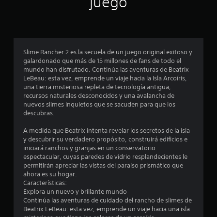
juego
s
i
d
d
a
s
e
d
Slime Rancher 2 es la secuela de un juego original exitoso y
e
c
galardonado que más de 15 millones de fans de todo el
b
mundo han disfrutado. Continúa las aventuras de Beatrix
o
i
LeBeau: esta vez, emprende un viaje hacia la Isla Arcoíris,
t
una tierra misteriosa repleta de tecnología antigua,
o
n
recursos naturales desconocidos y una avalancha de
n
nuevos slimes inquietos que se sacuden para que los
e
c
descubras.
s
o
A medida que Beatrix intenta revelar los secretos de la isla
P
y descubrir su verdadero propósito, construirá edificios e
u
e
iniciará ranchos y granjas en un conservatorio
e
espectacular, cuyas paredes de vidrio resplandecientes le
d
s
permitirán apreciar las vistas del paraíso prismático que
e
ahora es su hogar.
s
t
Características:
j
Explora un nuevo y brillante mundo
u
Continúa las aventuras de cuidado del rancho de slimes de
r
g
Beatrix LeBeau: esta vez, emprende un viaje hacia una isla
a