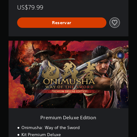
US$79.99
Reservar
P
r
e
m
i
u
m
D
e
l
u
x
e
E
Premium Deluxe Edition
d
i
Onimusha: Way of the Sword
t
Kit Premium Deluxe
i