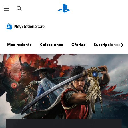
B
u
s
c
a
r
Más reciente
Colecciones
Ofertas
Suscripciones