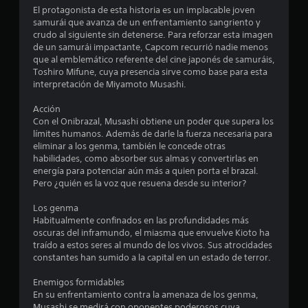
El protagonista de esta historia es un implacable joven
samurái que avanza de un enfrentamiento sangriento y
crudo al siguiente sin detenerse. Para reforzar esta imagen
de un samurái impactante, Capcom recurrió nadie menos
que al emblemático referente del cine japonés de samuráis,
Toshiro Mifune, cuya presencia sirve como base para esta
interpretación de Miyamoto Musashi.
Acción
Con el Onibrazal, Musashi obtiene un poder que supera los
límites humanos. Además de darle la fuerza necesaria para
eliminar a los genma, también le concede otras
habilidades, como absorber sus almas y convertirlas en
energía para potenciar aún más a quien porta el brazal.
Pero ¿quién es la voz que resuena desde su interior?
Los genma
Habitualmente confinados en las profundidades más
oscuras del inframundo, el miasma que envuelve Kioto ha
traído a estos seres al mundo de los vivos. Sus atrocidades
constantes han sumido a la capital en un estado de terror.
Enemigos formidables
En su enfrentamiento contra la amenaza de los genma,
Musashi se medirá con oponentes poderosos cuya