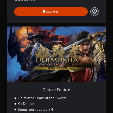
Reservar
D
e
l
u
x
e
E
d
i
t
i
o
n
Deluxe Edition
Onimusha: Way of the Sword
Kit Deluxe
Bonus por reserva x 4