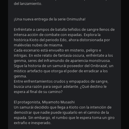
del lanzamiento.
¡Una nueva entrega de la serie Onimusha!
Enfréntate a campos de batalla teñidos de sangre llenos de
intensa acción de combate con espadas. Explora la
histórica Kioto del periodo Edo, ahora distorsionada por
malévolas nubes de miasma.
Cada escenario está envuelto en misterio, peligro e
intrigas. En este relato de fantasía oscura, enfréntate a los
genma, seres del inframundo de apariencia monstruosa.
Sigue la historia de un samurái poseedor del Onibrazal, un
místico artefacto que otorga el poder de erradicar a los
genma.
Entre enfrentamientos crudos y empapados de sangre,
busca una razón para seguir adelante. ¿Qué destino le
espera al final de su camino?
El protagonista, Miyamoto Musashi
Un samurái decidido que llega a Kioto con la intención de
demostrar que nadie puede igualarlo en el camino de la
espada. Sin embargo, el rumbo que le espera toma un giro
extraño e inesperado.