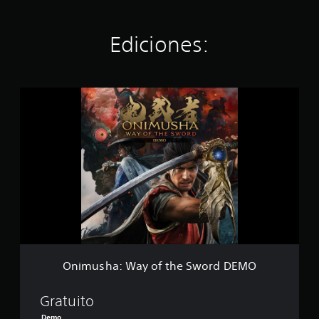
Ediciones:
O
n
i
m
u
s
h
a
:
W
a
y
o
f
Onimusha: Way of the Sword DEMO
t
h
e
Gratuito
S
Demo