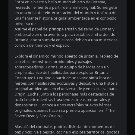
c
Entra en el vasto y bello mundo abierto de Britania,
C
s
s
y
recreado fielmente a partir del anime original. Sumérgete
p
e
o
o
s
en una brillante reinterpretación del mundo y disfruta de
a
n
p
t
una flamante historia original ambientada en el conocido
r
l
a
e
i
universo de .
a
a
n
c
Asume el papel del príncipe Tristán del reino de Liones y
s
s
t
s
k
embárcate en una aventura para restablecer el orden de
o
q
a
s
Britania, ahora sumida en el caos debido a una misteriosa
n
u
l
t
.
colisión del tiempo y el espacio.
i
e
l
d
d
a
r
Explora el dinámico mundo abierto de Britania, repleto de
o
e
S
s
secretos, monstruos formidables y paisajes
s
b
d
e
e
sobrecogedores. Forma un equipo de héroes con un
i
e
e
p
amplio abanico de habilidades para explorar Britania.
m
s
v
u
l
Construye tu equipo a partir de una variopinta lista de
p
c
i
e
héroes con habilidades exclusivas y descubre una historia
o
u
s
l
d
original ambientada en el universo de y en exclusiva para
r
m
u
e
Origin. Lucha junto a los personajes más destacados de
t
p
a
a
j
toda la serie mientras trasciendes líneas temporales y
a
l
l
dimensiones. Conoce a unos increíbles nuevos héroes
u
n
i
i
s
originales, quienes hacen su primera aparición en 『The
t
r
g
z
Seven Deadly Sins: Origin』.
e
l
a
a
e
s
a
c
r
Más allá del combate, podrás disfrutar de momentos de
d
s
i
s
n
paz y ocio: ve a pescar, cocina o explora territorios ignotos
u
i
ó