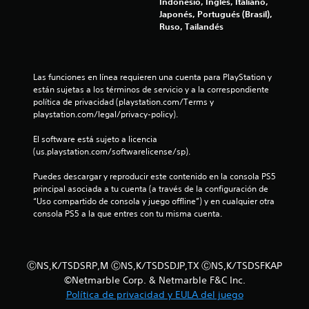
u
Indonesio, Inglés, Italiano,
a
e
d
l
Japonés, Portugués (Brasil),
1
n
d
e
Ruso, Tailandés
o
t
e
u
5
s
a
s
s
C
l
j
a
c
C
l
u
r
Las funciones en línea requieren una cuenta para PlayStation y 
n
a
g
l
están sujetas a los términos de servicio y a la correspondiente 
a
d
í
a
a
política de privacidad (playstation.com/Terms y 
e
r
s
t
playstation.com/legal/privacy-policy).
l
n
s
c
i
t
i
o
d
El software está sujeto a licencia 
i
r
n
m
(us.playstation.com/softwarelicense/sp).
o
o
a
u
s
f
d
c
n
Puedes descargar y reproducir este contenido en la consola PS5 
L
e
t
i
principal asociada a tu cuenta (a través de la configuración de 
i
o
u
i
c
“Uso compartido de consola y juego offline”) y en cualquier otra 
s
n
v
a
consola PS5 a la que entres con tu misma cuenta.
c
s
l
a
c
u
í
r
i
b
m
a
l
o
t
i
a
n
ⒸNS,K/TSDSRP,M ⒸNS,K/TSDSDJP,TX ⒸNS,K/TSDSFKAP
í
t
c
v
e
©Netmarble Corp. & Netmarble F&C Inc.
t
e
i
s
Política de privacidad y EULA del juego
u
d
b
d
i
l
e
r
e