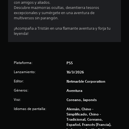
i
con amigos y aliados.
r
n
n
n
Descubre mazmorras ocultas, desentierra tesoros
u
a
d
f
v
excepcionales y sumérgete en una aventura de
n
i
r
i
multiversos sin parangón.
n
t
c
o
b
e
a
n
¡Acompaña a Tristán en una flamante aventura y forja tu
t
e
c
r
t
leyenda!
l
i
a
a
g
o
o
l
c
a
n
(
i
m
e
t
H
ó
e
s
U
n
p
q
D
a
Plataforma:
PS5
d
l
u
)
e
a
e
s
l
Lanzamiento:
16/3/2026
l
y
a
i
.
p
Editor:
c
Netmarble Corporation
n
d
a
n
o
Géneros:
Aventura
r
e
n
e
S
e
c
t
Voz:
Coreano, Japonés
u
c
e
1
r
b
e
s
Idiomas de pantalla:
Alemán, Chino -
o
t
n
i
Simplificado, Chino -
4
l
e
í
d
Tradicional, Coreano,
n
P
a
t
Español, Francés (Francia),
4
p
u
d