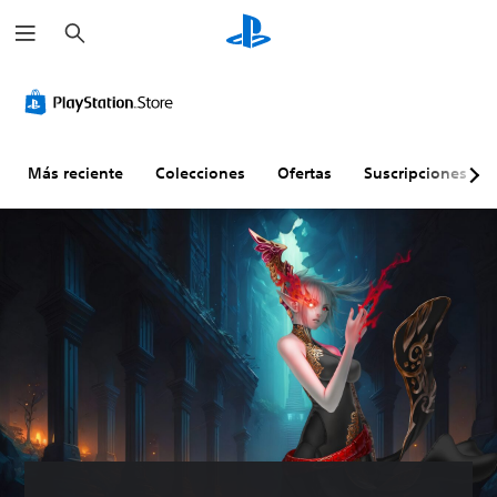
B
u
s
c
a
r
Más reciente
Colecciones
Ofertas
Suscripciones