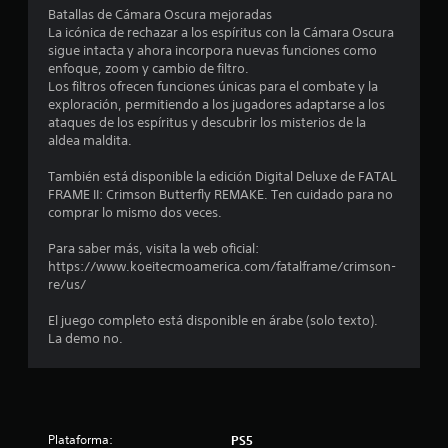
a
l
C
Batallas de Cámara Oscura mejoradas
t
r
s
p
La icónica de rechazar a los espíritus con la Cámara Oscura
e
a
a
sigue intacta y ahora incorpora nuevas funciones como
a
l
r
r
enfoque, zoom y cambio de filtro.
j
l
a
Los filtros ofrecen funciones únicas para el combate y la
l
u
o
s
exploración, permitiendo a los jugadores adaptarse a los
e
s
o
ataques de los espíritus y descubrir los misterios de la
d
g
b
n
aldea maldita.
o
o
i
e
e
t
d
También está disponible la edición Digital Deluxe de FATAL
n
o
o
FRAME II: Crimson Butterfly REMAKE. Ten cuidado para no
4
c
n
s
comprar lo mismo dos veces.
u
e
i
3
a
s
m
Para saber más, visita la web oficial:
l
r
p
https://www.koeitecmoamerica.com/fatalframe/crimson-
q
8
á
o
re/us/
u
p
r
i
9
i
t
El juego completo está disponible en árabe (solo texto).
e
d
a
La demo no.
r
c
a
n
m
m
t
o
a
e
e
m
n
s
e
t
l
d
n
Plataforma:
PS5
e
u