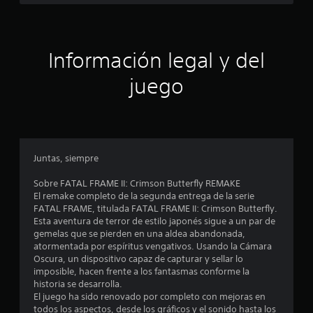
P
p
u
a
l
S
e
a
u
d
s
y
b
Información legal y del
e
e
t
s
d
n
í
j
juego
c
u
t
e
u
g
u
a
a
l
c
l
r
o
q
y
i
u
s
d
Juntas, siempre
i
C
e
n
e
C
s
Sobre FATAL FRAME II: Crimson Butterfly REMAKE
r
(
p
El remake completo de la segunda entrega de la serie
m
c
b
l
FATAL FRAME, titulada FATAL FRAME II: Crimson Butterfly.
o
a
á
Esta aventura de terror de estilo japonés sigue a un par de
m
o
z
s
gemelas que se pierden en una aldea abandonada,
e
a
atormentada por espíritus vengativos. Usando la Cámara
i
n
e
r
Oscura, un dispositivo capaz de capturar y sellar lo
c
t
t
imposible, hacen frente a los fantasmas conforme la
o
o
s
e
historia se desarrolla.
.
s
p
El juego ha sido renovado por completo con mejoras en
t
)
o
todos los aspectos, desde los gráficos y el sonido hasta los