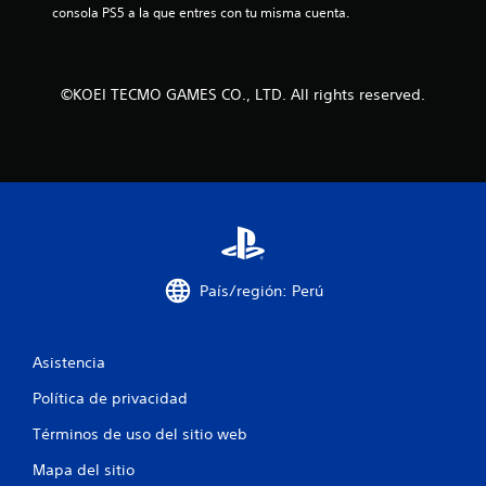
u
e
consola PS5 a la que entres con tu misma cuenta.
.
l
r
o
i
S
s
e
e
n
C
©KOEI TECMO GAMES CO., LTD. All rights reserved.
c
p
C
i
u
n
a
e
í
c
d
t
i
e
i
n
j
d
e
u
o
m
g
s
á
a
t
País/región: Perú
L
i
r
o
c
s
s
a
i
s
Asistencia
(
u
n
s
b
c
Política de privacidad
o
t
o
l
í
Términos de uso del sitio web
n
o
t
t
e
u
Mapa del sitio
r
l