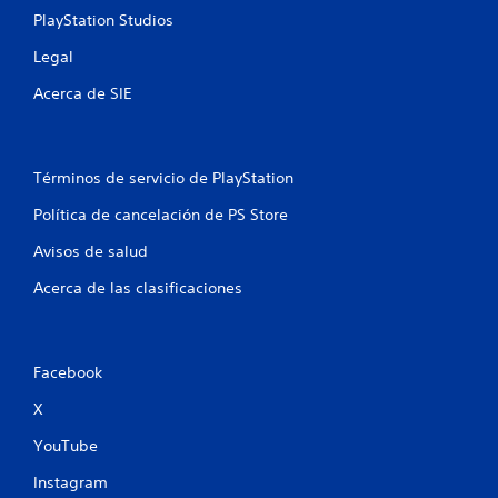
l
j
o
PlayStation Studios
o
u
l
s
e
Legal
e
C
g
C
s
Acerca de SIE
o
s
d
o
e
e
f
p
m
f
r
o
l
Términos de servicio de PlayStation
e
v
i
s
n
Política de cancelación de PS Store
i
e
e
m
n
Avisos de salud
)
i
t
.
a
e
Acerca de las clasificaciones
n
n
d
t
e
o
u
Facebook
P
n
u
a
X
e
m
d
a
YouTube
e
n
s
e
Instagram
j