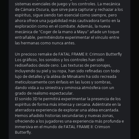
r
P
E
sistemas esenciales de juego y los controles. La mecánica
r
l
l
a
de Cámara Oscura, que sirve para capturar y rechazar a los
o
j
espíritus, sigue siendo tan esencial como siempre, pero
u
e
s
u
ahora ofrece una jugabilidad más cautivadora tanto en la
s
m
e
exploración como en el combate. Además, la nueva
a
l
e
g
mecánica de "Coger de la mano a Mayu" añade un toque
d
n
o
entrañable, permitiéndote experimentar el vínculo entre
e
l
ú
i
las hermanas como nunca antes.
l
s
n
j
a
s
c
Un precioso remake de FATAL FRAME II: Crimson Butterfly
i
u
l
Los gráficos, los sonidos y los controles han sido
n
s
u
e
rediseñados desde cero. Las texturas de personajes,
n
y
incluyendo su piel y su ropa, han sido refinadas con todo
g
e
e
e
lujo de detalles y la aldea de Minakami ha sido recreada
o
c
s
meticulosamente con énfasis en las luces y sombras,
P
e
u
n
dando vida a su siniestra y ominosa atmósfera con un
u
s
b
grado de realismo espectacular.
e
i
t
u
El sonido 3D te permitirá experimentar la presencia de los
d
d
í
espíritus de forma más intensa y cercana. Adéntrate en la
e
a
t
aterradora experiencia de explorar una aldea encantada.
n
s
d
u
Hemos añadido historias secundarias y nuevas zonas,
p
d
l
ofreciendo a los jugadores una experiencia más profunda e
t
a
e
o
inmersiva en el mundo de FATAL FRAME II: Crimson
u
p
s
Butterfly.
o
s
u
C