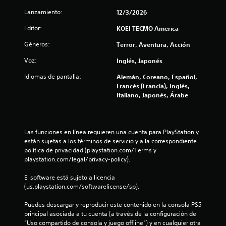
t
o
i
r
Lanzamiento:
12/3/2026
o
d
a
d
e
n
f
Editor:
KOEI TECMO America
u
n
t
r
t
e
Géneros:
i
Terror, Aventura, Acción
a
r
e
n
Voz:
o
Inglés, Japonés
l
c
t
d
g
Idiomas de pantalla:
e
Alemán, Coreano, Español,
e
a
a
e
Francés (Francia), Inglés,
u
m
l
Italiano, Japonés, Árabe
n
e
c
g
l
p
a
í
l
i
m
m
a
e
Las funciones en línea requieren una cuenta para PlayStation y 
i
y
o
p
están sujetas a los términos de servicio y a la correspondiente 
t
.
l
política de privacidad (playstation.com/Terms y 
e
n
a
playstation.com/legal/privacy-policy).
d
S
y
e
e
o
u
El software está sujeto a licencia 
t
l
(us.playstation.com/softwarelicense/sp).
b
i
s
a
e
t
e
Puedes descargar y reproducir este contenido en la consola PS5 
m
í
x
principal asociada a tu cuenta (a través de la configuración de 
p
t
p
“Uso compartido de consola y juego offline”) y en cualquier otra 
o