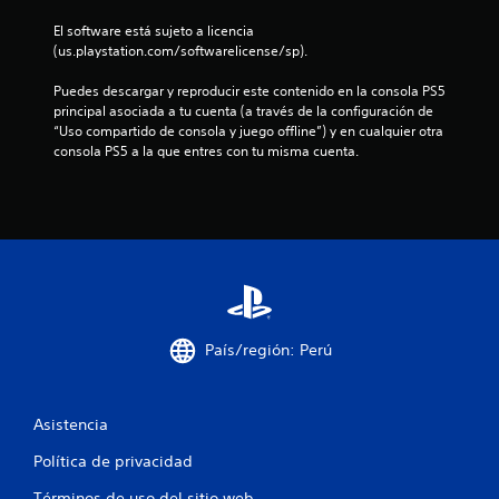
n
c
e
El software está sujeto a licencia 
)
(us.playstation.com/softwarelicense/sp).
a
.
Puedes descargar y reproducir este contenido en la consola PS5 
l
principal asociada a tu cuenta (a través de la configuración de 
“Uso compartido de consola y juego offline”) y en cualquier otra 
i
consola PS5 a la que entres con tu misma cuenta.
f
i
c
a
c
País/región: Perú
i
Asistencia
o
Política de privacidad
n
Términos de uso del sitio web