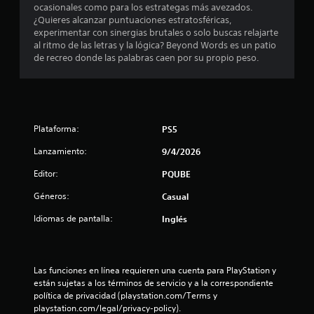
n
ocasionales como para los estrategas más avezados.
n
e
¿Quieres alcanzar puntuaciones estratosféricas,
m
experimentar con sinergias brutales o solo buscas relajarte
u
á
al ritmo de las letras y la lógica? Beyond Words es un patio
t
de recreo donde las palabras caen por su propio peso.
n
i
c
t
a
(
o
s
Plataforma:
PS5
o
t
l
Lanzamiento:
9/4/2026
o
a
e
Editor:
PQUBE
l
l
j
Géneros:
Casual
u
Idiomas de pantalla:
Inglés
e
d
g
o
e
o
f
Las funciones en línea requieren una cuenta para PlayStation y 
3
f
están sujetas a los términos de servicio y a la correspondiente 
l
política de privacidad (playstation.com/Terms y 
5
i
playstation.com/legal/privacy-policy).