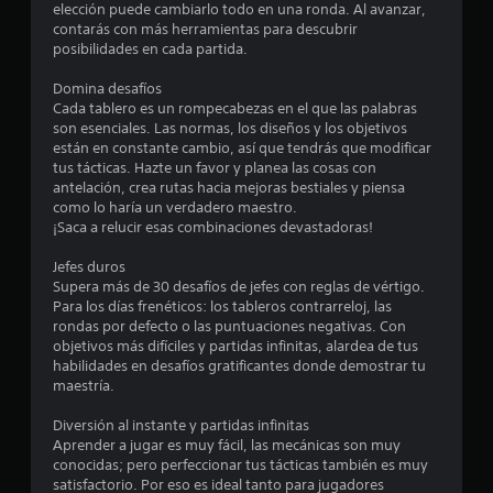
l
elección puede cambiarlo todo en una ronda. Al avanzar,
c
g
contarás con más herramientas para descubrir
a
posibilidades en cada partida.
o
m
e
Domina desafíos
p
e
Cada tablero es un rompecabezas en el que las palabras
l
son esenciales. Las normas, los diseños y los objetivos
a
s
están en constante cambio, así que tendrás que modificar
y
tus tácticas. Hazte un favor y planea las cosas con
o
t
antelación, crea rutas hacia mejoras bestiales y piensa
l
como lo haría un verdadero maestro.
a
¡Saca a relucir esas combinaciones devastadoras!
r
e
x
Jefes duros
e
p
Supera más de 30 desafíos de jefes con reglas de vértigo.
e
Para los días frenéticos: los tableros contrarreloj, las
l
r
rondas por defecto o las puntuaciones negativas. Con
i
objetivos más difíciles y partidas infinitas, alardea de tus
l
e
habilidades en desafíos gratificantes donde demostrar tu
n
maestría.
a
c
i
Diversión al instante y partidas infinitas
s
a
Aprender a jugar es muy fácil, las mecánicas son muy
c
conocidas; pero perfeccionar tus tácticas también es muy
e
i
satisfactorio. Por eso es ideal tanto para jugadores