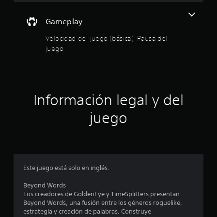
o
u
e
m
Gameplay
g
o
e
Velocidad del juego (básica), Pausa del
P
juego
d
u
e
i
d
e
o
s
Información legal y del
p
:
a
juego
u
4
s
a
.
r
e
l
4
j
Este juego está solo en inglés.
u
6
e
Beyond Words
g
e
Los creadores de GoldenEye y TimeSplitters presentan
o
Beyond Words, una fusión entre los géneros roguelike,
e
estrategia y creación de palabras. Construye
s