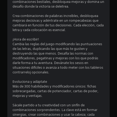
n
combinaciones bestiales, desbloquea mejoras y domina un
c
desafío donde la victoria se deletrea.
t
u
a
Crea combinaciones de palabras increíbles, desbloquea
r
l
mejoras decisivas y adéntrate en un rompecabezas que
q
cambiará en función de tus decisiones. Cada elección, cada
e
u
letra y cada colocación es esencial.
i
l
e
¡Hora de escribir!
r
Cambia las reglas del juego modificando las puntuaciones
l
m
de las letras, duplicando las que más te gusten y
o
destruyendo las que menos. Desafía las normas con
a
m
modificadores, pegatinas y mejoras con los que podrás
e
darle forma a tu aventura. Devánate los sesos en
s
n
situaciones difíciles o avanza a todo meter con los tableros
t
contrarreloj opcionales.
d
o
d
Evoluciona y adáptate
e
u
Más de 300 habilidades y modificadores únicos: fichas
r
sobrecargadas, cartas de potenciador, cartas de poder,
c
a
mejoras y ventajas.
n
i
t
Sácale partido a tu creatividad con un sinfín de
e
combinaciones sorprendentes. La clave está en formar
n
e
sinergias, crear combinaciones y usar la cabeza; cada