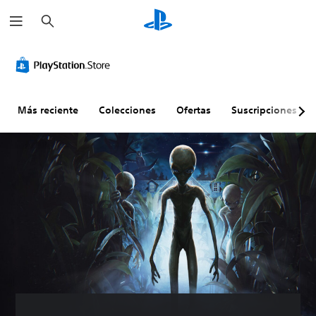
B
u
s
c
a
r
Más reciente
Colecciones
Ofertas
Suscripciones