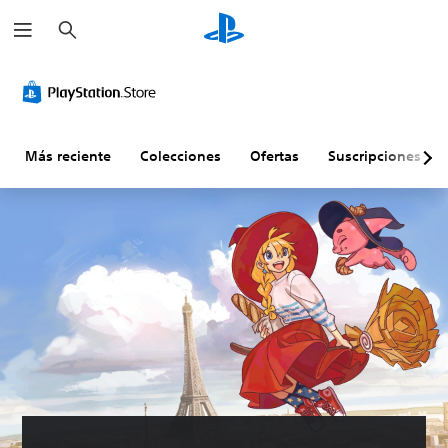
B
u
s
c
a
r
Más reciente
Colecciones
Ofertas
Suscripciones