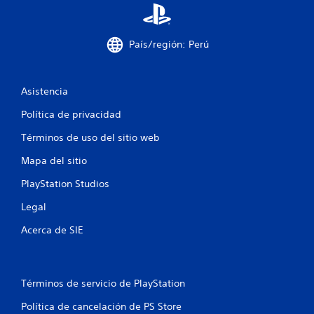
l
j
o
u
s
e
m
País/región: Perú
g
e
o
n
o
ú
f
s
Asistencia
f
s
l
Política de privacidad
i
i
n
n
Términos de uso del sitio web
n
e
e
Mapa del sitio
)
c
.
e
PlayStation Studios
s
i
G
Legal
d
u
a
Acerca de SIE
a
d
r
d
d
e
a
p
Términos de servicio de PlayStation
d
u
o
l
Política de cancelación de PS Store