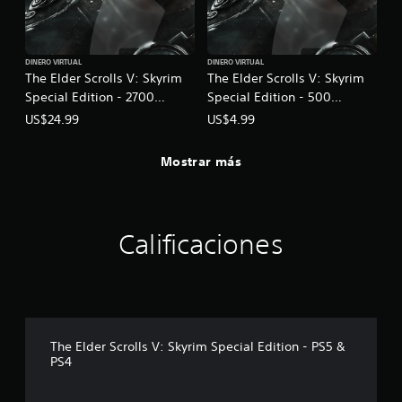
a
d
i
b
e
c
l
l
a
e
j
DINERO VIRTUAL
DINERO VIRTUAL
)
c
u
The Elder Scrolls V: Skyrim
The Elder Scrolls V: Skyrim
e
S
e
Special Edition - 2700
Special Edition - 500
r
e
g
Creation Credits
Creation Credits
US$24.99
US$4.99
l
o
o
a
f
e
s
r
n
Mostrar más
a
e
c
l
c
u
i
e
a
d
n
l
Calificaciones
a
a
q
d
l
u
e
g
i
a
u
e
u
n
r
d
a
m
i
s
o
The Elder Scrolls V: Skyrim Special Edition - PS5 &
o
o
m
PS4
p
p
e
a
c
n
r
i
t