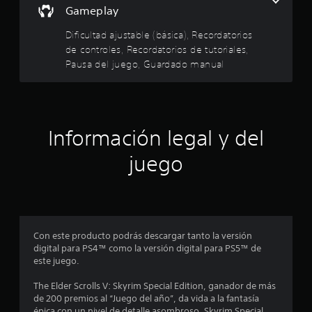
Gameplay
p
l
S
l
e
Dificultad ajustable (básica), Recordatorios
a
a
o
y
de controles, Recordatorios de tutoriales,
f
e
Pausa del juego, Guardado manual
r
s
n
e
c
c
d
u
e
a
n
e
l
a
Información legal y del
q
l
c
u
g
juego
i
u
i
e
n
r
a
n
m
s
o
o
c
m
p
Con este producto podrás descargar tanto la versión
e
c
o
digital para PS4™ como la versión digital para PS5™ de
n
i
este juego.
t
o
e
o
n
The Elder Scrolls V: Skyrim Special Edition, ganador de más
.
e
s
de 200 premios al “Juego del año”, da vida a la fantasía
s
épica con un nivel de detalle asombroso. Skyrim Special