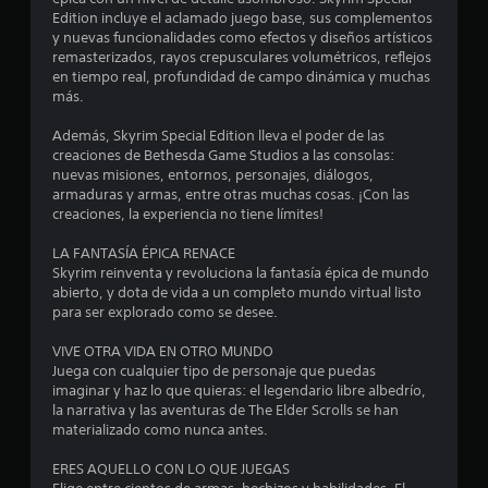
p
P
t
Edition incluye el aclamado juego base, sus complementos
a
a
y nuevas funcionalidades como efectos y diseños artísticos
r
u
r
remasterizados, rayos crepusculares volumétricos, reflejos
a
s
en tiempo real, profundidad de campo dinámica y muchas
i
e
más.
a
n
d
v
Además, Skyrim Special Edition lleva el poder de las
l
e
e
creaciones de Bethesda Game Studios a las consolas:
r
l
nuevas misiones, entornos, personajes, diálogos,
l
t
j
armaduras y armas, entre otras muchas cosas. ¡Con las
i
u
creaciones, la experiencia no tiene límites!
a
r
e
l
g
LA FANTASÍA ÉPICA RENACE
s
o
o
Skyrim reinventa y revoluciona la fantasía épica de mundo
s
abierto, y dota de vida a un completo mundo virtual listo
e
j
P
para ser explorado como se desee.
o
u
y
n
e
VIVE OTRA VIDA EN OTRO MUNDO
s
d
Juega con cualquier tipo de personaje que puedas
t
u
e
imaginar y haz lo que quieras: el legendario libre albedrío,
i
s
la narrativa y las aventuras de The Elder Scrolls se han
c
p
n
materializado como nunca antes.
k
a
s
u
t
ERES AQUELLO CON LO QUE JUEGAS
.
s