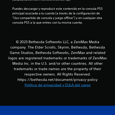
u
e
e
e
r
Puedes descargar y reproducir este contenido en la consola PS5 
d
s
i
principal asociada a tu cuenta (a través de la configuración de 
e
e
“Uso compartido de consola y juego offline”) y en cualquier otra 
s
n
consola PS5 a la que entres con tu misma cuenta.
j
c
u
i
g
a
a
c
© 2023 Bethesda Softworks LLC, a ZeniMax Media
r
i
y
company. The Elder Scrolls, Skyrim, Bethesda, Bethesda
n
d
Game Studios, Bethesda Softworks, ZeniMax and related
e
e
logos are registered trademarks or trademarks of ZeniMax
m
s
á
Media Inc. in the U.S. and/or other countries. All other
p
t
trademarks or trade names are the property of their
l
i
respective owners. All Rights Reserved.
a
c
z
https://bethesda.net/document/privacy-policy
a
a
Política de privacidad y EULA del juego
(
r
s
t
o
e
l
p
o
o
e
r
l