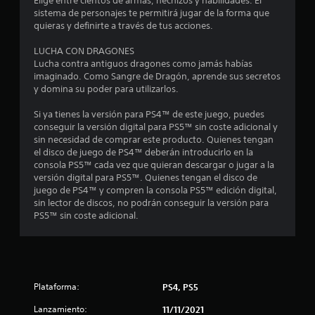
Elige entre cientos de armas, hechizos y habilidades. El
a
o
sistema de personajes te permitirá jugar de la forma que
r
S
quieras y definirte a través de tus acciones.
e
t
e
l
LUCHA CON DRAGONES
p
j
a
Lucha contra antiguos dragones como jamás habías
u
u
imaginado. Como Sangre de Dragón, aprende sus secretos
e
e
l
y domina su poder para utilizarlos.
g
d
o
e
d
Si ya tienes la versión para PS4™ de este juego, puedes
e
j
conseguir la versión digital para PS5™ sin coste adicional y
n
u
e
sin necesidad de comprar este producto. Quienes tengan
c
g
el disco de juego de PS4™ deberán introducirlo en la
u
1
a
consola PS5™ cada vez que quieran descargar o jugar a la
a
versión digital para PS5™. Quienes tengan el disco de
r
l
0
juego de PS4™ y compren la consola PS5™ edición digital,
s
q
sin lector de discos, no podrán conseguir la versión para
i
u
3
PS5™ sin coste adicional.
i
n
e
p
3
r
u
m
l
6
o
s
m
Plataforma:
PS4, PS5
a
9
e
c
n
Lanzamiento:
11/11/2021