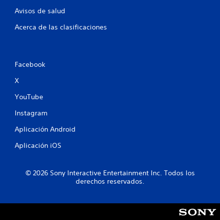
s
m
Avisos de salud
a
a
r
n
Acerca de las clasificaciones
l
u
o
a
s
l
b
Facebook
o
P
t
u
X
o
e
n
d
YouTube
e
e
s
s
Instagram
r
c
á
r
Aplicación Android
p
e
i
a
Aplicación iOS
d
r
a
p
m
u
© 2026 Sony Interactive Entertainment Inc. Todos los
e
n
derechos reservados.
n
t
t
o
e
s
o
d