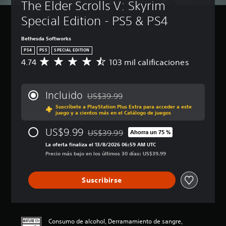
The Elder Scrolls V: Skyrim 
c
)
o
b
e
d
i
l
á
E
Special Edition - PS5 & PS4
e
o
(
s
l
s
n
b
i
d
Bethesda Softworks
r
i
e
á
c
e
PS4
PS5
SPECIAL EDITION
á
s
s
a
d
4.74
103 mil calificaciones
l
C
d
i
)
u
o
a
e
c
c
P
g
l
a
a
i
u
o
i
Incluido
u
)
US$39.99
r
e
h
f
Rebajado del precio original de US$39.99
y
d
d
Suscríbete a PlayStation Plus Extra para acceder a este
a
P
i
juego y a cientos más en el Catálogo de juegos
s
e
i
b
u
c
i
s
o
l
e
a
US$9.99
l
r
US$39.99
Ahorra un 75 %
a
d
c
Rebajado del precio original de US$39.99
L
e
e
d
e
i
La oferta finaliza el 13/8/2026 06:59 AM UTC
a
n
d
o
s
ó
Precio más bajo en los últimos 30 días: US$39.99
i
c
u
d
c
n
n
i
c
e
a
p
f
a
i
Suscribirse
l
m
r
o
r
r
j
b
o
r
l
e
u
i
m
m
o
l
e
a
e
a
s
d
g
r
d
c
Consumo de alcohol, Derramamiento de sangre,
v
e
o
l
i