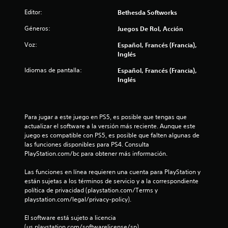
c
i
t
Editor:
Bethesda Softworks
o
o
a
d
n
Géneros:
Juegos De Rol, Acción
u
e
l
r
s
Voz:
Español, Francés (Francia),
a
r
Inglés
i
n
á
t
Idiomas de pantalla:
Español, Francés (Francia),
p
e
f
Inglés
i
e
d
l
i
a
g
a
s
c
Para jugar a este juego en PS5, es posible que tengas que 
m
d
actualizar el software a la versión más reciente. Aunque este 
e
a
juego es compatible con PS5, es posible que falten algunas de 
e
p
las funciones disponibles para PS4. Consulta 
b
l
PlayStation.com/bc para obtener más información.
c
o
a
t
y
Las funciones en línea requieren una cuenta para PlayStation y 
i
o
o
están sujetas a los términos de servicio y a la correspondiente 
n
l
política de privacidad (playstation.com/Terms y 
o
e
a
playstation.com/legal/privacy-policy).
e
s
n
x
El software está sujeto a licencia 
P
p
(us.playstation.com/softwarelicense/sp).