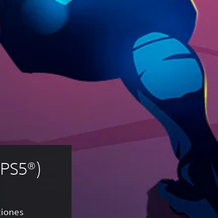
 PS5®)
ciones