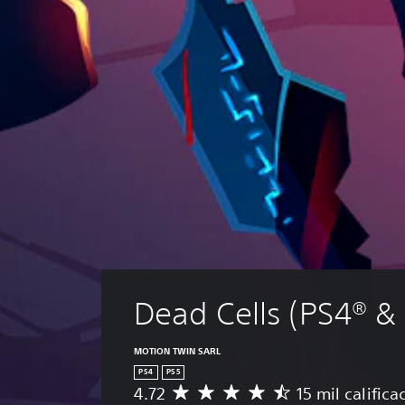
Dead Cells (PS4® &
MOTION TWIN SARL
PS4
PS5
4.72
15 mil califica
C