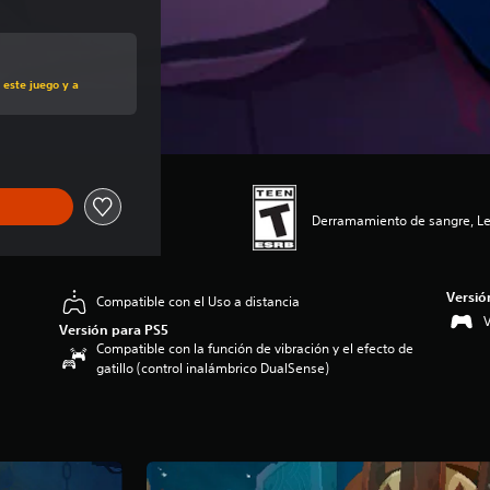
al de US$24.99
 este juego y a
Derramamiento de sangre, Le
Versió
Compatible con el Uso a distancia
V
Versión para PS5
Compatible con la función de vibración y el efecto de
gatillo (control inalámbrico DualSense)