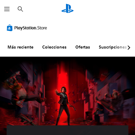
B
u
s
c
a
r
Más reciente
Colecciones
Ofertas
Suscripciones