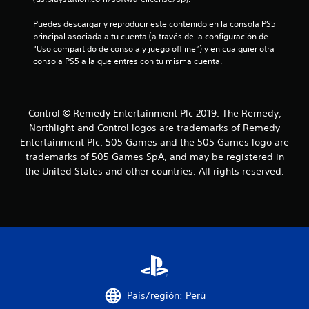
l
Puedes descargar y reproducir este contenido en la consola PS5 
principal asociada a tu cuenta (a través de la configuración de 
d
“Uso compartido de consola y juego offline”) y en cualquier otra 
consola PS5 a la que entres con tu misma cuenta.
e
4
Control © Remedy Entertainment Plc 2019. The Remedy,
7
Northlight and Control logos are trademarks of Remedy
Entertainment Plc. 505 Games and the 505 Games logo are
2
trademarks of 505 Games SpA, and may be registered in
6
the United States and other countries. All rights reserved.
2
c
a
l
País/región: Perú
i