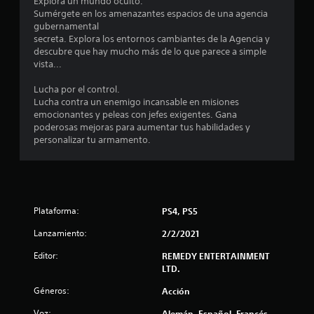
s
Explora un mundo oculto.
Sumérgete en los amenazantes espacios de una agencia
d
gubernamental
secreta. Explora los entornos cambiantes de la Agencia y
e
descubre que hay mucho más de lo que parece a simple
vista...
c
Lucha por el control.
i
Lucha contra un enemigo incansable en misiones
emocionantes y peleas con jefes exigentes. Gana
n
poderosas mejoras para aumentar tus habilidades y
personalizar tu armamento.
c
o
e
Plataforma:
PS4, PS5
s
Lanzamiento:
2/2/2021
t
Editor:
REMEDY ENTERTAINMENT
LTD.
r
Géneros:
Acción
e
Voz:
Alemán, Español, Francés