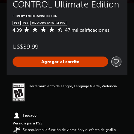
CONTROL Ultimate Edition
REMEDY ENTERTAINMENT LTD.
PS4
PS5
MEJORADO PARA PS5 PRO
4.39
47 mil calificaciones
C
a
l
US$39.99
i
f
i
Agregar al carrito
c
a
c
i
ó
Derramamiento de sangre, Lenguaje fuerte, Violencia
n
p
r
o
m
1 jugador
e
d
Versión para PS5
i
Se requieren la función de vibración y el efecto de gatillo
o