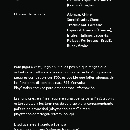
(Francia), Inglés
l
Idiomas de pantalla:
Alemán, Chino -
l
Simplificado, Chino -
Tradicional, Coreano,
a
Español, Francés (Francia),
Inglés, Italiano, Japonés,
s
Polaco, Portugués (Brasil),
Ruso, Árabe
e
n
Para jugar a este juego en PS5, es posible que tengas que 
u
actualizar el software a la versión más reciente. Aunque este 
juego es compatible con PS5, es posible que falten algunas de 
las funciones disponibles para PS4. Consulta 
n
PlayStation.com/bc para obtener más información.
t
Las funciones en línea requieren una cuenta para PlayStation y 
están sujetas a los términos de servicio y a la correspondiente 
o
política de privacidad (playstation.com/Terms y 
playstation.com/legal/privacy-policy).
t
El software está sujeto a licencia 
a
(us.playstation.com/softwarelicense/sp).