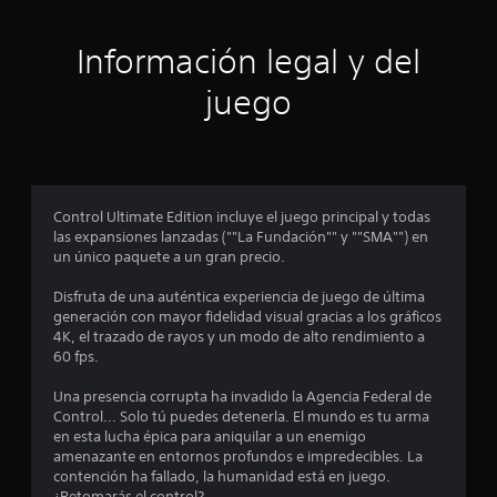
i
ó
Información legal y del
n
juego
p
r
o
Control Ultimate Edition incluye el juego principal y todas
las expansiones lanzadas (""La Fundación"" y ""SMA"") en
m
un único paquete a un gran precio.
e
Disfruta de una auténtica experiencia de juego de última
generación con mayor fidelidad visual gracias a los gráficos
d
4K, el trazado de rayos y un modo de alto rendimiento a
60 fps.
i
Una presencia corrupta ha invadido la Agencia Federal de
o
Control... Solo tú puedes detenerla. El mundo es tu arma
en esta lucha épica para aniquilar a un enemigo
:
amenazante en entornos profundos e impredecibles. La
contención ha fallado, la humanidad está en juego.
¿Retomarás el control?