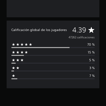
C
4.39
Calificación global de los jugadores
a
47262 calificaciones
70 %
l
15 %
i
5 %
f
3 %
i
7 %
c
a
c