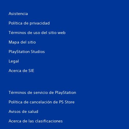
f
Asistencia
i
Política de privacidad
c
Términos de uso del sitio web
a
Mapa del sitio
c
PlayStation Studios
i
Legal
o
Acerca de SIE
n
e
Términos de servicio de PlayStation
s
Política de cancelación de PS Store
Avisos de salud
Acerca de las clasificaciones