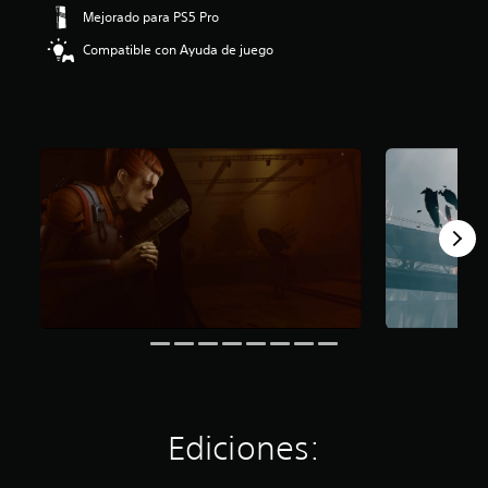
:
Mejorado para PS5 Pro
4
Compatible con Ayuda de juego
.
3
9
e
s
t
r
e
l
l
a
s
d
e
c
i
n
c
o
e
Ediciones:
s
t
r