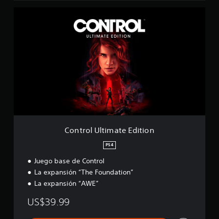
f
C
i
o
c
n
a
t
c
r
i
o
o
l
n
U
e
l
s
t
i
m
a
t
Control Ultimate Edition
e
E
PS4
d
Juego base de Control
i
t
La expansión “The Foundation”
i
La expansión “AWE”
o
n
US$39.99