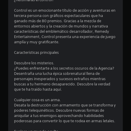
4
.
Control es un emocionante título de acción y aventuras en
tercera persona con gráficos espectaculares que ha
3
ganado más de 80 premios. Gracias a la mezcla de
entornos abiertos y la creación de mundos y narrativa
características del emblemático desarrollador, Remedy
9
Entertainment, Control presenta una experiencia de juego
amplía y muy gratificante.
e
Características principales
s
Descubre los misterios.
t
¿Puedes enfrentarte a los secretos oscuros de la Agencia?
Desentraña una lucha épica sobrenatural llena de
r
personajes inesperados y sucesos extraños mientras
buscas a tu hermano desaparecido. Descubre la verdad
e
que te ha traído hasta aquí.
l
Cualquier cosa es un arma.
Desata la destrucción con armamento que se transforma y
l
poderes telequinéticos. Descubre nuevas formas de
aniquilar a tus enemigos aprovechando habilidades
a
poderosas para convertir lo que te rodea en armas letales.