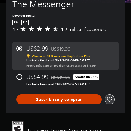
The Messenger
Devolver Digital
PS4
PS5
4.7
4.2 mil calificaciones
C
a
l
i
US$2.99
US$19.99
f
Rebajado del precio original de US$19.99
i
Ahorra un 10 % más con PlayStation Plus
La oferta finaliza el 13/8/2026 06:59 AM UTC
c
Precio más bajo en los últimos 30 días: US$19.99
a
c
US$4.99
US$19.99
i
Ahorra un 75 %
Rebajado del precio original de US$19.99
ó
La oferta finaliza el 13/8/2026 06:59 AM UTC
n
p
r
Suscribirse y comprar
o
m
e
d
i
o
Humor negro, Lenguaje, Violencia de fantasía