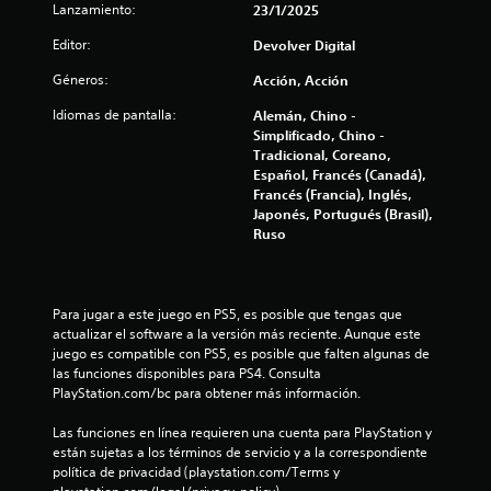
d
Lanzamiento:
23/1/2025
e
Editor:
Devolver Digital
c
Géneros:
Acción, Acción
i
Idiomas de pantalla:
Alemán, Chino -
Simplificado, Chino -
n
Tradicional, Coreano,
Español, Francés (Canadá),
Francés (Francia), Inglés,
c
Japonés, Portugués (Brasil),
Ruso
o
e
Para jugar a este juego en PS5, es posible que tengas que 
s
actualizar el software a la versión más reciente. Aunque este 
juego es compatible con PS5, es posible que falten algunas de 
t
las funciones disponibles para PS4. Consulta 
PlayStation.com/bc para obtener más información.
r
Las funciones en línea requieren una cuenta para PlayStation y 
e
están sujetas a los términos de servicio y a la correspondiente 
política de privacidad (playstation.com/Terms y 
l