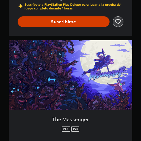
Suscríbete a PlayStation Plus Deluxe para jugar a la prueba del
f
juego completo durante 1 horas
i
c
Suscribirse
a
c
i
o
T
n
h
e
e
s
M
e
s
s
e
n
g
e
r
The Messenger
PS4
PS5