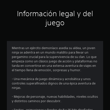
i
ó
Información legal y del
n
juego
p
r
o
Mientras un ejército demoníaco asedia su aldea, un joven
ninja se adentra en un mundo maldito para llevar un
m
pergamino crucial para la supervivencia de su clan. Lo que
empieza como un clásico juego de acción y plataformas no
e
tarda en convertirse en una extensa aventura de viajes en
el tiempo llena de emoción, sorpresas y humor.
d
- Una mecánica de juego dinámica y acrobática y unos
i
controles superafinados dignos de una épica aventura de
ninjas.
o
- Mejoras de personaje, nuevas habilidades, niveles ocultos
:
y distintos caminos por descubrir.
- Sprites, animaciones y fondos de 8 y 16 bits diseñados