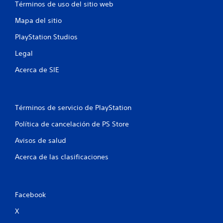
Términos de uso del sitio web
d
Mapa del sitio
e
PlayStation Studios
4
Legal
2
Acerca de SIE
7
5
Términos de servicio de PlayStation
c
Política de cancelación de PS Store
a
Avisos de salud
Acerca de las clasificaciones
l
i
Facebook
f
X
i