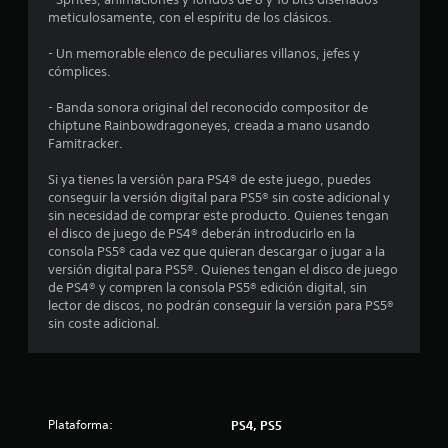
4
meticulosamente, con el espíritu de los clásicos.
.
- Un memorable elenco de peculiares villanos, jefes y
7
cómplices.
- Banda sonora original del reconocido compositor de
e
chiptune Rainbowdragoneyes, creada a mano usando
Famitracker.
s
Si ya tienes la versión para PS4® de este juego, puedes
t
conseguir la versión digital para PS5® sin coste adicional y
sin necesidad de comprar este producto. Quienes tengan
r
el disco de juego de PS4® deberán introducirlo en la
consola PS5® cada vez que quieran descargar o jugar a la
e
versión digital para PS5®. Quienes tengan el disco de juego
de PS4® y compren la consola PS5® edición digital, sin
l
lector de discos, no podrán conseguir la versión para PS5®
sin coste adicional.
l
a
s
Plataforma:
PS4, PS5