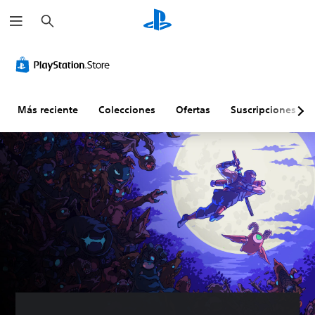
B
u
s
c
a
r
Más reciente
Colecciones
Ofertas
Suscripciones