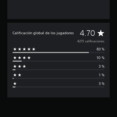
C
4.70
Calificación global de los jugadores
a
4275 calificaciones
83 %
l
10 %
i
3 %
f
1 %
i
3 %
c
a
c