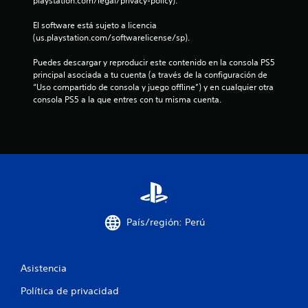
playstation.com/legal/privacy-policy).
l
El software está sujeto a licencia 
(us.playstation.com/softwarelicense/sp).
a
Puedes descargar y reproducir este contenido en la consola PS5 
s
principal asociada a tu cuenta (a través de la configuración de 
“Uso compartido de consola y juego offline”) y en cualquier otra 
e
consola PS5 a la que entres con tu misma cuenta.
n
u
n
t
o
País/región: Perú
t
Asistencia
a
Política de privacidad
l