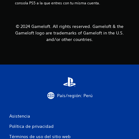
consola PS5 a la que entres con tu misma cuenta.
o
o
e
n
.
n
e
t
s
e
R
© 2024 Gameloft. All rights reserved. Gameloft & the
d
m
e
e
Gameloft logo are trademarks of Gameloft in the U.S.
o
c
s
l
and/or other countries.
o
e
e
n
r
s
s
t
d
i
o
a
b
s
t
i
d
o
l
u
r
i
r
i
d
a
o
a
n
País/región: Perú
s
d
t
d
d
e
e
e
e
Asistencia
l
l
t
o
g
u
Política de privacidad
s
a
t
j
m
Términos de uso del sitio web
o
o