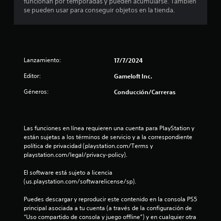
funcionan por temporadas y pueden acumularse. También
d
q
i
se pueden usar para conseguir objetos en la tienda.
e
u
c
l
e
a
j
p
)
u
o
S
e
d
e
g
Lanzamiento:
17/7/2024
r
o
o
í
Editor:
Gameloft Inc.
f
e
a
r
n
n
Géneros:
Conducción/Carreras
e
c
r
c
u
e
e
a
s
n
l
u
Las funciones en línea requieren una cuenta para PlayStation y 
a
q
l
están sujetas a los términos de servicio y a la correspondiente 
l
u
t
política de privacidad (playstation.com/Terms y 
g
i
a
playstation.com/legal/privacy-policy).
u
e
r
n
r
v
El software está sujeto a licencia 
a
m
i
(us.playstation.com/softwarelicense/sp).
s
o
s
o
m
u
Puedes descargar y reproducir este contenido en la consola PS5 
p
e
a
principal asociada a tu cuenta (a través de la configuración de 
c
n
l
“Uso compartido de consola y juego offline”) y en cualquier otra 
i
t
m