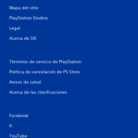
e
r
y
p
Mapa del sitio
i
s
l
a
t
a
PlayStation Studios
i
l
y
c
Legal
.
e
k
s
Acerca de SIE
s
P
.
u
e
S
d
Términos de servicio de PlayStation
e
e
s
p
Política de cancelación de PS Store
r
u
e
Avisos de salud
e
v
d
Acerca de las clasificaciones
i
e
s
j
a
u
r
g
l
Facebook
a
a
i
X
r
n
s
YouTube
f