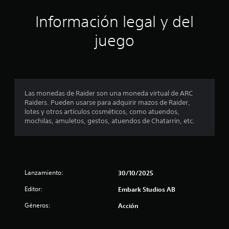
n
e
ó
Información legal y del
s
n
juego
p
r
o
Las monedas de Raider son una moneda virtual de ARC
Raiders. Pueden usarse para adquirir mazos de Raider,
m
lotes y otros artículos cosméticos, como atuendos,
mochilas, amuletos, gestos, atuendos de Chatarrín, etc.
e
d
i
Lanzamiento:
30/10/2025
o
Editor:
Embark Studios AB
:
Géneros:
Acción
5