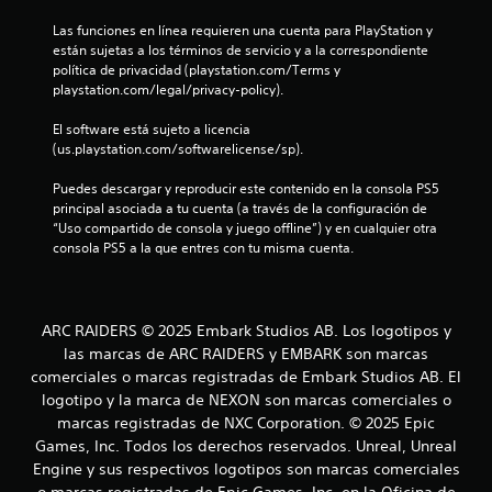
e
Las funciones en línea requieren una cuenta para PlayStation y 
están sujetas a los términos de servicio y a la correspondiente 
s
política de privacidad (playstation.com/Terms y 
playstation.com/legal/privacy-policy).
t
El software está sujeto a licencia 
r
(us.playstation.com/softwarelicense/sp).
e
Puedes descargar y reproducir este contenido en la consola PS5 
principal asociada a tu cuenta (a través de la configuración de 
l
“Uso compartido de consola y juego offline”) y en cualquier otra 
consola PS5 a la que entres con tu misma cuenta.
l
a
ARC RAIDERS © 2025 Embark Studios AB. Los logotipos y
s
las marcas de ARC RAIDERS y EMBARK son marcas
comerciales o marcas registradas de Embark Studios AB. El
d
logotipo y la marca de NEXON son marcas comerciales o
marcas registradas de NXC Corporation. © 2025 Epic
e
Games, Inc. Todos los derechos reservados. Unreal, Unreal
Engine y sus respectivos logotipos son marcas comerciales
c