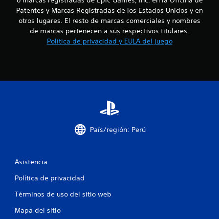
o marcas registradas de Epic Games, Inc. en la Oficina de
i
Patentes y Marcas Registradas de los Estados Unidos y en
otros lugares. El resto de marcas comerciales y nombres
n
de marcas pertenecen a sus respectivos titulares.
Política de privacidad y EULA del juego
c
o
e
s
t
País/región: Perú
r
e
Asistencia
l
Política de privacidad
l
Términos de uso del sitio web
a
Mapa del sitio