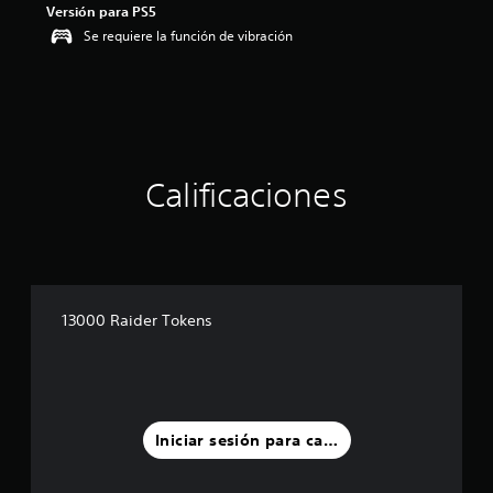
Versión para PS5
5
Se requiere la función de vibración
e
s
t
r
e
l
l
a
Calificaciones
s
d
e
c
i
n
c
13000 Raider Tokens
o
e
s
t
r
e
Iniciar sesión para calificar
l
l