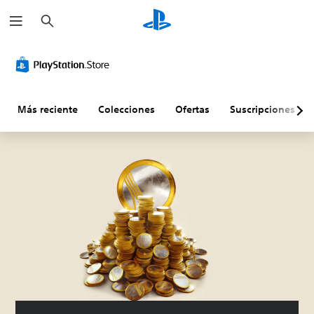
B
u
s
c
a
r
Más reciente
Colecciones
Ofertas
Suscripciones