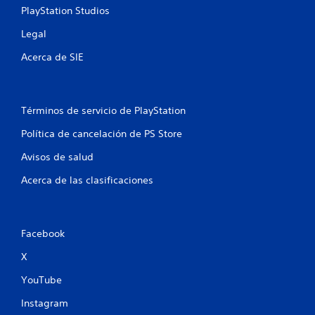
s
PlayStation Studios
Legal
e
Acerca de SIE
n
u
Términos de servicio de PlayStation
n
Política de cancelación de PS Store
t
Avisos de salud
o
Acerca de las clasificaciones
t
a
Facebook
l
X
d
YouTube
e
Instagram