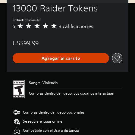
13000 Raider Tokens
Embark Studios AB
5
3 calificaciones
C
a
l
US$99.99
i
f
i
Agregar al carrito
c
a
c
i
ó
Sangre, Violencia
n
p
Compras dentro del juego, Los usuarios interactúan
r
o
m
Compras dentro del juego opcionales
e
d
Se requiere jugar online
i
o
Compatible con el Uso a distancia
: