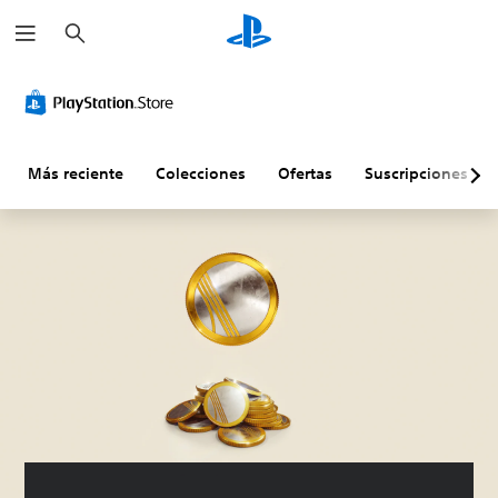
B
u
s
c
a
r
Más reciente
Colecciones
Ofertas
Suscripciones