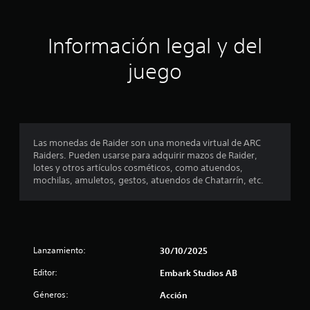
o
i
n
e
ó
Información legal y del
s
n
juego
p
r
o
Las monedas de Raider son una moneda virtual de ARC
Raiders. Pueden usarse para adquirir mazos de Raider,
m
lotes y otros artículos cosméticos, como atuendos,
mochilas, amuletos, gestos, atuendos de Chatarrín, etc.
e
d
i
Lanzamiento:
30/10/2025
o
Editor:
Embark Studios AB
:
Géneros:
Acción