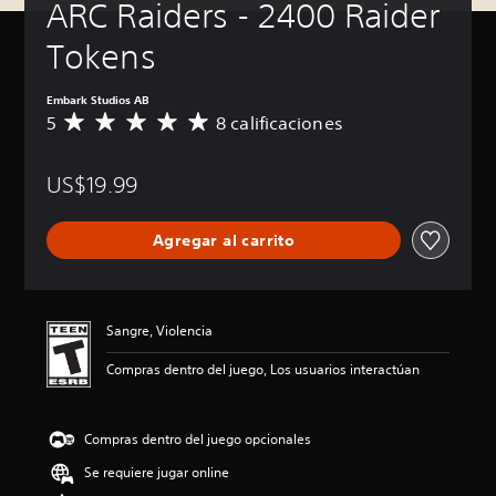
ARC Raiders - 2400 Raider 
Tokens
Embark Studios AB
5
8 calificaciones
C
a
l
US$19.99
i
f
i
Agregar al carrito
c
a
c
i
ó
Sangre, Violencia
n
p
Compras dentro del juego, Los usuarios interactúan
r
o
m
Compras dentro del juego opcionales
e
d
Se requiere jugar online
i