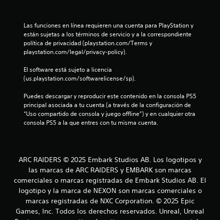
5
e
Las funciones en línea requieren una cuenta para PlayStation y 
están sujetas a los términos de servicio y a la correspondiente 
s
política de privacidad (playstation.com/Terms y 
playstation.com/legal/privacy-policy).
t
El software está sujeto a licencia 
r
(us.playstation.com/softwarelicense/sp).
e
Puedes descargar y reproducir este contenido en la consola PS5 
principal asociada a tu cuenta (a través de la configuración de 
l
“Uso compartido de consola y juego offline”) y en cualquier otra 
consola PS5 a la que entres con tu misma cuenta.
l
a
ARC RAIDERS © 2025 Embark Studios AB. Los logotipos y
s
las marcas de ARC RAIDERS y EMBARK son marcas
comerciales o marcas registradas de Embark Studios AB. El
d
logotipo y la marca de NEXON son marcas comerciales o
marcas registradas de NXC Corporation. © 2025 Epic
e
Games, Inc. Todos los derechos reservados. Unreal, Unreal