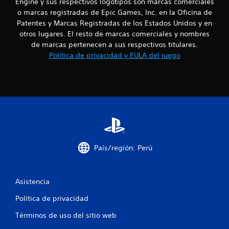
Engine y sus respectivos logotipos son marcas comerciales
c
o marcas registradas de Epic Games, Inc. en la Oficina de
i
Patentes y Marcas Registradas de los Estados Unidos y en
otros lugares. El resto de marcas comerciales y nombres
n
de marcas pertenecen a sus respectivos titulares.
Política de privacidad y EULA del juego
c
o
e
s
t
País/región: Perú
r
e
Asistencia
l
Política de privacidad
l
Términos de uso del sitio web