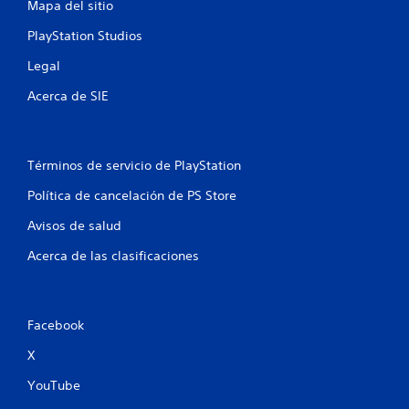
a
Mapa del sitio
s
PlayStation Studios
Legal
e
Acerca de SIE
n
u
Términos de servicio de PlayStation
n
Política de cancelación de PS Store
t
Avisos de salud
o
Acerca de las clasificaciones
t
a
Facebook
l
X
d
YouTube