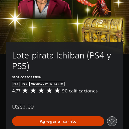
Lote pirata Ichiban (PS4 y 
PS5)
SEGA CORPORATION
PS4
PS5
MEJORADO PARA PS5 PRO
4.77
90 calificaciones
C
a
l
US$2.99
i
f
i
Agregar al carrito
c
a