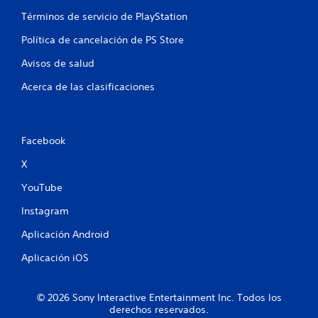
Términos de servicio de PlayStation
s
Política de cancelación de PS Store
e
Avisos de salud
n
Acerca de las clasificaciones
u
n
Facebook
t
X
o
YouTube
t
Instagram
a
Aplicación Android
l
Aplicación iOS
d
© 2026 Sony Interactive Entertainment Inc. Todos los
e
derechos reservados.