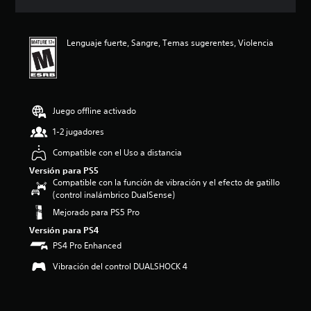
c
i
ó
Lenguaje fuerte, Sangre, Temas sugerentes, Violencia
n
p
r
o
m
e
Juego offline activado
d
1-2 jugadores
i
o
Compatible con el Uso a distancia
:
Versión para PS5
4
Compatible con la función de vibración y el efecto de gatillo
.
(control inalámbrico DualSense)
7
7
Mejorado para PS5 Pro
e
Versión para PS4
s
PS4 Pro Enhanced
t
r
Vibración del control DUALSHOCK 4
e
l
l
a