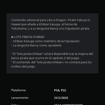
p
r
o
Contenido adicional para Like a Dragon: Pirate Yakuza in
Hawaii que añade a Ichiban Kasuga, el héroe de
m
Yokohama, y a su langosta Nancy a tu tripulación pirata.
e
■ LOTE PIRATA ICHIBAN
- Ichiban Kasuga como miembro de la tripulación
d
- La langosta Nancy como ayudante
i
* El "lote pirata Ichiban" estará disponible tras la mejora del
barco pirata que ocurre en el capítulo 2 del juego.
o
* El contenido del "lote pirata Ichiban» no contará para los
trofeos del juego.
:
4
.
Plataforma:
PS4, PS5
7
Lanzamiento:
21/2/2025