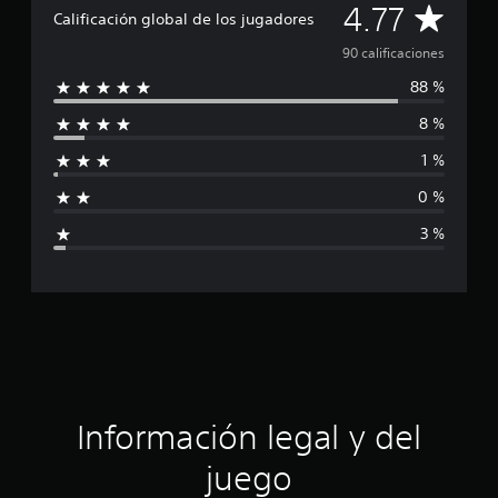
C
4.77
l
Calificación global de los jugadores
d
a
90 calificaciones
e
9
88 %
l
0
c
8 %
i
a
l
1 %
f
i
0 %
f
i
i
3 %
c
c
a
c
a
i
o
c
n
e
i
s
ó
Información legal y del
n
juego