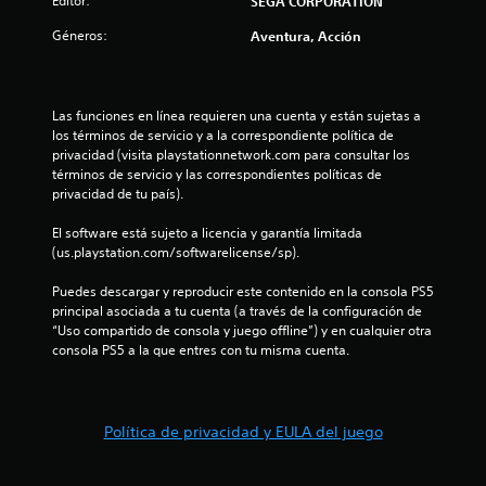
7
Editor:
SEGA CORPORATION
Géneros:
Aventura, Acción
e
s
Las funciones en línea requieren una cuenta y están sujetas a 
t
los términos de servicio y a la correspondiente política de 
privacidad (visita playstationnetwork.com para consultar los 
r
términos de servicio y las correspondientes políticas de 
privacidad de tu país).
e
El software está sujeto a licencia y garantía limitada 
l
(us.playstation.com/softwarelicense/sp).
l
Puedes descargar y reproducir este contenido en la consola PS5 
principal asociada a tu cuenta (a través de la configuración de 
a
“Uso compartido de consola y juego offline”) y en cualquier otra 
consola PS5 a la que entres con tu misma cuenta.
s
d
Política de privacidad y EULA del juego
e