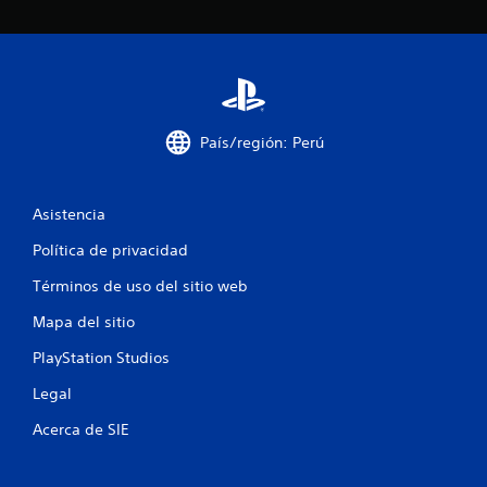
c
i
n
c
País/región: Perú
o
e
Asistencia
s
Política de privacidad
t
Términos de uso del sitio web
r
Mapa del sitio
e
PlayStation Studios
Legal
l
Acerca de SIE
l
a