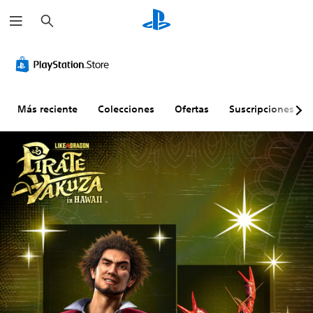
B
u
s
c
a
r
Más reciente
Colecciones
Ofertas
Suscripciones