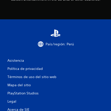
d
e
c
i
n
País/región: Perú
c
Asistencia
o
Política de privacidad
e
Términos de uso del sitio web
s
Mapa del sitio
t
PlayStation Studios
r
Legal
e
Acerca de SIE