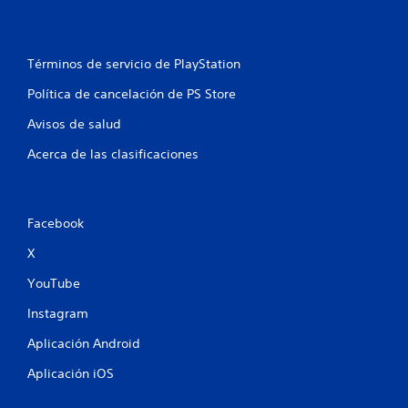
l
l
Términos de servicio de PlayStation
a
Política de cancelación de PS Store
s
Avisos de salud
Acerca de las clasificaciones
e
n
u
Facebook
X
n
YouTube
t
Instagram
o
Aplicación Android
t
Aplicación iOS
a