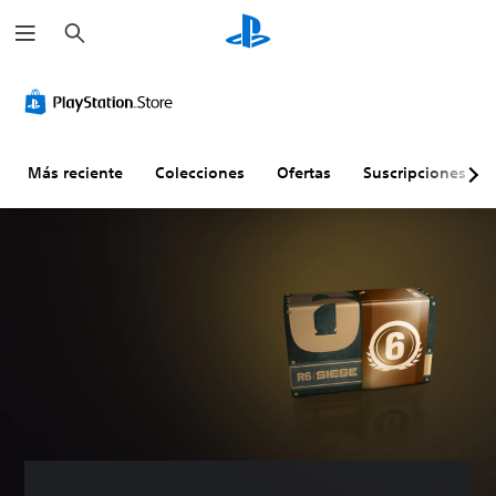
B
u
s
c
a
r
Más reciente
Colecciones
Ofertas
Suscripciones