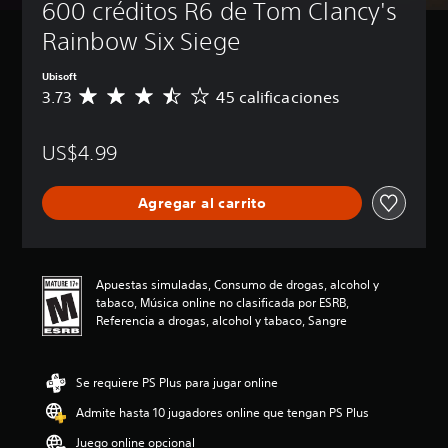
600 créditos R6 de Tom Clancy's 
Rainbow Six Siege
Ubisoft
3.73
45 calificaciones
C
a
l
US$4.99
i
f
i
Agregar al carrito
c
a
c
i
ó
Apuestas simuladas, Consumo de drogas, alcohol y
n
tabaco, Música online no clasificada por ESRB,
p
Referencia a drogas, alcohol y tabaco, Sangre
r
o
m
Se requiere PS Plus para jugar online
e
d
Admite hasta 10 jugadores online que tengan PS Plus
i
o
Juego online opcional