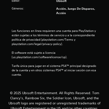
3
Editor:
Ubisoft
.
Géneros:
Acción, Juego De Disparos,
Acción
7
3
Las funciones en línea requieren una cuenta para PlayStation y 
e
están sujetas a los términos de servicio y a la correspondiente 
política de privacidad (playstation.com/Terms y 
s
playstation.com/legal/privacy-policy).
t
El software está sujeto a licencia 
(us.playstation.com/softwarelicense/sp).
r
Tarifa única para jugar en el sistema PS4™ principal designado 
de la cuenta y en otros sistemas PS4™ al iniciar sesión con esa 
e
cuenta.
l
l
© 2025 Ubisoft Entertainment. All Rights Reserved. Tom
a
Clancy’s, Rainbow Six, the Soldier Icon, Ubisoft, and the
Ubisoft logo are registered or unregistered trademarks of
s
Ubisoft Entertainment in the US and/or other countries.