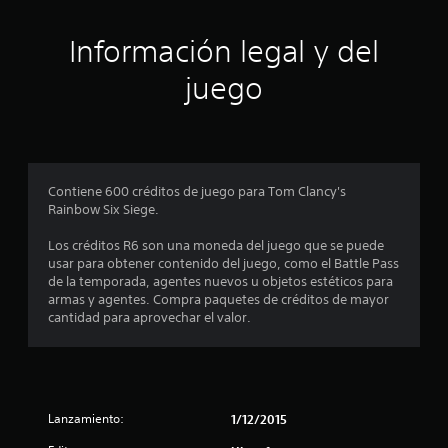
i
a
c
ó
Información legal y del
i
o
n
juego
n
e
p
s
r
o
Contiene 600 créditos de juego para Tom Clancy's
Rainbow Six Siege.
m
Los créditos R6 son una moneda del juego que se puede
e
usar para obtener contenido del juego, como el Battle Pass
de la temporada, agentes nuevos u objetos estéticos para
d
armas y agentes. Compra paquetes de créditos de mayor
cantidad para aprovechar el valor.
i
o
:
Lanzamiento:
1/12/2015