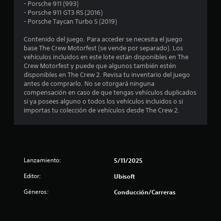
o
y
i
- Porsche 911 (993)
s
r
v
ó
- Porsche 911 GT3 RS (2016)
e
p
l
e
n
- Porsche Taycan Turbo S (2019)
r
o
r
d
s
i
s
t
e
Contenido del juego. Para acceder se necesita el juego
n
c
i
a
base The Crew Motorfest (se vende por separado). Los
t
c
o
c
u
vehículos incluidos en este lote están disponibles en The
i
n
a
d
Crew Motorfest y puede que algunos también estén
p
t
r
l
i
disponibles en The Crew 2. Revisa tu inventario del juego
a
r
d
o
antes de comprarlo. No se otorgará ninguna
l
o
e
e
t
compensación en caso de que tengas vehículos duplicados
e
l
c
a
si ya posees alguno o todos los vehículos incluidos o si
s
e
l
a
m
importas tu colección de vehículos desde The Crew 2.
.
s
d
b
d
l
a
i
e
j
é
S
l
o
a
n
u
j
y
s
b
u
Lanzamiento:
5/11/2025
s
s
e
t
e
t
c
Editor:
Ubisoft
g
í
i
o
e
o
t
c
m
Géneros:
Conducción/Carreras
e
k
u
u
n
n
q
n
l
c
u
i
u
o