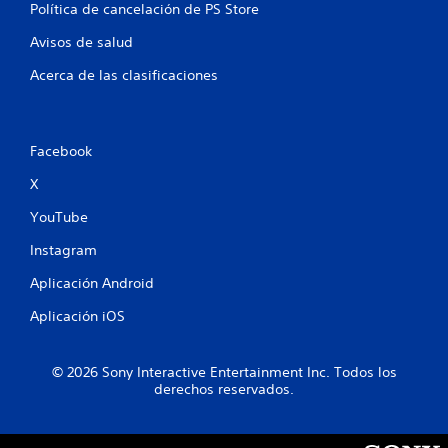
c
a
Política de cancelación de PS Store
s
i
v
r
l
Avisos de salud
a
e
i
n
v
t
Acerca de las clasificaciones
z
i
a
a
s
s
a
d
u
r
l
a
Facebook
l
e
)
a
c
X
P
i
t
u
n
YouTube
u
e
f
r
d
Instagram
o
a
e
r
.
s
Aplicación Android
m
i
a
Aplicación iOS
n
c
v
i
e
ó
r
© 2026 Sony Interactive Entertainment Inc. Todos los
n
derechos reservados.
t
d
i
e
r
t
e