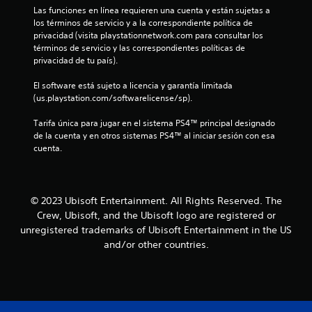
u
e
c
s
Las funciones en línea requieren una cuenta y están sujetas a 
a
s
a
n
n
los términos de servicio y a la correspondiente política de 
l
e
v
privacidad (visita playstationnetwork.com para consultar los 
í
q
u
i
t
términos de servicio y las correspondientes políticas de 
t
u
s
s
privacidad de tu país).
i
i
a
u
o
e
d
e
a
El software está sujeto a licencia y garantía limitada 
r
n
o
l
t
(us.playstation.com/softwarelicense/sp).
m
e
m
s
o
l
e
a
Tarifa única para jugar en el sistema PS4™ principal designado 
L
m
j
n
de la cuenta y en otros sistemas PS4™ al iniciar sesión con esa 
o
e
u
t
cuenta.
s
l
n
e
e
s
t
g
o
u
d
o
o
a
b
.
.
t
t
e
© 2023 Ubisoft Entertainment. All Rights Reserved. The
r
í
Crew, Ubisoft, and the Ubisoft logo are registered or
a
R
t
I
6
unregistered trademarks of Ubisoft Entertainment in the US
v
e
u
n
é
and/or other countries.
l
c
7
v
s
o
o
e
d
s
r
c
r
e
s
d
l
s
e
a
a
a
i
p