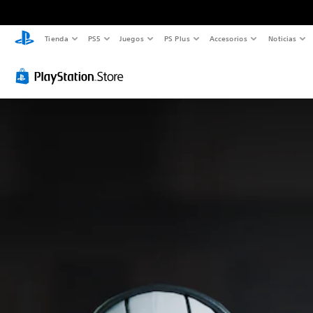
Tienda
PS5
Juegos
PS Plus
Accesorios
Noticias