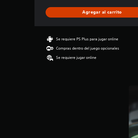
f
i
Agregar al carrito
c
a
c
i
ó
Se requiere PS Plus para jugar online
n
Compras dentro del juego opcionales
p
r
Se requiere jugar online
o
m
e
d
i
o
:
4
.
8
3
e
s
t