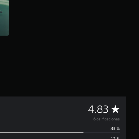
C
4.83
a
6 calificaciones
83 %
l
17 %