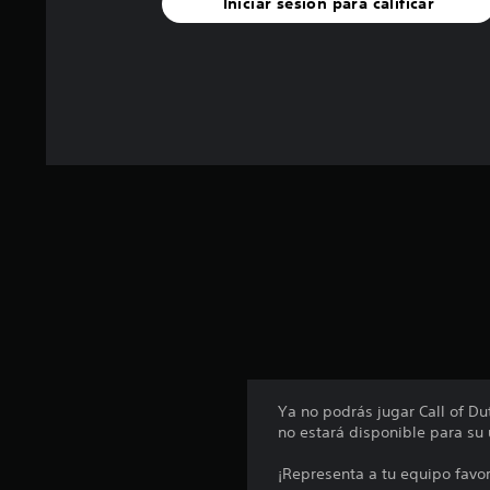
Iniciar sesión para calificar
n
u
n
t
o
t
a
l
d
e
6
c
a
l
i
f
i
c
a
c
Ya no podrás jugar Call of D
i
no estará disponible para s
o
n
¡Representa a tu equipo favo
e