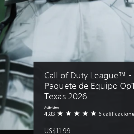
Call of Duty League™ - 
Paquete de Equipo OpT
Texas 2026
Activision
4.83
6 calificacion
C
a
l
US$11.99
i