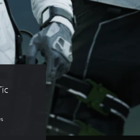
ic 
es