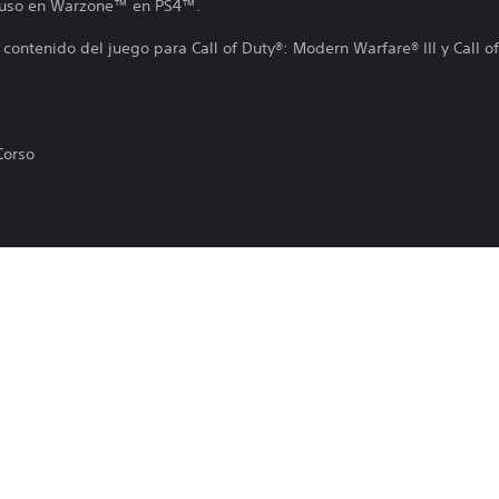
u uso en Warzone™ en PS4™.
 contenido del juego para Call of Duty®: Modern Warfare® III y Call 
Corso
 reemplazar o quitar este contenido del juego en cualquier momento.
Las funciones en línea requieren una cu
3/7/2024
sujetas a los términos de servicio y a la
privacidad (playstation.com/Terms y pl
Activision
policy).
Acción