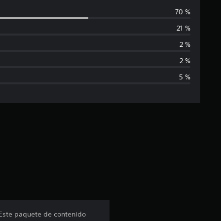
a
70 %
l
21 %
i
2 %
f
2 %
5 %
i
c
a
c
i
ó
n
 Este paquete de contenido