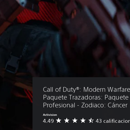
Call of Duty®: Modern Warfare® 
Paquete Trazadoras: Paquete
Profesional - Zodiaco: Cáncer
Activision
4.49
43 calificacio
C
a