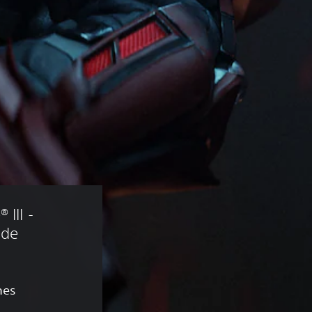
III - 
 de 
nes