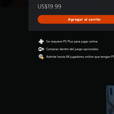
l
US$19.99
i
f
i
Agregar al carrito
c
a
c
i
ó
Se requiere PS Plus para jugar online
n
Compras dentro del juego opcionales
p
r
Admite hasta 64 jugadores online que tengan P
o
m
e
d
i
o
:
4
.
4
9
e