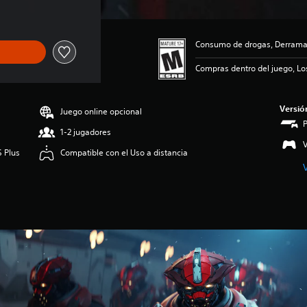
Consumo de drogas, Derramam
Compras dentro del juego, Lo
Versió
Juego online opcional
1-2 jugadores
V
S Plus
Compatible con el Uso a distancia