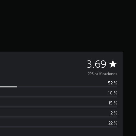
C
3.69
a
293 calificaciones
52 %
l
10 %
i
15 %
f
2 %
22 %
i