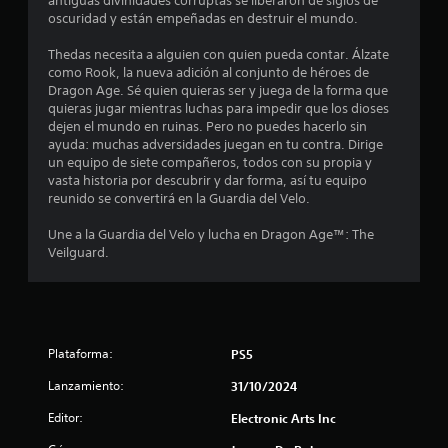
antiguas divinidades corruptas se liberaron de siglos de
s
a
o
o
oscuridad y están empeñadas en destruir el mundo.
e
d
q
n
.
e
u
e
Thedas necesita a alguien con quien pueda contar. Álzate
n
c
e
s
como Rook, la nueva adición al conjunto de héroes de
P
á
s
d
Dragon Age. Sé quien quieras ser y juega de la forma que
a
u
m
e
e
quieras jugar mientras luchas para impedir que los dioses
u
a
p
s
dejen el mundo en ruinas. Pero no puedes hacerlo sin
n
s
r
u
e
ayuda: muchas adversidades juegan en tu contra. Dirige
a
e
n
a
un equipo de siete compañeros, todos con su propia y
t
n
d
s
d
vasta historia por descubrir y dar forma, así tu equipo
i
a
i
reunido se convertirá en la Guardia del Velo.
e
o
e
n
b
l
f
o
i
Une a la Guardia del Velo y lucha en Dragon Age™: The
j
e
í
l
t
Veilguard.
u
c
r
i
e
t
l
d
a
g
o
o
a
o
s
s
d
l
q
s
d
P
Plataforma:
PS5
u
o
e
d
u
e
n
l
e
Lanzamiento:
31/10/2024
p
i
o
e
d
o
d
s
e
Editor:
Electronic Arts Inc
d
o
j
6
s
r
s
o