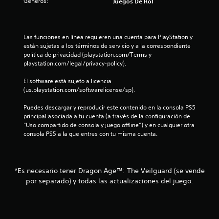
Géneros:
Juegos De Rol
p
í
a
y
a
4
a
t
s
u
n
u
t
s
1
r
a
i
Las funciones en línea requieren una cuenta para PlayStation y 
a
e
l
c
están sujetas a los términos de servicio y a la correspondiente 
r
c
s
r
k
política de privacidad (playstation.com/Terms y 
e
u
e
s
playstation.com/legal/privacy-policy).
l
a
l
d
.
j
t
e
El software está sujeto a licencia 
u
l
a
d
(us.playstation.com/softwarelicense/sp).
e
I
r
o
g
i
n
v
r
Puedes descargar y reproducir este contenido en la consola PS5 
o
v
i
.
principal asociada a tu cuenta (a través de la configuración de 
e
f
e
s
“Uso compartido de consola y juego offline”) y en cualquier otra 
n
u
r
consola PS5 a la que entres con tu misma cuenta.
c
i
a
s
u
l
i
a
c
m
l
ó
e
q
*Es necesario tener Dragon Age™: The Veilguard (se vende
n
a
n
u
por separado) y todas las actualizaciones del juego.
d
t
i
e
c
e
e
j
m
r
o
i
o
m