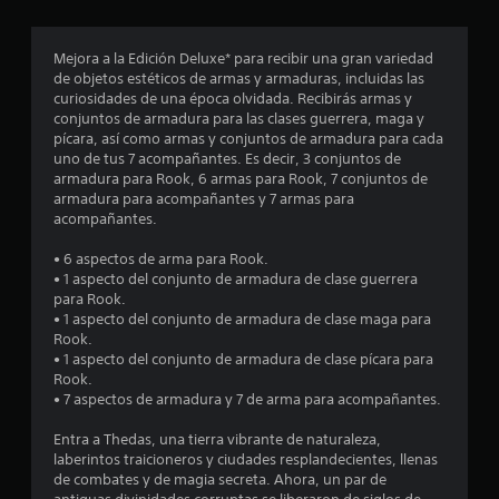
i
)
a
d
i
P
b
e
n
c
u
l
l
Mejora a la Edición Deluxe* para recibir una gran variedad
a
e
e
j
c
de objetos estéticos de armas y armaduras, incluidas las
)
d
c
u
curiosidades de una época olvidada. Recibirás armas y
e
e
S
e
o
conjuntos de armadura para las clases guerrera, maga y
s
r
e
g
pícara, así como armas y conjuntos de armadura para cada
j
l
o
o
uno de tus 7 acompañantes. Es decir, 3 conjuntos de
e
u
a
f
e
armadura para Rook, 6 armas para Rook, 7 conjuntos de
g
s
r
n
armadura para acompañantes y 7 armas para
s
a
a
e
c
acompañantes.
r
l
c
u
t
s
i
e
a
• 6 aspectos de arma para Rook.
i
d
n
l
• 1 aspecto del conjunto de armadura de clase guerrera
r
n
a
a
q
para Rook.
m
d
l
u
• 1 aspecto del conjunto de armadura de clase maga para
e
o
e
g
i
Rook.
v
a
u
e
• 1 aspecto del conjunto de armadura de clase pícara para
l
i
u
n
r
Rook.
m
d
a
m
• 7 aspectos de armadura y 7 de arma para acompañantes.
l
i
i
s
o
e
o
o
m
Entra a Thedas, una tierra vibrante de naturaleza,
a
n
p
p
e
laberintos traicioneros y ciudades resplandecientes, llenas
t
a
c
n
de combates y de magia secreta. Ahora, un par de
s
o
r
i
t