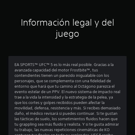
l
l
t
s
a
g
a
v
a
v
t
i
m
Información legal y del
o
b
e
z
r
r
p
juego
.
a
l
e
c
a
i
y
A
ó
l
e
u
n
n
d
d
l
c
i
EA SPORTS™ UFC™ 5 es lo más real posible. Gracias a la
e
u
avanzada capacidad del motor Frostbite™, tus
o
l
a
a
contendientes tienen un parecido inigualable con los
3
c
l
personajes, que se complementa con una fidelidad de
D
o
q
s
entorno que hará que tu camino al Octágono parezca el
n
u
P
evento estelar de un PPV. El nuevo sistema de impacto real
t
i
d
u
trae a la vida la intensidad y la estrategia de la pelea, ya
r
e
e
que los cortes y golpes recibidos pueden afectar la
o
r
e
d
movilidad, defensa, resistencia y más. Si recibes demasiado
l
m
e
daño, el médico revisará si puedes continuar. Si te gustan
o
o
s
c
las tácticas de suelo, los sometimientos fluidos hacen que
l
m
e
tu grappling sea más fluido y realista. Y si te gusta admirar
a
e
s
i
tu trabajo, las nuevas repeticiones cinemáticas de KO
r
n
t