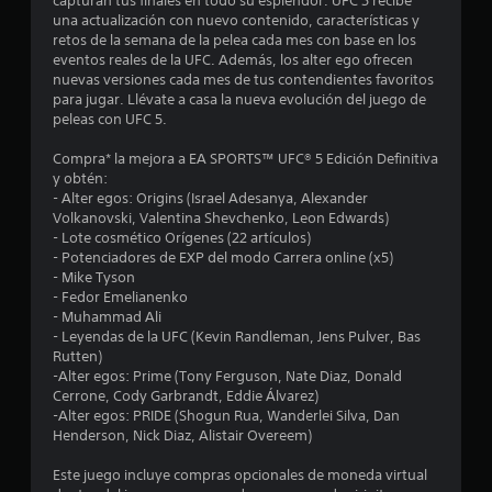
capturan tus finales en todo su esplendor. UFC 5 recibe
e
t
a
n
una actualización con nuevo contenido, características y
s
o
b
retos de la semana de la pelea cada mes con base en los
p
.
l
c
eventos reales de la UFC. Además, los alter ego ofrecen
u
e
nuevas versiones cada mes de tus contendientes favoritos
e
c
o
para jugar. Llévate a casa la nueva evolución del juego de
M
s
e
peleas con UFC 5.
o
t
r
e
d
a
l
Compra* la mejora a EA SPORTS™ UFC® 5 Edición Definitiva
h
o
a
y obtén:
s
á
d
s
- Alter egos: Origins (Israel Adesanya, Alexander
p
e
a
Volkanovski, Valentina Shevchenko, Leon Edwards)
t
t
l
p
- Lote cosmético Orígenes (22 artículos)
i
i
r
- Potenciadores de EXP del modo Carrera online (x5)
r
c
d
á
- Mike Tyson
a
a
- Fedor Emelianenko
c
e
.
d
- Muhammad Ali
t
e
- Leyendas de la UFC (Kevin Randleman, Jens Pulver, Bas
l
i
a
S
Rutten)
c
u
-Alter egos: Prime (Tony Ferguson, Nate Diaz, Donald
e
l
a
d
Cerrone, Cody Garbrandt, Eddie Álvarez)
p
i
P
-Alter egos: PRIDE (Shogun Rua, Wanderlei Silva, Dan
u
a
o
u
Henderson, Nick Diaz, Alistair Overeem)
e
p
e
s
d
a
d
Este juego incluye compras opcionales de moneda virtual
e
r