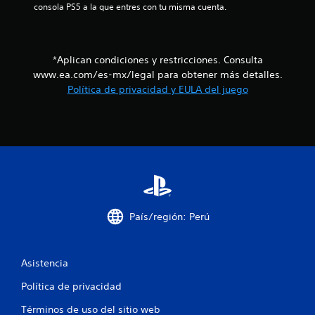
s
2
o
consola PS5 a la que entres con tu misma cuenta.
a
e
a
t
c
3
d
u
u
a
a
e
c
*Aplican condiciones y restricciones. Consulta
p
l
n
www.ea.com/es-mx/legal para obtener más detalles.
r
t
c
a
e
Política de privacidad y EULA del juego
a
i
d
a
t
l
e
s
i
d
d
v
i
o
u
o
r
r
f
.
P
a
u
n
i
e
t
d
e
c
e
País/región: Perú
t
s
o
a
j
d
u
o
Asistencia
g
c
e
a
l
Política de privacidad
r
i
j
s
u
Términos de uso del sitio web