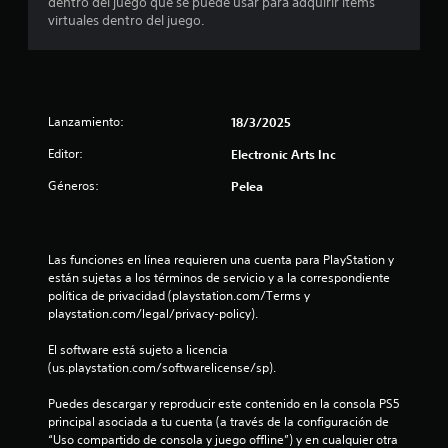
e
dentro del juego que se puede usar para adquirir items
e
a
j
s
virtuales dentro del juego.
q
u
a
n
u
c
g
e
c
a
u
s
e
r
e
d
s
Lanzamiento:
n
18/3/2025
p
e
i
u
r
Editor:
Electronic Arts Inc
n
e
t
a
e
d
u
Géneros:
Pelea
a
f
o
n
n
e
e
o
t
n
c
í
t
t
Las funciones en línea requieren una cuenta para PlayStation y 
r
a
o
o
están sujetas a los términos de servicio y a la correspondiente 
l
r
política de privacidad (playstation.com/Terms y 
d
o
n
l
playstation.com/legal/privacy-policy).
e
s
o
g
s
s
d
El software está sujeto a licencia 
a
o
i
(us.playstation.com/softwarelicense/sp).
n
t
n
e
i
i
c
Puedes descargar y reproducir este contenido en la consola PS5 
d
o
l
1
principal asociada a tu cuenta (a través de la configuración de 
o
n
l
“Uso compartido de consola y juego offline”) y en cualquier otra 
s