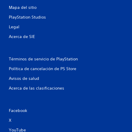
i
o
e
n
g
Mapa del sitio
t
n
o
e
PlayStation Studios
p
n
a
e
Legal
e
r
r
a
s
Acerca de SIE
a
p
c
r
t
a
i
c
v
Términos de servicio de PlayStation
t
a
i
Política de cancelación de PS Store
d
c
a
a
Avisos de salud
l
r
a
l
Acerca de las clasificaciones
r
a
e
f
s
o
i
r
Facebook
s
m
t
a
X
e
d
n
e
YouTube