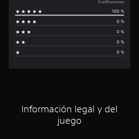
a
3 calificaciones
3
c
100 %
l
a
0 %
l
i
i
0 %
f
f
i
0 %
c
i
a
0 %
c
c
i
o
a
n
e
c
s
i
ó
Información legal y del
n
juego
p