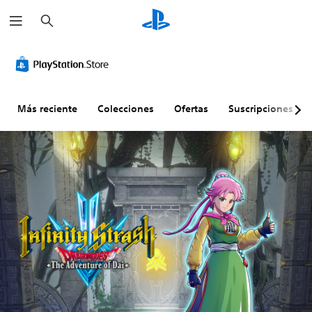
B
u
s
c
a
r
Más reciente
Colecciones
Ofertas
Suscripciones