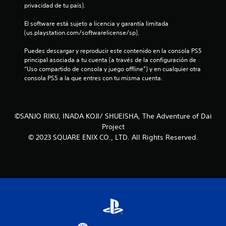
r
privacidad de tu país).
e
El software está sujeto a licencia y garantía limitada 
(us.playstation.com/softwarelicense/sp).
l
Puedes descargar y reproducir este contenido en la consola PS5 
l
principal asociada a tu cuenta (a través de la configuración de 
“Uso compartido de consola y juego offline”) y en cualquier otra 
a
consola PS5 a la que entres con tu misma cuenta.
s
d
©SANJO RIKU, INADA KOJI/ SHUEISHA, The Adventure of Dai
Project
e
© 2023 SQUARE ENIX CO., LTD. All Rights Reserved.
c
i
n
c
o