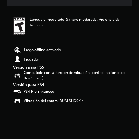
c
i
ó
Lenguaje moderado, Sangre moderada, Violencia de
n
fantasía
p
r
o
m
e
Juego offline activado
d
1 jugador
i
o
Versión para PS5
:
Compatible con la función de vibración (control inalámbrico
5
DualSense)
e
Versión para PS4
s
PS4 Pro Enhanced
t
r
Vibración del control DUALSHOCK 4
e
l
l
a
s
d
e