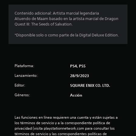
r
o
Contenido adicional: Artista marcial legendaria
Atuendo de Maam basado en la artista marcial de Dragon
m
Quest III: The Seeds of Salvation.
e
*Disponible solo o como parte de la Digital Deluxe Edition.
d
i
Plataforma:
PS4, PS5
o
Lanzamiento:
28/9/2023
:
Editor:
SQUARE ENIX CO. LTD.
5
Géneros:
Acción
e
s
Las funciones en línea requieren una cuenta y están sujetas a 
t
los términos de servicio y a la correspondiente política de 
privacidad (visita playstationnetwork.com para consultar los 
términos de servicio y las correspondientes políticas de 