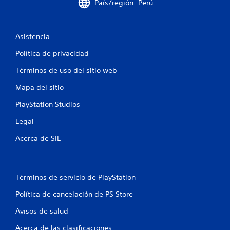
País/región: Perú
e
s
Asistencia
t
Política de privacidad
Términos de uso del sitio web
r
Mapa del sitio
e
PlayStation Studios
l
Legal
l
Acerca de SIE
a
s
Términos de servicio de PlayStation
e
Política de cancelación de PS Store
n
Avisos de salud
u
Acerca de las clasificaciones