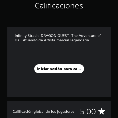
Calificaciones
c
i
n
c
o
e
s
Infinity Strash: DRAGON QUEST: The Adventure of
t
Dai: Atuendo de Artista marcial legendaria
r
e
l
l
a
s
Iniciar sesión para calificar
e
n
u
n
t
o
t
a
l
C
5.00
Calificación global de los jugadores
d
e