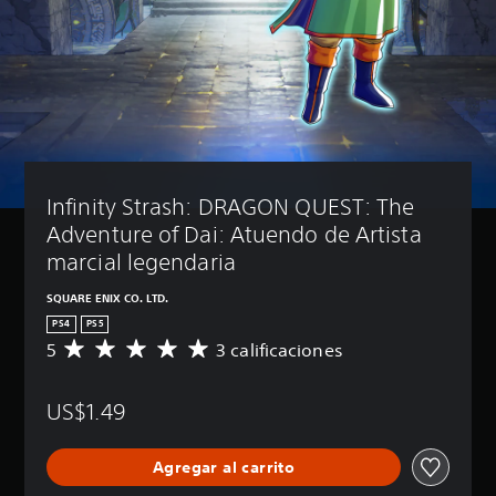
Infinity Strash: DRAGON QUEST: The 
Adventure of Dai: Atuendo de Artista 
marcial legendaria
SQUARE ENIX CO. LTD.
PS4
PS5
5
3 calificaciones
C
a
l
US$1.49
i
f
i
Agregar al carrito
c
a