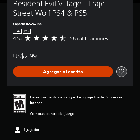
Resident Evil Village - Traje 
Street Wolf PS4 & PS5
Capcom U.S.A., Inc.
PS4
PS5
4.52
156 calificaciones
C
a
l
US$2.99
i
f
i
Agregar al carrito
c
a
c
i
ó
Derramamiento de sangre, Lenguaje fuerte, Violencia
n
intensa
p
r
Compras dentro del juego
o
m
e
1 jugador
d
i