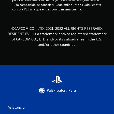
principal asociada a tu cuenta (a través de la configuración de 
“Uso compartido de consola y juego offline”) y en cualquier otra 
l
consola PS5 a la que entres con tu misma cuenta.
l
a
©CAPCOM CO., LTD. 2021, 2022 ALL RIGHTS RESERVED.
RESIDENT EVIL is a trademark and/or registered trademark
s
of CAPCOM CO., LTD and/or its subsidiaries in the U.S.
d
and/or other countries.
e
c
i
n
País/región: Perú
c
o
Asistencia
e