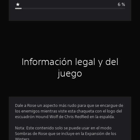
i
f
6 %
i
c
c
a
a
c
i
c
o
n
i
e
s
ó
Información legal y del
n
juego
p
r
o
Dale a Rose un aspecto más rudo para que se encargue de
los enemigos mientras viste esta chaqueta con el logo del
m
escuadrón Hound Wolf de Chris Redfied en la espalda.
e
Nota: Este contenido solo se puede usar en el modo
Sombras de Rose que se incluye en la Expansión de los
d
Winters.