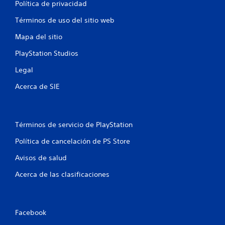
Política de privacidad
s
Términos de uso del sitio web
t
Mapa del sitio
r
PlayStation Studios
e
Legal
l
Acerca de SIE
l
a
Términos de servicio de PlayStation
s
Política de cancelación de PS Store
Avisos de salud
e
Acerca de las clasificaciones
n
u
Facebook
n