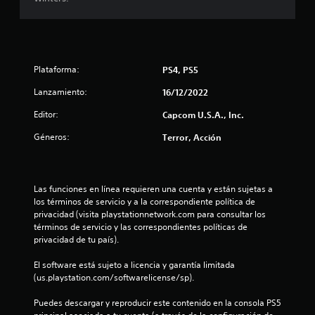
i
o
Plataforma:
PS4, PS5
:
Lanzamiento:
16/12/2022
4
Editor:
Capcom U.S.A., Inc.
.
Géneros:
Terror, Acción
5
2
Las funciones en línea requieren una cuenta y están sujetas a 
los términos de servicio y a la correspondiente política de 
e
privacidad (visita playstationnetwork.com para consultar los 
términos de servicio y las correspondientes políticas de 
s
privacidad de tu país).
t
El software está sujeto a licencia y garantía limitada 
(us.playstation.com/softwarelicense/sp).
r
Puedes descargar y reproducir este contenido en la consola PS5 
e