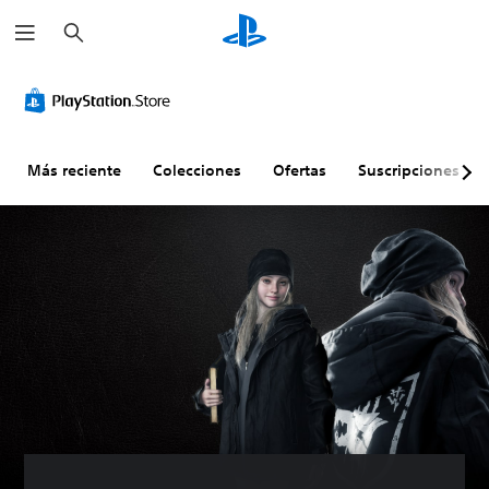
B
u
s
c
a
r
Más reciente
Colecciones
Ofertas
Suscripciones