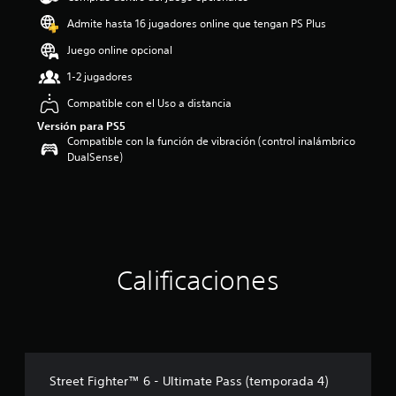
o
Admite hasta 16 jugadores online que tengan PS Plus
:
4
Juego online opcional
.
1-2 jugadores
9
3
Compatible con el Uso a distancia
e
Versión para PS5
s
Compatible con la función de vibración (control inalámbrico
t
DualSense)
r
e
l
l
a
s
d
e
Calificaciones
c
i
n
c
o
e
Street Fighter™ 6 - Ultimate Pass (temporada 4)
s