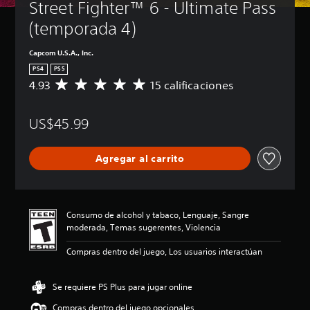
Street Fighter™ 6 - Ultimate Pass 
(temporada 4)
Capcom U.S.A., Inc.
PS4
PS5
4.93
15 calificaciones
C
a
l
US$45.99
i
f
i
Agregar al carrito
c
a
c
i
ó
Consumo de alcohol y tabaco, Lenguaje, Sangre
n
moderada, Temas sugerentes, Violencia
p
r
Compras dentro del juego, Los usuarios interactúan
o
m
e
Se requiere PS Plus para jugar online
d
Compras dentro del juego opcionales
i