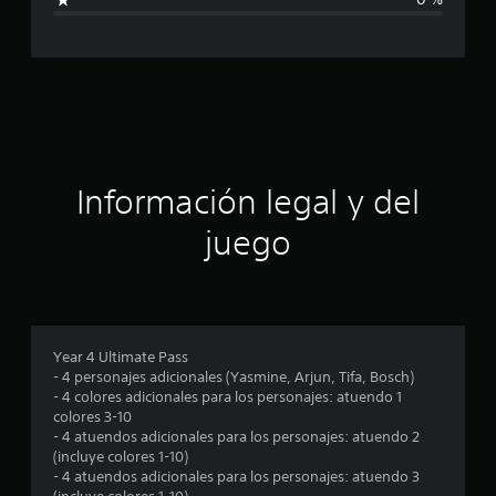
i
c
c
a
a
c
i
c
o
n
i
e
s
ó
Información legal y del
n
juego
p
r
o
Year 4 Ultimate Pass
- 4 personajes adicionales (Yasmine, Arjun, Tifa, Bosch)
m
- 4 colores adicionales para los personajes: atuendo 1
colores 3-10
e
- 4 atuendos adicionales para los personajes: atuendo 2
(incluye colores 1-10)
d
- 4 atuendos adicionales para los personajes: atuendo 3