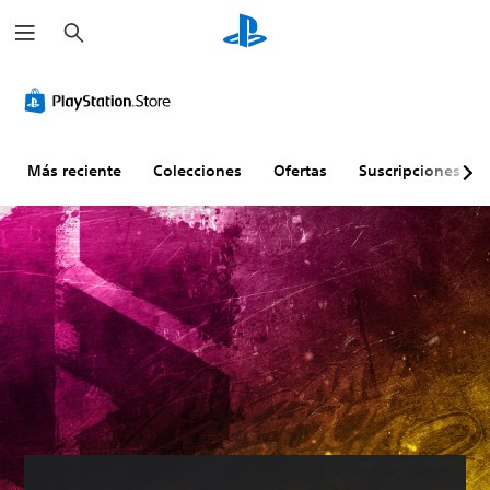
B
u
s
c
a
r
Más reciente
Colecciones
Ofertas
Suscripciones