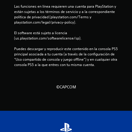
l
Las funciones en línea requieren una cuenta para PlayStation y 
están sujetas a los términos de servicio y a la correspondiente 
l
política de privacidad (playstation.com/Terms y 
playstation.com/legal/privacy-policy).
a
El software está sujeto a licencia 
s
(us.playstation.com/softwarelicense/sp).
d
Puedes descargar y reproducir este contenido en la consola PS5 
principal asociada a tu cuenta (a través de la configuración de 
e
“Uso compartido de consola y juego offline”) y en cualquier otra 
consola PS5 a la que entres con tu misma cuenta.
c
i
©CAPCOM
n
c
o
e