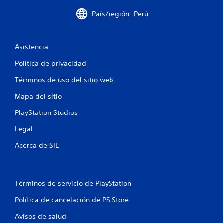
s
País/región: Perú
t
r
Asistencia
e
Política de privacidad
l
Términos de uso del sitio web
l
Mapa del sitio
PlayStation Studios
a
Legal
s
Acerca de SIE
e
n
Términos de servicio de PlayStation
u
Política de cancelación de PS Store
n
Avisos de salud