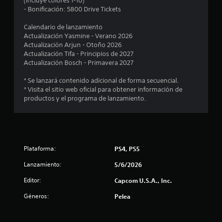
(incluye colores 1-10)
i
- Bonificación: 5800 Drive Tickets
o
Calendario de lanzamiento
Actualización Yasmine - Verano 2026
:
Actualización Arjun - Otoño 2026
Actualización Tifa - Principios de 2027
4
Actualización Bosch - Primavera 2027
.
* Se lanzará contenido adicional de forma secuencial.
* Visita el sitio web oficial para obtener información de
9
productos y el programa de lanzamiento.
3
e
Plataforma:
PS4, PS5
s
Lanzamiento:
5/6/2026
t
Editor:
Capcom U.S.A., Inc.
r
Géneros:
Pelea
e