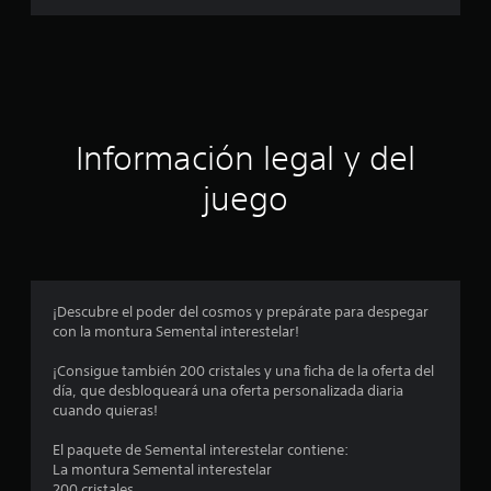
f
i
c
a
Información legal y del
c
juego
i
o
n
¡Descubre el poder del cosmos y prepárate para despegar
con la montura Semental interestelar!
e
¡Consigue también 200 cristales y una ficha de la oferta del
s
día, que desbloqueará una oferta personalizada diaria
cuando quieras!
El paquete de Semental interestelar contiene:
La montura Semental interestelar
200 cristales