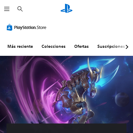
B
u
s
c
a
r
Más reciente
Colecciones
Ofertas
Suscripciones