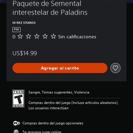
Paquete de Semental 
interestelar de Paladins
HI-REZ STUDIOS
PS4
0
Sin calificaciones
S
i
n
US$14.99
c
a
l
Agregar al carrito
i
f
i
c
a
Sangre, Temas sugerentes, Violencia
c
i
Compras dentro del juego (Incluye artículos aleatorios),
o
Los usuarios interactúan
n
e
s
Compras dentro del juego opcionales
Se requiere jugar online