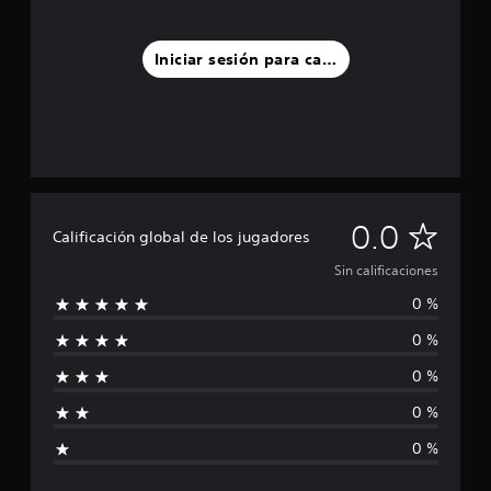
Iniciar sesión para calificar
S
0.0
Calificación global de los jugadores
i
Sin calificaciones
0 %
n
0 %
c
0 %
a
0 %
l
0 %
i