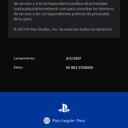
e
de servicio y a la correspondiente política de privacidad
(visita playstationnetwork.com para consultar los términos
l
de servicio y las correspondientes políticas de privacidad
de tu país).
l
© 2017 Hi-Rez Studios, Inc. Se reservan todos los derechos.
a
s
d
Lanzamiento:
3/5/2017
e
Editor:
HI-REZ STUDIOS
c
i
n
c
o
País/región: Perú