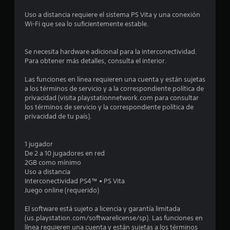
d
Uso a distancia requiere el sistema PS Vita y una conexión
i
Wi-Fi que sea lo suficientemente estable.
o
Se necesita hardware adicional para la interconectividad.
:
Para obtener más detalles, consulta el interior.
4
Las funciones en línea requieren una cuenta y están sujetas
a los términos de servicio y a la correspondiente política de
.
privacidad (visita playstationnetwork.com para consultar
los términos de servicio y la correspondiente política de
3
privacidad de tu país).
9
1 jugador
De 2 a 10 jugadores en red
e
2GB como mínimo
Uso a distancia
s
Interconectividad PS4™ • PS Vita
Juego online (requerido)
t
El software está sujeto a licencia y garantía limitada
r
(us.playstation.com/softwarelicense/sp). Las funciones en
línea requieren una cuenta y están sujetas a los términos