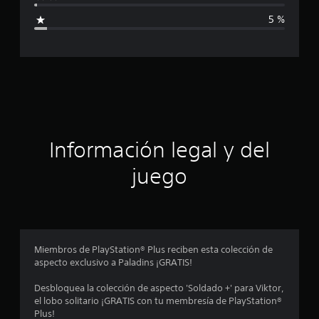
i
e
5 %
2
c
6
m
a
i
l
c
c
a
l
i
i
f
ó
Información legal y del
i
c
n
juego
a
c
p
i
o
r
n
e
o
Miembros de PlayStation® Plus reciben esta colección de
s
aspecto exclusivo a Paladins ¡GRATIS!
m
Desbloquea la colección de aspecto 'Soldado +' para Viktor,
e
el lobo solitario ¡GRATIS con tu membresía de PlayStation®
Plus!