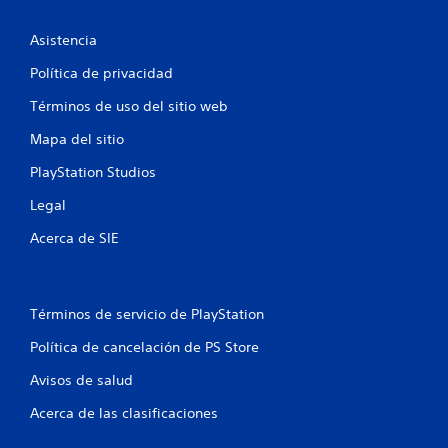
e
s
Asistencia
t
Política de privacidad
Términos de uso del sitio web
r
Mapa del sitio
e
PlayStation Studios
l
Legal
l
Acerca de SIE
a
s
Términos de servicio de PlayStation
e
Política de cancelación de PS Store
n
Avisos de salud
u
Acerca de las clasificaciones