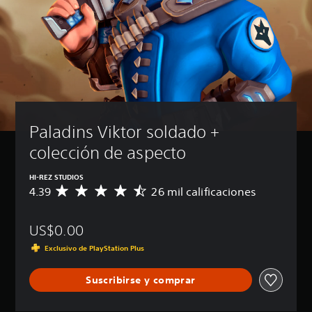
Paladins Viktor soldado + 
colección de aspecto
HI-REZ STUDIOS
4.39
26 mil calificaciones
C
a
l
US$0.00
i
f
Exclusivo de PlayStation Plus
i
c
Suscribirse y comprar
a
c
i