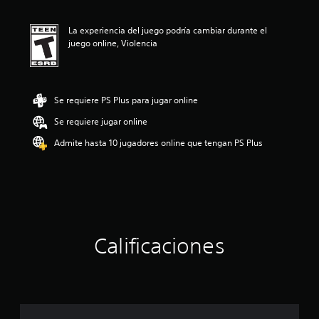
ó
n
La experiencia del juego podría cambiar durante el
p
juego online, Violencia
r
o
m
e
d
Se requiere PS Plus para jugar online
i
o
Se requiere jugar online
:
Admite hasta 10 jugadores online que tengan PS Plus
4
.
3
9
e
s
t
r
Calificaciones
e
l
l
a
s
d