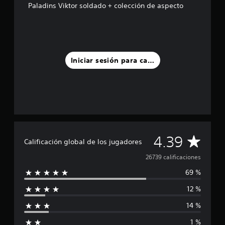
e
Paladins Viktor soldado + colección de aspecto
c
i
n
c
o
e
Iniciar sesión para calificar
s
t
r
e
l
l
a
s
C
4.39
e
Calificación global de los jugadores
n
a
26739 calificaciones
u
n
69 %
l
t
o
12 %
i
t
a
14 %
f
l
1 %
d