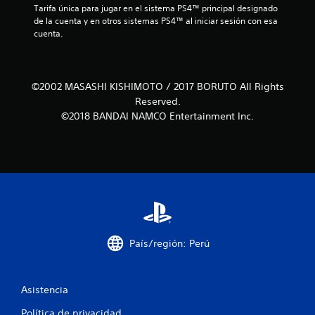
Tarifa única para jugar en el sistema PS4™ principal designado 
r
de la cuenta y en otros sistemas PS4™ al iniciar sesión con esa 
cuenta.
e
l
©2002 MASASHI KISHIMOTO / 2017 BORUTO All Rights
l
Reserved.
a
©2018 BANDAI NAMCO Entertainment Inc.
s
d
e
c
País/región: Perú
i
n
Asistencia
c
Política de privacidad