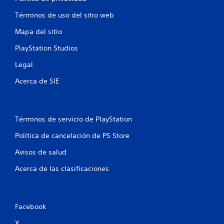
o
Términos de uso del sitio web
e
Mapa del sitio
s
PlayStation Studios
t
Legal
r
Acerca de SIE
e
l
Términos de servicio de PlayStation
l
Política de cancelación de PS Store
Avisos de salud
a
Acerca de las clasificaciones
s
e
Facebook
n
X