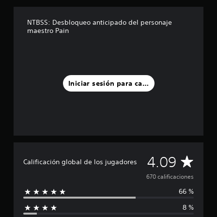
d
e
NTBSS: Desbloqueo anticipado del personaje
c
maestro Pain
i
n
c
o
e
s
Iniciar sesión para calificar
t
r
e
l
l
a
s
e
C
n
4.09
Calificación global de los jugadores
u
n
a
670 calificaciones
t
66 %
o
l
t
8 %
a
i