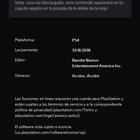
Nota: una vez descargado, este contenido aparecerá en tu
e
caja de regalos en la posada de la Aldea de la Hoja.
d
i
Plataforma:
PS4
o
Lanzamiento:
31/8/2018
:
Editor:
Bandai Namco
4
Entertainment America Inc.
.
Géneros:
Acción, Acción
0
9
Las funciones en línea requieren una cuenta para PlayStation y 
están sujetas a los términos de servicio y a la correspondiente 
política de privacidad (playstation.com/Terms y 
e
playstation.com/legal/privacy-policy).
s
El software está sujeto a licencia 
(us.playstation.com/softwarelicense/sp).
t