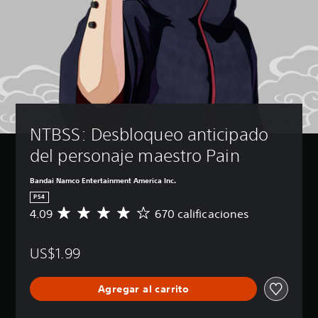
NTBSS: Desbloqueo anticipado 
del personaje maestro Pain
Bandai Namco Entertainment America Inc.
PS4
4.09
670 calificaciones
C
a
l
US$1.99
i
f
i
Agregar al carrito
c
a
c