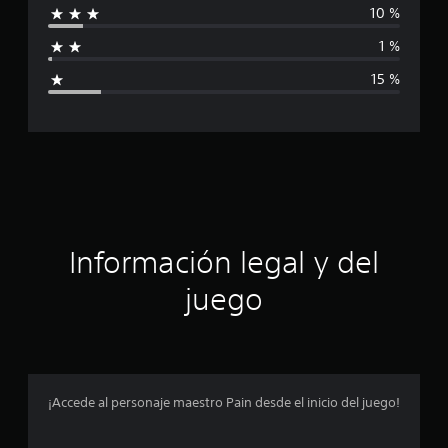
l
10 %
d
f
e
1 %
6
i
7
15 %
0
c
c
a
a
l
i
c
f
i
i
c
a
ó
Información legal y del
c
i
n
o
juego
n
p
e
s
r
o
¡Accede al personaje maestro Pain desde el inicio del juego!
m