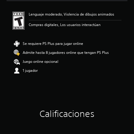
i
ó
Lenguaje moderado, Violencia de dibujos animados
n
p
Compras digitales, Los usuarios interactúan
r
o
m
e
Se requiere PS Plus para jugar online
d
Admite hasta 8 jugadores online que tengan PS Plus
i
o
Juego online opcional
:
4
1 jugador
.
0
9
e
s
t
r
Calificaciones
e
l
l
a
s