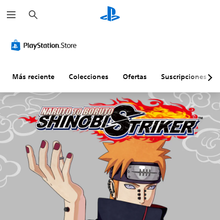
B
u
s
c
a
r
Más reciente
Colecciones
Ofertas
Suscripciones