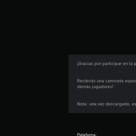
n
t
o
t
a
l
d
e
1
6
2
¡Gracias por participar en 
c
a
l
Recibirás una camiseta especi
i
demás jugadores!
f
i
c
Nota: una vez descargado, es
a
c
i
o
n
Plataforma:
e