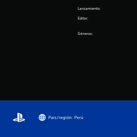
s
Lanzamiento:
Editor:
Géneros:
País/región: Perú