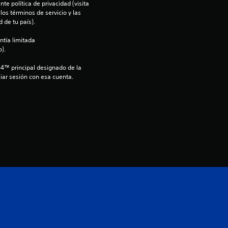
d
te política de privacidad (visita 
os términos de servicio y las 
i
 de tu país).
o
ntía limitada 
).
:
S4™ principal designado de la 
iar sesión con esa cuenta.
4
.
7
e
s
t
r