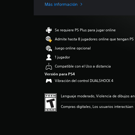
i
Más información
c
a
c
i
Se requiere PS Plus para jugar online
ó
n
Admite hasta 8 jugadores online que tengan PS 
p
Juego online opcional
r
o
1 jugador
m
e
Compatible con el Uso a distancia
d
Versión para PS4
i
Vibración del control DUALSHOCK 4
o
:
4
Lenguaje moderado, Violencia de dibujos a
.
7
Compras digitales, Los usuarios interactúan
e
s
t
r
e