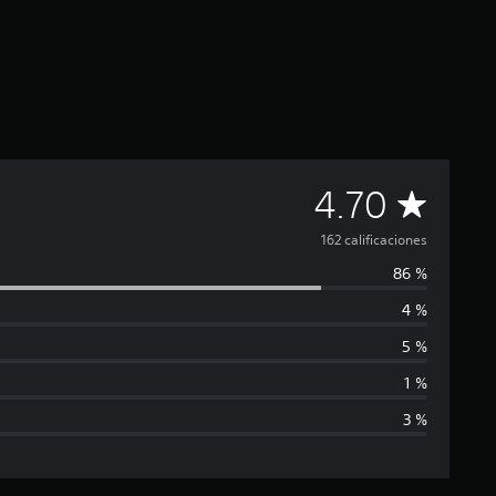
C
4.70
a
162 calificaciones
86 %
l
4 %
i
5 %
f
1 %
3 %
i
c