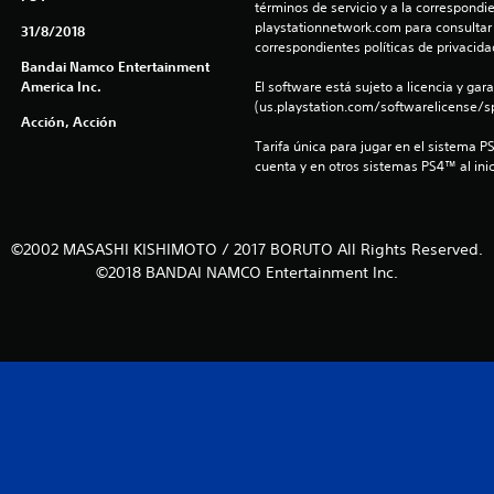
términos de servicio y a la correspondien
playstationnetwork.com para consultar l
31/8/2018
correspondientes políticas de privacidad
Bandai Namco Entertainment
America Inc.
El software está sujeto a licencia y gara
(us.playstation.com/softwarelicense/sp
Acción, Acción
Tarifa única para jugar en el sistema P
cuenta y en otros sistemas PS4™ al inic
©2002 MASASHI KISHIMOTO / 2017 BORUTO All Rights Reserved.
©2018 BANDAI NAMCO Entertainment Inc.