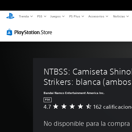
Tienda
PS5
Juegos
PS Plus
Accesorios
Noticias
NTBSS: Camiseta Shino
Strikers: blanca (ambos
Bandai Namco Entertainment America Inc.
PS4
4.7
162 calificacion
C
a
l
No disponible para la compra
i
f