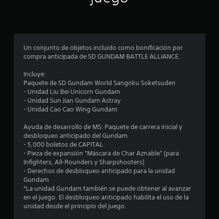
p
r
o
Un conjunto de objetos incluido como bonificación por
compra anticipada de SD GUNDAM BATTLE ALLIANCE.
m
Incluye:
e
Paquete de SD Gundam World Sangoku Soketsuden
- Unidad Liu Bei Unicorn Gundam
d
- Unidad Sun Jian Gundam Astray
- Unidad Cao Cao Wing Gundam
i
Ayuda de desarrollo de MS: Paquete de carrera inicial y
o
desbloqueo anticipado del Gundam
- 5,000 boletos de CAPITAL
:
- Pieza de expansión "Máscara de Char Aznable" (para
Infighters, All-Rounders y Sharpshooters)
5
- Derechos de desbloqueo anticipado para la unidad
Gundam
e
*La unidad Gundam también se puede obtener al avanzar
en el juego. El desbloqueo anticipado habilita el uso de la
s
unidad desde el principio del juego.