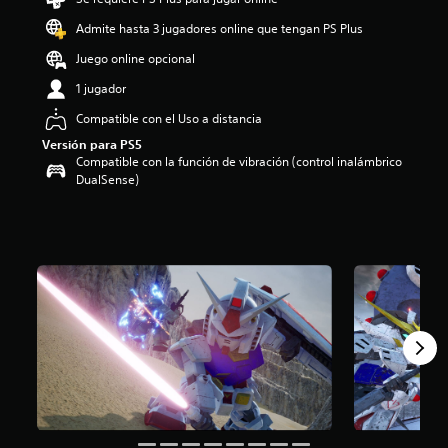
i
Admite hasta 3 jugadores online que tengan PS Plus
o
:
Juego online opcional
5
e
1 jugador
s
Compatible con el Uso a distancia
t
r
Versión para PS5
e
Compatible con la función de vibración (control inalámbrico
l
DualSense)
l
a
s
d
e
c
i
n
c
o
e
s
t
r
e