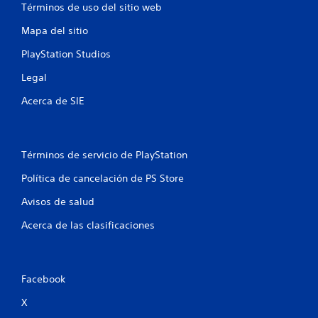
n
Términos de uso del sitio web
u
Mapa del sitio
PlayStation Studios
n
Legal
t
Acerca de SIE
o
t
Términos de servicio de PlayStation
a
Política de cancelación de PS Store
l
Avisos de salud
d
Acerca de las clasificaciones
e
3
Facebook
c
X