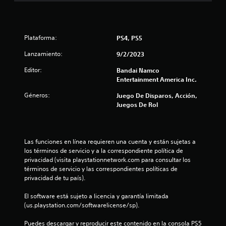
t
r
Plataforma:
PS4, PS5
e
Lanzamiento:
9/2/2023
l
Editor:
Bandai Namco
Entertainment America Inc.
l
Géneros:
Juego De Disparos, Acción,
a
Juegos De Rol
s
d
Las funciones en línea requieren una cuenta y están sujetas a 
los términos de servicio y a la correspondiente política de 
e
privacidad (visita playstationnetwork.com para consultar los 
términos de servicio y las correspondientes políticas de 
c
privacidad de tu país).
i
El software está sujeto a licencia y garantía limitada 
(us.playstation.com/softwarelicense/sp).
n
Puedes descargar y reproducir este contenido en la consola PS5 