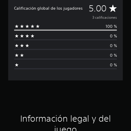
C
i
5.00
Calificación global de los jugadores
o
n
a
3 calificaciones
e
100 %
s
l
0 %
i
0 %
f
0 %
i
0 %
c
a
c
i
ó
Información legal y del
n
juego