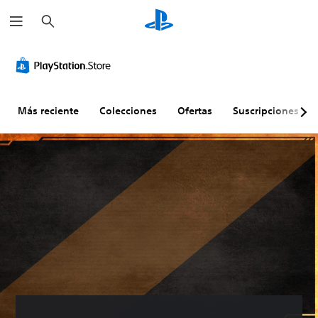
B
u
s
c
a
r
Más reciente
Colecciones
Ofertas
Suscripciones