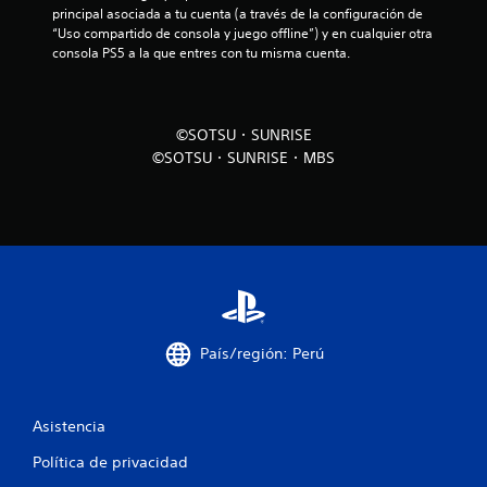
c
principal asociada a tu cuenta (a través de la configuración de 
“Uso compartido de consola y juego offline”) y en cualquier otra 
o
consola PS5 a la que entres con tu misma cuenta.
e
s
©SOTSU・SUNRISE
©SOTSU・SUNRISE・MBS
t
r
e
l
l
País/región: Perú
a
s
Asistencia
e
Política de privacidad