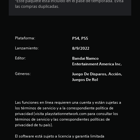
5
*Este paquete está incluido en el pase de temporada. Evita
las compras duplicadas.
e
s
t
Plataforma:
PS4, PS5
r
Lanzamiento:
8/9/2022
e
Editor:
Bandai Namco
Entertainment America Inc.
l
Géneros:
Juego De Disparos, Acción,
Juegos De Rol
l
a
Las funciones en línea requieren una cuenta y están sujetas a 
s
los términos de servicio y a la correspondiente política de 
privacidad (visita playstationnetwork.com para consultar los 
d
términos de servicio y las correspondientes políticas de 
privacidad de tu país).
e
El software está sujeto a licencia y garantía limitada 