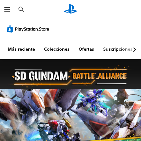
B
u
s
c
a
r
Más reciente
Colecciones
Ofertas
Suscripciones