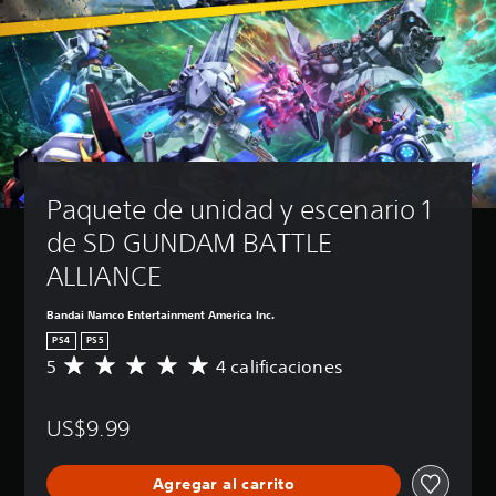
Paquete de unidad y escenario 1 
de SD GUNDAM BATTLE 
ALLIANCE
Bandai Namco Entertainment America Inc.
PS4
PS5
5
4 calificaciones
C
a
l
US$9.99
i
f
i
Agregar al carrito
c