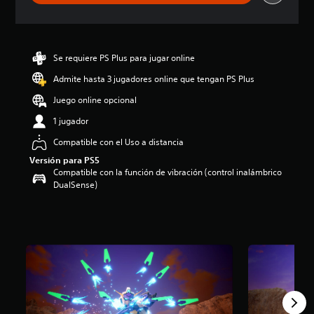
a
c
i
ó
n
Se requiere PS Plus para jugar online
p
Admite hasta 3 jugadores online que tengan PS Plus
r
o
Juego online opcional
m
e
1 jugador
d
Compatible con el Uso a distancia
i
o
Versión para PS5
:
Compatible con la función de vibración (control inalámbrico
5
DualSense)
e
s
t
r
e
l
l
a
s
d