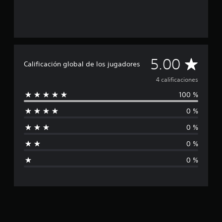
e
4
c
a
l
i
C
5.00
f
Calificación global de los jugadores
i
a
c
4 calificaciones
a
100 %
l
c
i
0 %
i
o
n
0 %
e
f
s
0 %
i
0 %
c
a
c