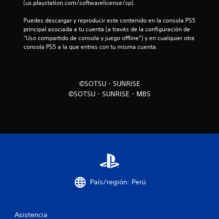
c
(us.playstation.com/softwarelicense/sp).
i
Puedes descargar y reproducir este contenido en la consola PS5 
principal asociada a tu cuenta (a través de la configuración de 
n
“Uso compartido de consola y juego offline”) y en cualquier otra 
consola PS5 a la que entres con tu misma cuenta.
c
o
©SOTSU・SUNRISE
e
©SOTSU・SUNRISE・MBS
s
t
r
e
l
País/región: Perú
l
Asistencia