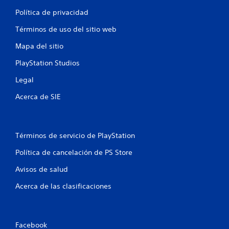
a
Política de privacidad
s
Términos de uso del sitio web
e
Mapa del sitio
n
PlayStation Studios
u
Legal
n
Acerca de SIE
t
o
Términos de servicio de PlayStation
t
Política de cancelación de PS Store
a
Avisos de salud
l
Acerca de las clasificaciones
d
e
Facebook