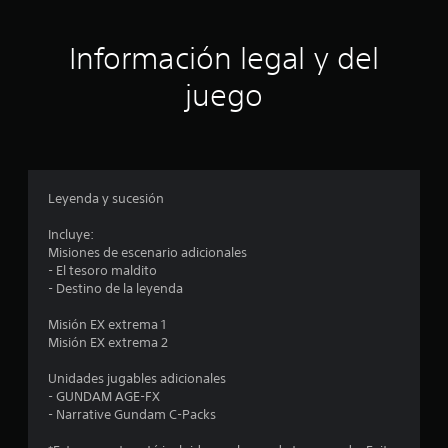
i
ó
Información legal y del
n
juego
p
r
o
Leyenda y sucesión
m
Incluye:
Misiones de escenario adicionales
e
- El tesoro maldito
- Destino de la leyenda
d
Misión EX extrema 1
i
Misión EX extrema 2
o
Unidades jugables adicionales
- GUNDAM AGE-FX
:
- Narrative Gundam C-Packs