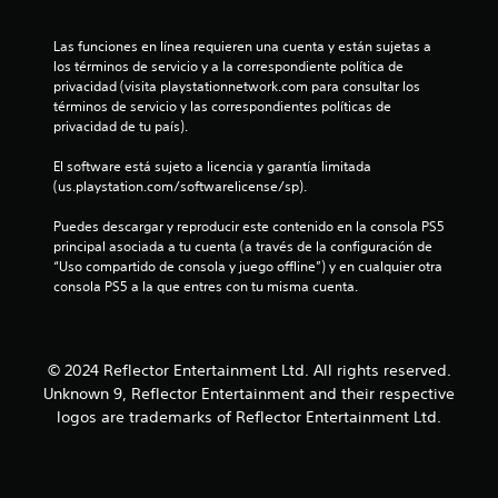
n
a
s
d
a
u
r
g
e
q
a
Las funciones en línea requieren una cuenta y están sujetas a 
u
a
u
r
j
r
los términos de servicio y a la correspondiente política de 
q
e
a
o
privacidad (visita playstationnetwork.com para consultar los 
d
n
u
s
n
y
términos de servicio y las correspondientes políticas de 
a
e
e
d
s
privacidad de tu país).
t
d
s
p
e
t
e
o
u
El software está sujeto a licencia y garantía limitada 
s
i
o
a
m
e
(us.playstation.com/softwarelicense/sp).
c
m
d
L
a
á
t
k
a
o
n
Puedes descargar y reproducir este contenido en la consola PS5 
s
a
n
s
u
principal asociada a tu cuenta (a través de la configuración de 
f
a
o
s
j
a
“Uso compartido de consola y juego offline”) y en cualquier otra 
á
í
u
u
consola PS5 a la que entres con tu misma cuenta.
l
c
l
r
b
s
i
P
l
t
t
l
u
d
o
í
a
d
e
s
t
b
© 2024 Reflector Entertainment Ltd. All rights reserved.
e
d
s
u
e
l
l
Unknown 9, Reflector Entertainment and their respective
e
o
l
e
e
s
logos are trademarks of Reflector Entertainment Ltd.
n
o
3
e
c
(
i
s
r
r
d
s
b
c
.
e
o
e
á
a
s
p