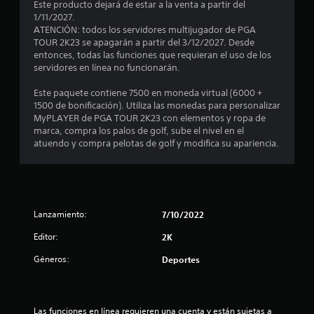
o
Este producto dejará de estar a la venta a partir del
1/11/2027.
m
ATENCIÓN: todos los servidores multijugador de PGA
TOUR 2K23 se apagarán a partir del 3/12/2027. Desde
e
entonces, todas las funciones que requieran el uso de los
servidores en línea no funcionarán.
d
Este paquete contiene 7500 en moneda virtual (6000 +
i
1500 de bonificación). Utiliza las monedas para personalizar
MyPLAYER de PGA TOUR 2K23 con elementos y ropa de
o
marca, compra los palos de golf, sube el nivel en el
atuendo y compra pelotas de golf y modifica su apariencia.
:
1
e
Lanzamiento:
7/10/2022
s
Editor:
2K
t
Géneros:
Deportes
r
Las funciones en línea requieren una cuenta y están sujetas a 