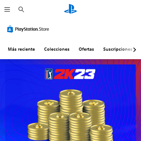
B
u
s
c
a
r
Más reciente
Colecciones
Ofertas
Suscripciones