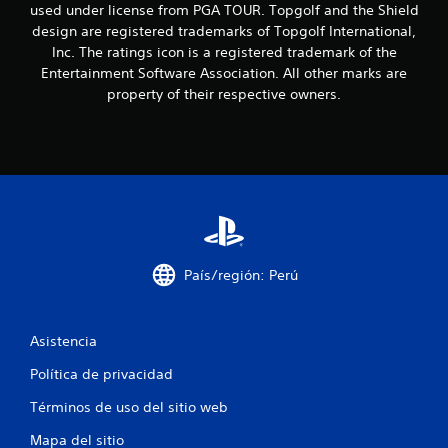
used under license from PGA TOUR. Topgolf and the Shield
t
design are registered trademarks of Topgolf International,
Inc. The ratings icon is a registered trademark of the
r
Entertainment Software Association. All other marks are
property of their respective owners.
e
l
l
a
s
País/región: Perú
e
n
Asistencia
u
Política de privacidad
n
Términos de uso del sitio web
t
Mapa del sitio