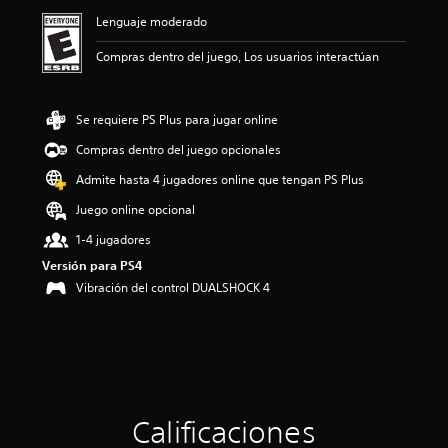
ó
Lenguaje moderado
n
p
Compras dentro del juego, Los usuarios interactúan
r
o
m
e
Se requiere PS Plus para jugar online
d
Compras dentro del juego opcionales
i
o
Admite hasta 4 jugadores online que tengan PS Plus
:
5
Juego online opcional
e
1-4 jugadores
s
t
Versión para PS4
r
Vibración del control DUALSHOCK 4
e
l
l
a
s
d
e
c
Calificaciones
i