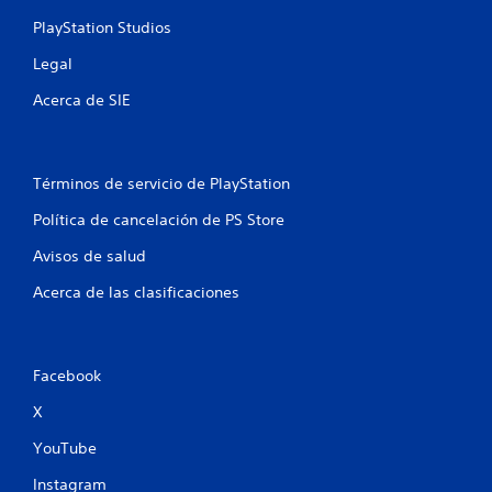
o
PlayStation Studios
Legal
t
Acerca de SIE
a
l
Términos de servicio de PlayStation
d
Política de cancelación de PS Store
e
Avisos de salud
1
Acerca de las clasificaciones
c
a
Facebook
l
X
i
YouTube
f
Instagram