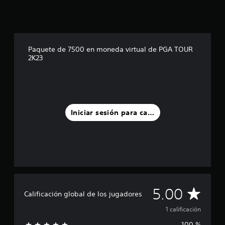
n
c
o
e
s
Paquete de 7500 en moneda virtual de PGA TOUR
t
2K23
r
e
l
l
a
s
Iniciar sesión para calificar
e
n
u
n
t
o
t
a
l
C
5.00
Calificación global de los jugadores
d
e
a
1 calificación
1
c
100 %