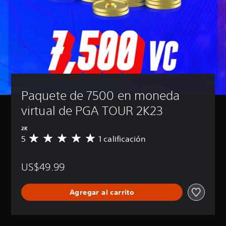
Paquete de 7500 en moneda 
virtual de PGA TOUR 2K23
2K
5
1 calificación
C
a
l
US$49.99
i
f
i
Agregar al carrito
c
a
c
i