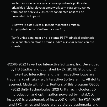
e
los términos de servicio y a la correspondiente política de 
l
privacidad (visita playstationnetwork.com para consultar los 
términos de servicio y las correspondientes políticas de 
l
privacidad de tu país).
El software está sujeto a licencia y garantía limitada 
a
(us.playstation.com/softwarelicense/sp).
d
Tarifa única para jugar en el sistema PS4™ principal designado 
de la cuenta y en otros sistemas PS4™ al iniciar sesión con esa 
e
cuenta.
c
i
©2018-2022 Take-Two Interactive Software, Inc. Developed
n
by HB Studios and published by 2K. 2K, HB Studios, T2,
Take-Two Interactive, and their respective logos are
c
trademarks of Take-Two Interactive Software, Inc. All rights
reserved. Made with Unity. Portions of this program ©2005
o
-2022 Unity Technologies. 2021 Unity Technologies. 3D
production and optimization powered by InstaLOD.
e
InstaLOD is a trademark of InstaLOD GmbH. The PGA TOUR
and TPC names and logos are registered trademarks and
s