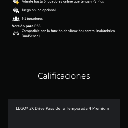
Admite hasta 6 jugadores online que tengan PS Plus
o
Juego online opcional
:
4
1-2 jugadores
.
4
Versión para PS5
Compatible con la función de vibración (control inalámbrico
5
DualSense)
e
s
t
r
e
l
l
a
Calificaciones
s
d
e
c
i
n
c
LEGO® 2K Drive Pass de la Temporada 4 Premium
o
e
s