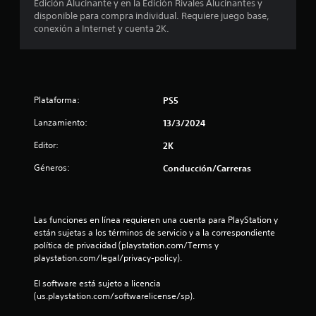
l
Edición Alucinante y en la Edición Rivales Alucinantes y
disponible para compra individual. Requiere juego base,
a
conexión a Internet y cuenta 2K.
s
d
Plataforma:
e
PS5
Lanzamiento:
13/3/2024
c
Editor:
2K
i
Géneros:
Conducción/Carreras
n
c
Las funciones en línea requieren una cuenta para PlayStation y 
o
están sujetas a los términos de servicio y a la correspondiente 
política de privacidad (playstation.com/Terms y 
e
playstation.com/legal/privacy-policy).
s
El software está sujeto a licencia 
(us.playstation.com/softwarelicense/sp).
t