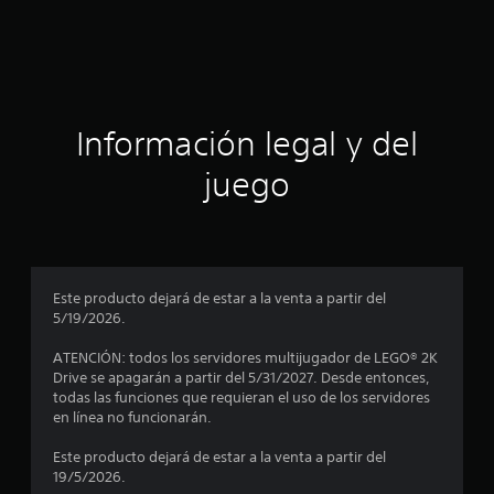
a
i
c
c
a
c
i
i
o
n
ó
Información legal y del
e
s
n
juego
p
r
o
Este producto dejará de estar a la venta a partir del
5/19/2026.
m
ATENCIÓN: todos los servidores multijugador de LEGO® 2K
e
Drive se apagarán a partir del 5/31/2027. Desde entonces,
todas las funciones que requieran el uso de los servidores
d
en línea no funcionarán.
i
Este producto dejará de estar a la venta a partir del
19/5/2026.