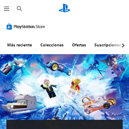
B
u
s
c
a
r
Más reciente
Colecciones
Ofertas
Suscripciones