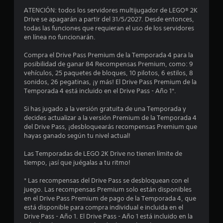
o
ATENCIÓN: todos los servidores multijugador de LEGO® 2K
:
Drive se apagarán a partir del 31/5/2027. Desde entonces,
todas las funciones que requieran el uso de los servidores
4
en línea no funcionarán.
.
Compra el Drive Pass Premium de la Temporada 4 para la
posibilidad de ganar 84 Recompensas Premium, como: 9
4
vehículos, 25 paquetes de bloques, 10 pilotos, 6 estilos, 8
sonidos, 26 pegatinas, ¡y más! El Drive Pass Premium de la
Temporada 4 está incluido en el Drive Pass - Año 1*.
5
Si has jugado a la versión gratuita de una Temporada y
e
decides actualizar a la versión Premium de la Temporada 4
del Drive Pass, ¡desbloquearás recompensas Premium que
s
hayas ganado según tu nivel actual!
t
Las Temporadas de LEGO 2K Drive no tienen límite de
tiempo, ¡así que juégalas a tu ritmo!
r
* Las recompensas del Drive Pass se desbloquean con el
e
juego. Las recompensas Premium solo están disponibles
en el Drive Pass Premium de pago de la Temporada 4, que
l
está disponible para compra individual e incluida en el
Drive Pass - Año 1. El Drive Pass - Año 1 está incluido en la