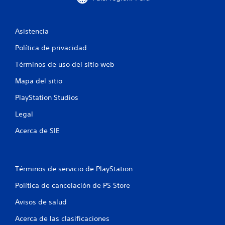
t
a
Asistencia
Política de privacidad
l
Términos de uso del sitio web
d
Mapa del sitio
e
PlayStation Studios
1
Legal
1
Acerca de SIE
c
a
Términos de servicio de PlayStation
l
Política de cancelación de PS Store
i
Avisos de salud
f
Acerca de las clasificaciones