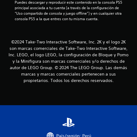
Puedes descargar y reproducir este contenido en la consola PS5 
principal asociada a tu cuenta (a través de la configuración de 
r
“Uso compartido de consola y juego offline”) y en cualquier otra 
consola PS5 a la que entres con tu misma cuenta.
e
l
©2024 Take-Two Interactive Software, Inc. 2K y el logo 2K
l
son marcas comerciales de Take-Two Interactive Software,
a
Inc. LEGO, el logo LEGO, la configuración de Bloque y Pomo
y la Minifigura son marcas comerciales y/o derechos de
s
autor de LEGO Group. © 2024 The LEGO Group. Las demás
marcas y marcas comerciales pertenecen a sus
e
propietarios. Todos los derechos reservados.
n
u
n
t
o
País/región: Perú