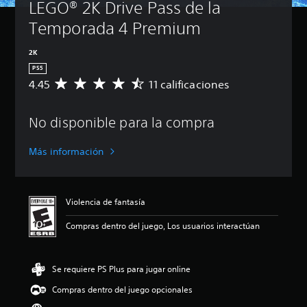
LEGO® 2K Drive Pass de la 
Temporada 4 Premium
2K
PS5
4.45
11 calificaciones
C
a
l
No disponible para la compra
i
f
i
Más información
c
a
c
i
Violencia de fantasía
ó
n
Compras dentro del juego, Los usuarios interactúan
p
r
o
Se requiere PS Plus para jugar online
m
e
Compras dentro del juego opcionales
d
i