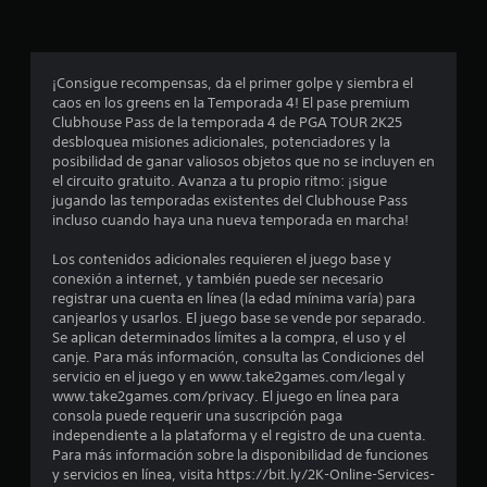
p
r
o
¡Consigue recompensas, da el primer golpe y siembra el
caos en los greens en la Temporada 4! El pase premium
m
Clubhouse Pass de la temporada 4 de PGA TOUR 2K25
desbloquea misiones adicionales, potenciadores y la
e
posibilidad de ganar valiosos objetos que no se incluyen en
el circuito gratuito. Avanza a tu propio ritmo: ¡sigue
d
jugando las temporadas existentes del Clubhouse Pass
incluso cuando haya una nueva temporada en marcha!
i
Los contenidos adicionales requieren el juego base y
o
conexión a internet, y también puede ser necesario
registrar una cuenta en línea (la edad mínima varía) para
:
canjearlos y usarlos. El juego base se vende por separado.
Se aplican determinados límites a la compra, el uso y el
3
canje. Para más información, consulta las Condiciones del
servicio en el juego y en www.take2games.com/legal y
.
www.take2games.com/privacy. El juego en línea para
consola puede requerir una suscripción paga
3
independiente a la plataforma y el registro de una cuenta.
Para más información sobre la disponibilidad de funciones
y servicios en línea, visita https://bit.ly/2K-Online-Services-
5