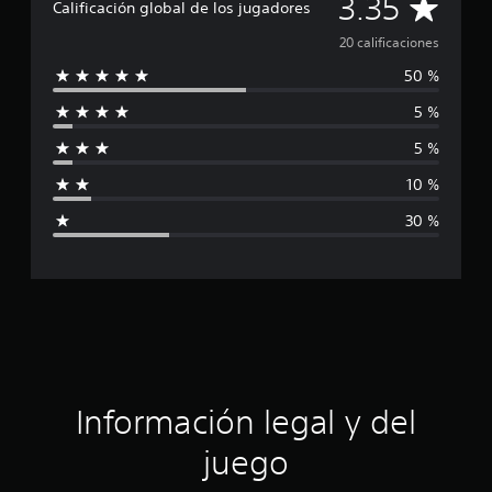
C
3.35
i
Calificación global de los jugadores
c
a
20 calificaciones
a
c
50 %
l
i
o
5 %
i
n
e
5 %
f
s
10 %
i
30 %
c
a
c
i
ó
Información legal y del
n
juego