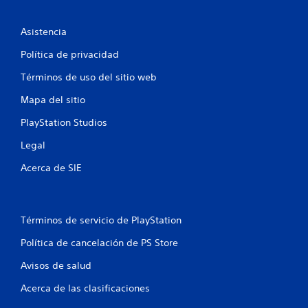
s
Asistencia
e
Política de privacidad
n
Términos de uso del sitio web
u
Mapa del sitio
n
PlayStation Studios
t
Legal
o
Acerca de SIE
t
a
Términos de servicio de PlayStation
l
Política de cancelación de PS Store
Avisos de salud
d
Acerca de las clasificaciones
e