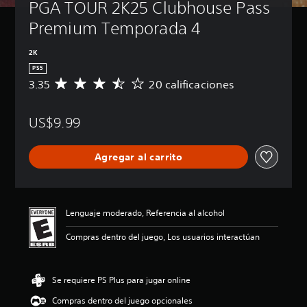
PGA TOUR 2K25 Clubhouse Pass 
Premium Temporada 4
2K
PS5
3.35
20 calificaciones
C
a
l
US$9.99
i
f
i
Agregar al carrito
c
a
c
i
ó
Lenguaje moderado, Referencia al alcohol
n
p
Compras dentro del juego, Los usuarios interactúan
r
o
m
Se requiere PS Plus para jugar online
e
d
Compras dentro del juego opcionales
i