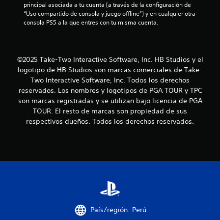
principal asociada a tu cuenta (a través de la configuración de 
i
“Uso compartido de consola y juego offline”) y en cualquier otra 
consola PS5 a la que entres con tu misma cuenta.
n
c
©2025 Take-Two Interactive Software, Inc. HB Studios y el
o
logotipo de HB Studios son marcas comerciales de Take-
Two Interactive Software, Inc. Todos los derechos
e
reservados. Los nombres y logotipos de PGA TOUR y TPC
son marcas registradas y se utilizan bajo licencia de PGA
s
TOUR. El resto de marcas son propiedad de sus
t
respectivos dueños. Todos los derechos reservados.
r
e
l
l
País/región: Perú
a