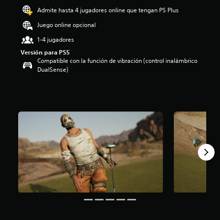
o
Admite hasta 4 jugadores online que tengan PS Plus
:
Juego online opcional
3
.
1-4 jugadores
3
Versión para PS5
5
Compatible con la función de vibración (control inalámbrico
e
DualSense)
s
t
r
e
l
l
a
s
d
e
c
i
n
c
o
e
s