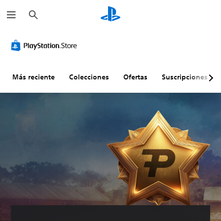
B
u
s
c
a
r
Más reciente
Colecciones
Ofertas
Suscripciones