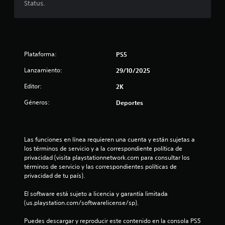
Status.
e
s
t
Plataforma:
PS5
r
Lanzamiento:
29/10/2025
Editor:
2K
e
Géneros:
Deportes
l
l
Las funciones en línea requieren una cuenta y están sujetas a 
a
los términos de servicio y a la correspondiente política de 
privacidad (visita playstationnetwork.com para consultar los 
s
términos de servicio y las correspondientes políticas de 
privacidad de tu país).
d
El software está sujeto a licencia y garantía limitada 
e
(us.playstation.com/softwarelicense/sp).
c
Puedes descargar y reproducir este contenido en la consola PS5 