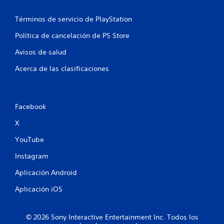
d
Términos de servicio de PlayStation
e
Política de cancelación de PS Store
2
Avisos de salud
Acerca de las clasificaciones
c
a
l
Facebook
X
i
YouTube
f
Instagram
i
Aplicación Android
c
Aplicación iOS
a
© 2026 Sony Interactive Entertainment Inc. Todos los
c