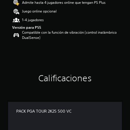
o
Admite hasta 4 jugadores online que tengan PS Plus
:
Juego online opcional
3
e
1-4 jugadores
s
Versión para PS5
t
Compatible con la función de vibración (control inalámbrico
r
DualSense)
e
l
l
a
s
d
e
c
Calificaciones
i
n
c
o
e
s
PACK PGA TOUR 2K25 500 VC
t
r
e
l