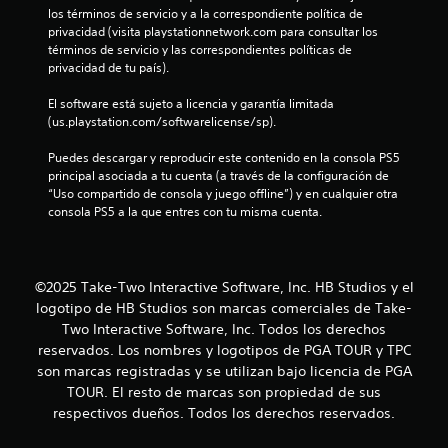
d
los términos de servicio y a la correspondiente política de 
privacidad (visita playstationnetwork.com para consultar los 
e
términos de servicio y las correspondientes políticas de 
privacidad de tu país).
c
El software está sujeto a licencia y garantía limitada 
i
(us.playstation.com/softwarelicense/sp).
n
Puedes descargar y reproducir este contenido en la consola PS5 
principal asociada a tu cuenta (a través de la configuración de 
c
“Uso compartido de consola y juego offline”) y en cualquier otra 
consola PS5 a la que entres con tu misma cuenta.
o
e
©2025 Take-Two Interactive Software, Inc. HB Studios y el
s
logotipo de HB Studios son marcas comerciales de Take-
Two Interactive Software, Inc. Todos los derechos
t
reservados. Los nombres y logotipos de PGA TOUR y TPC
r
son marcas registradas y se utilizan bajo licencia de PGA
TOUR. El resto de marcas son propiedad de sus
e
respectivos dueños. Todos los derechos reservados.