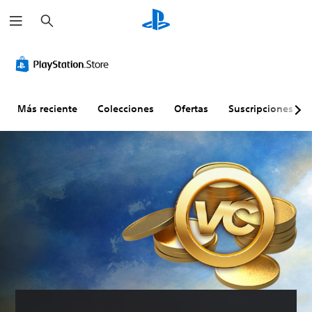
B
u
s
c
a
r
Más reciente
Colecciones
Ofertas
Suscripciones