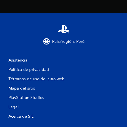
l
l
a
s
e
País/región: Perú
n
Asistencia
u
Política de privacidad
n
Términos de uso del sitio web
t
Mapa del sitio
o
PlayStation Studios
t
Legal
a
Acerca de SIE
l