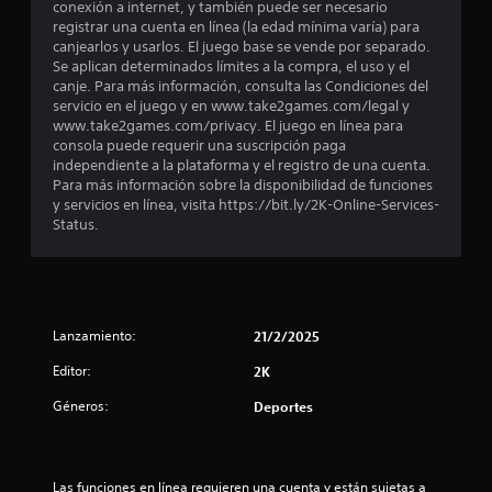
o
conexión a internet, y también puede ser necesario
registrar una cuenta en línea (la edad mínima varía) para
:
canjearlos y usarlos. El juego base se vende por separado.
Se aplican determinados límites a la compra, el uso y el
3
canje. Para más información, consulta las Condiciones del
servicio en el juego y en www.take2games.com/legal y
e
www.take2games.com/privacy. El juego en línea para
consola puede requerir una suscripción paga
s
independiente a la plataforma y el registro de una cuenta.
Para más información sobre la disponibilidad de funciones
y servicios en línea, visita https://bit.ly/2K-Online-Services-
t
Status.
r
e
l
Lanzamiento:
21/2/2025
l
Editor:
2K
Géneros:
Deportes
a
s
Las funciones en línea requieren una cuenta y están sujetas a 