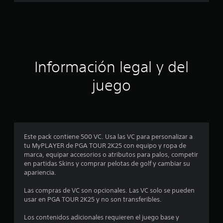
a
o
n
c
e
s
i
ó
Información legal y del
n
juego
p
r
o
Este pack contiene 500 VC. Usa las VC para personalizar a
tu MyPLAYER de PGA TOUR 2K25 con equipo y ropa de
m
marca, equipar accesorios o atributos para palos, competir
en partidas Skins y comprar pelotas de golf y cambiar su
e
apariencia.
d
Las compras de VC son opcionales. Las VC solo se pueden
usar en PGA TOUR 2K25 y no son transferibles.
i
Los contenidos adicionales requieren el juego base y