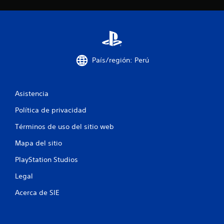
n
c
o
País/región: Perú
e
s
Asistencia
t
Política de privacidad
r
Términos de uso del sitio web
e
Mapa del sitio
l
PlayStation Studios
Legal
l
Acerca de SIE
a
s