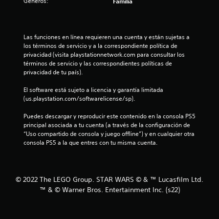
Géneros:
Familia
s
t
Las funciones en línea requieren una cuenta y están sujetas a 
los términos de servicio y a la correspondiente política de 
r
privacidad (visita playstationnetwork.com para consultar los 
términos de servicio y las correspondientes políticas de 
e
privacidad de tu país).
l
El software está sujeto a licencia y garantía limitada 
(us.playstation.com/softwarelicense/sp).
l
Puedes descargar y reproducir este contenido en la consola PS5 
a
principal asociada a tu cuenta (a través de la configuración de 
“Uso compartido de consola y juego offline”) y en cualquier otra 
s
consola PS5 a la que entres con tu misma cuenta.
d
e
© 2022 The LEGO Group. STAR WARS © & ™ Lucasfilm Ltd.
™ & © Warner Bros. Entertainment Inc. (s22)
c
i