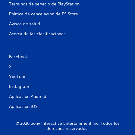
Términos de servicio de PlayStation
e
Política de cancelación de PS Store
n
Avisos de salud
u
Acerca de las clasificaciones
n
t
Facebook
o
X
t
YouTube
a
Instagram
l
Aplicación Android
d
Aplicación iOS
e
© 2026 Sony Interactive Entertainment Inc. Todos los
5
derechos reservados.