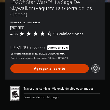
LEGO® Star Wars™: La Saga De 
Skywalker (Paquete La Guerra de los 
Clones)
Warner Bros. Interactive
PS4
PS5
4.36
53 calificaciones
C
a
l
US$1.49
i
US$2.99
Ahorra un 50 %
Rebajado del precio original de US$2.99
f
La oferta finaliza el 13/8/2026 06:59 AM UTC
i
Precio más bajo en los últimos 30 días: US$2.99
c
a
Agregar al carrito
c
i
ó
n
p
Travesuras cómicas, Violencia de dibujos animados
r
o
Compras dentro del juego
m
e
d