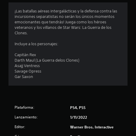
o
¡Las batallas aéreas intergalácticas y la defensa contra las
incursiones separatistas no serán los únicos momentos
m
emocionantes que tendrás! Juega como los héroes
veteranos y los villanos de Star Wars: La Guerra de los
e
Clones.
d
Incluye a los personajes:
i
Capitán Rex
Darth Maul (La Guerra delos Clones)
o
Asajj Ventress
Savage Opress
:
Gar Saxon
4
.
Plataforma:
PS4, PS5
3
Lanzamiento:
1/11/2022
6
Editor:
Warner Bros. Interactive
e