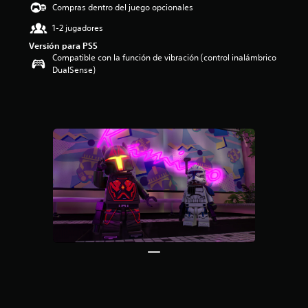
Compras dentro del juego opcionales
i
o
1-2 jugadores
:
Versión para PS5
4
Compatible con la función de vibración (control inalámbrico
.
DualSense)
3
6
e
s
t
r
e
l
l
a
s
d
e
c
i
n
c
o
e
s