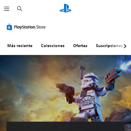
B
u
s
c
a
r
Más reciente
Colecciones
Ofertas
Suscripciones