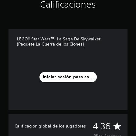
Calificaciones
t
r
e
l
l
a
s
LEGO® Star Wars™: La Saga De Skywalker
e
(Paquete La Guerra de los Clones)
n
u
n
t
o
t
Iniciar sesión para calificar
a
l
d
e
5
3
c
a
C
4.36
l
Calificación global de los jugadores
i
53 calificaciones