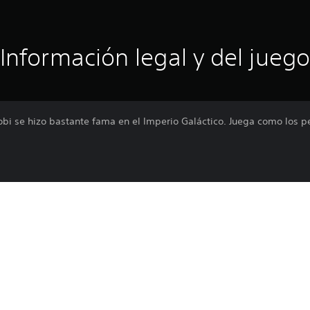
Información legal y del juego
bi se hizo bastante fama en el Imperio Galáctico. Juega como los p
Las funciones en línea requieren una cu
PS4, PS5