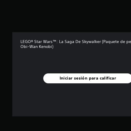
n
c
o
e
s
t
r
e
LEGO® Star Wars™: La Saga De Skywalker (Paquete de pe
l
Obi-Wan Kenobi)
l
a
s
e
n
Iniciar sesión para calificar
u
n
t
o
t
a
l
d
e
3