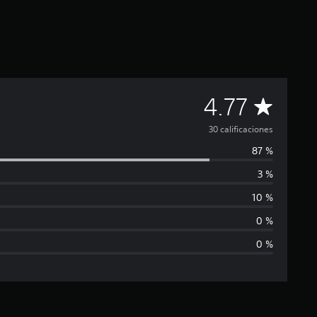
C
4.77
a
30 calificaciones
87 %
l
3 %
i
10 %
f
0 %
0 %
i
c
a