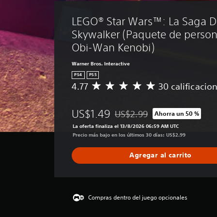
LEGO® Star Wars™: La Saga D
Skywalker (Paquete de person
Obi-Wan Kenobi)
Warner Bros. Interactive
PS4
PS5
4.77
30 calificacio
C
a
l
US$1.49
US$2.99
Ahorra un 50 %
i
Rebajado del precio original de
f
La oferta finaliza el 13/8/2026 06:59 AM UTC
i
Precio más bajo en los últimos 30 días: US$2.99
c
a
Agregar al carrito
c
i
ó
n
p
Compras dentro del juego opcionales
r
o