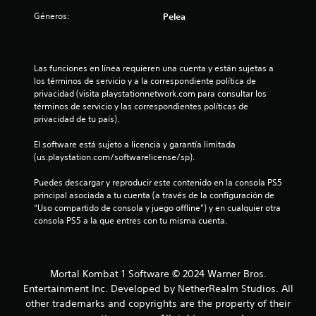
c
Géneros:
Pelea
o
e
Las funciones en línea requieren una cuenta y están sujetas a 
s
los términos de servicio y a la correspondiente política de 
privacidad (visita playstationnetwork.com para consultar los 
t
términos de servicio y las correspondientes políticas de 
privacidad de tu país).
r
El software está sujeto a licencia y garantía limitada 
e
(us.playstation.com/softwarelicense/sp).
Puedes descargar y reproducir este contenido en la consola PS5 
l
principal asociada a tu cuenta (a través de la configuración de 
“Uso compartido de consola y juego offline”) y en cualquier otra 
l
consola PS5 a la que entres con tu misma cuenta.
a
s
Mortal Kombat 1 Software © 2024 Warner Bros.
e
Entertainment Inc. Developed by NetherRealm Studios. All
other trademarks and copyrights are the property of their