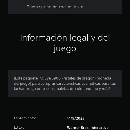
t
u
Transcripción de chat de texto
a
r
l
r
e
e
d
l
Información legal y del
e
d
l
o
juego
r
a
.
s
d
¡Este paquete incluye 5900 kristales de dragón (moneda
del juego) para comprar características cosméticas para tus
e
luchadores, como skins, paletas de color, equipo y más!
c
i
Lanzamiento:
14/9/2023
n
Editor:
Warner Bros. Interactive