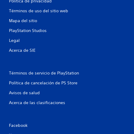
a
Política de privacidad
l
Términos de uso del sitio web
i
Mapa del sitio
PlayStation Studios
f
Legal
i
Acerca de SIE
c
a
Términos de servicio de PlayStation
c
Política de cancelación de PS Store
i
Avisos de salud
o
Acerca de las clasificaciones
n
e
Facebook
s