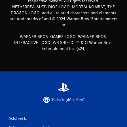
n
respective owners. All rights reserved.
NETHERREALM STUDIOS LOGO, MORTAL KOMBAT, THE
u
DRAGON LOGO, and all related characters and elements
are trademarks of and © 2024 Warner Bros. Entertainment
n
Inc.
t
WARNER BROS. GAMES LOGO, WARNER BROS.
o
INTERACTIVE LOGO, WB SHIELD: ™ & © Warner Bros.
Entertainment Inc. (s24)
t
a
l
d
e
País/región: Perú
8
c
Asistencia